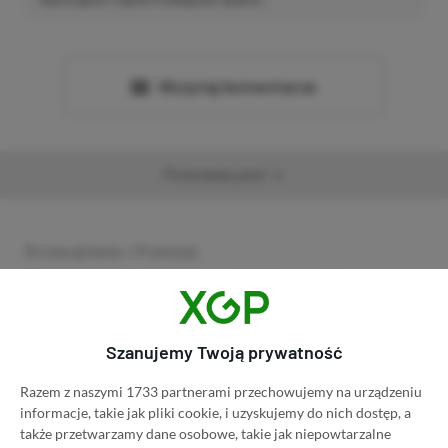
Wczytaj komentarze
Promowany post
Strona główna
»
Promocje
Poradnik na tani Xbox Game
Pass Ultimate. Kup
Szanujemy Twoją prywatność
subskrypcję nawet 80%
Razem z naszymi 1733 partnerami przechowujemy na urządzeniu
taniej!
informacje, takie jak pliki cookie, i uzyskujemy do nich dostęp, a
także przetwarzamy dane osobowe, takie jak niepowtarzalne