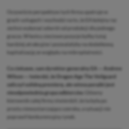
Oczywiście perspektyw tych firma upatruje w
grach-usługach i wychodzi na to, że EA kolejny raz
zechce wykonać odwrót od produkcji dla jednego
gracza. W końcu sieciowe pozycje byłby tutaj
bardziej atrakcyjne i pozwalałyby na dodatkową
kapitalizację ze względu na mikropłatności.
Co ciekawe, sam dyrektor generalny EA — Andrew
Wilson — twierdzi, że Dragon Age The Veilguard
zaliczył solidną premierę, ale winna porażki jest
nieodpowiednia grupa odbiorców.
Główny
kierownik całej firmy stwierdził, że ta była po
prostu niewystarczająco szeroka, a sytuacji nie
poprawił konkurencyjny rynek.