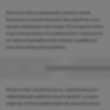
Electronic Arts przedstawiło ostatnio wyniki
finansowe za ostatni kwartał i dla całej firmy są to
bardzo niepokojące informacje. Firma wprost mówi,
że gra nie sprostała ich oczekiwaniom i wymusza to
na całym przedsiębiorstwie zmiany w podejściu i
tworzeniu kolejnych projektów.
■
■■■■■■■■■■■■■■■■■
Mowa o chęci skupienia się na „najważniejszych i
najbardziej perspektywicznych opcjach”, co jasno
sugeruje, że firma będzie dążyć do pewnych zmian.