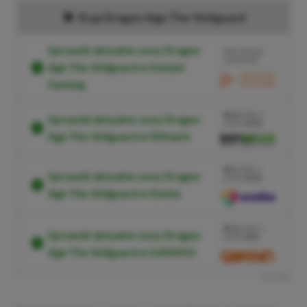
Kup Dragon Age The Veilguard
Sprawdź aktualne ceny Dragon
BRAK PROWIZJI
ZA PŁATNOŚĆ
Age The Veilguard w Instant
Gaming
PRZEJDŹ DO
SKLEPU
10%
TANIEJ Z
Sprawdź aktualne ceny Dragon
KODEM
XGP10
Age The Veilguard w Difmark
SKOPIUJ
PRZEJDŹ DO
SKLEPU
3%
TANIEJ Z
Sprawdź aktualne ceny Dragon
KODEM
XGPPL
Age The Veilguard w Eneba
SKOPIUJ
PRZEJDŹ DO
SKLEPU
10%
TANIEJ Z
Sprawdź aktualne ceny Dragon
KODEM
XGP6
Age The Veilguard w GAMIVO
SKOPIUJ
R
E
K
L
A
M
A