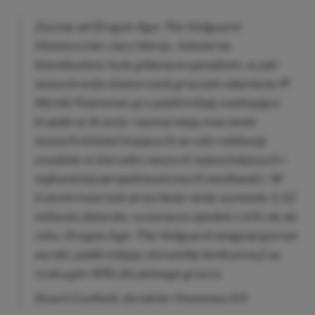
Zacznę od Dragon Age: The Veilguard.
Historycznie rzecz biorąc, fabularne
blockbustery były głównym sposobem, w jaki
nasza branża dostarczała graczom ukochane IP.
Wyniki finansowe gry podkreślają ewoluujący
krajobraz branży i wzmacniają znaczenie
naszych działań mających na celu relokację
zasobów w kierunku naszych najważniejszych i
najbardziej perspektywicznych możliwości. W
trzecim kwartale przychody netto wyniosły 2,22
miliarda dolarów, co oznacza spadek o 6% rok do
roku. Dragon Age: The Veilguard osiągnął gorsze
wyniki, podkreślając dynamikę konkurencji na
rynku gier RPG dla jednego gracza.
Stuart Canfield, dyrektor finansowy EA