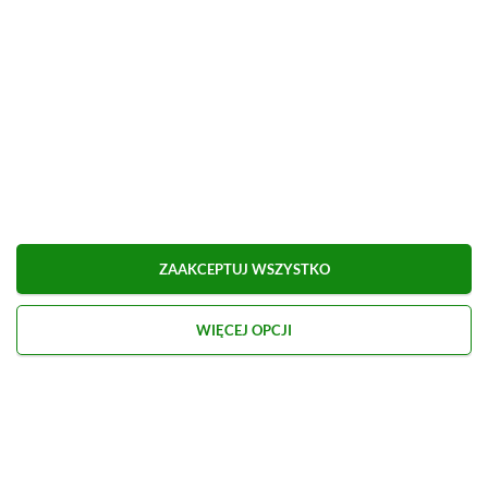
■
■■■■■■■■■■■■■■■■■
[Q&A] Pytania i odpowiedzi
Udostępnij
Zgłoś błąd
ZAAKCEPTUJ WSZYSTKO
Dodaj komentarz
WIĘCEJ OPCJI
Obserwuj XGP.pl w Google News
O AUTORZE
Kacper Kościański