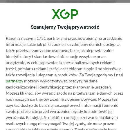
Czy taka kolejna zmiana wyjdzie firmie na dobre?
Nie sposób ocenić, ale już teraz widać, że Electronic
Arts będzie chciało jak najszybciej zapomnieć o
Dragon Age The Veilguard. Czy jest to plama, którą
Szanujemy Twoją prywatność
da się łatwo zostawić w tyle? Czas pokaże.
Razem z naszymi 1731 partnerami przechowujemy na urządzeniu
informacje, takie jak pliki cookie, i uzyskujemy do nich dostęp, a
także przetwarzamy dane osobowe, takie jak niepowtarzalne
LEGENDARNA PROMOCJA: KLIKNIJ I KUP 20
identyfikatory i standardowe informacje wysyłane przez
MIESIĘCY XBOX GAME PASS ULTIMATE W
urządzenie, w celu zapewniania spersonalizowanych reklam i
CENIE 4 (ZA 300 ZŁ)!
treści, pomiaru reklam i treści oraz zbierania opinii odbiorców, a
także rozwijania i ulepszania produktów.
Za Twoją zgodą my i nasi
możemy wykorzystywać precyzyjne dane
partnerzy
Źródło:
tweaktown.com
geolokalizacyjne i identyfikację przez skanowanie urządzeń.
Możesz kliknąć, aby wyrazić zgodę na przetwarzanie danych przez
nas i naszych partnerów zgodnie z opisem powyżej. Możesz też
Udostępnij
Zgłoś błąd
uzyskać dostęp do bardziej szczegółowych informacji i zmienić
swoje preferencje przed wyrażeniem zgody lub odmówić jej
Dodaj komentarz
wyrażenia.
Pamiętaj, że niektóre rodzaje przetwarzania danych
osobowych mogą nie wymagać Twojej zgody, ale masz prawo
Obserwuj XGP.pl w Google News
sprzeciwić się takiemu przetwarzaniu. Twoje preferencje będą