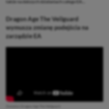
także na dalszych działaniach całego EA…
Dragon Age The Veilguard
wymusza zmianę podejścia na
zarządzie EA
Zwiastun Dragon Age The Veilguard