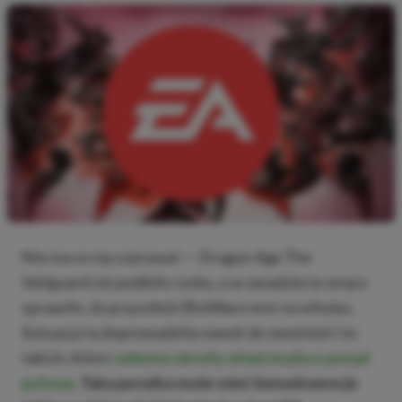
Nie ma co się czarować — Dragon Age The
Veilguard nie podbiło rynku, a w zasadzie to wręcz
sprawiło, że przyszłość BioWare wisi na włosku.
Sytuacja ta doprowadziła nawet do zwolnień i to
takich, które
rzekomo okroiły skład studia o ponad
połowę
.
Taka porażka może mieć konsekwencje