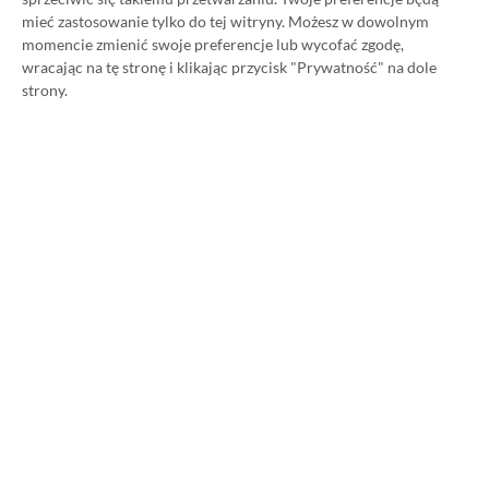
mieć zastosowanie tylko do tej witryny. Możesz w dowolnym
momencie zmienić swoje preferencje lub wycofać zgodę,
wracając na tę stronę i klikając przycisk "Prywatność" na dole
strony.
O AUTORZE
Przemysław Paterek
REDAKTOR DZIAŁÓW NEWSY & PROMOCJE | RECENZENT
PROFIL
Swoją przygodę z grami zaczynał od Mario Tennis
na Gameboya Color. Wielki fan RPG-ów i strategii.
Średnio co kilka miesięcy musi przejść od nowa
Gothica.
Zobacz więcej...
Liczba wpisów:
4533
(w redakcji od
08.08.2022
)
TAGI:
DRAGON AGE THE VEILGUARD
Niektóre odnośniki w powyższej publikacji to linki afiliacyjne. Jeżeli
klikniesz taki link i dokonasz zakupu, otrzymamy niewielką prowizję, a Ty nie
poniesiesz żadnych dodatkowych kosztów. |
Etyka redakcyjna