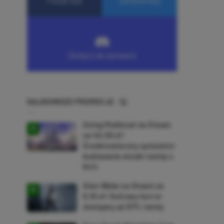
NAJNOWSZE PROMOCJE
Going Medieval na Steam
za 40,39 zł!
Średniowieczny symulator
budowania wioski taniej o
64%
Alan Wake na Steam za
9,16 zł! Kultowy horror
dostępny aż 87% taniej