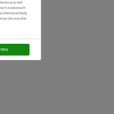
ferencje przed
danych osobowych
 preferencje będą
ncje lub wycofać
STKO