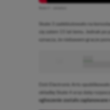
Skate 4 – zwiastun
Skate 3 zadebiutowało na konsola
się zatem 15 lat temu. Jednak po 
oznacza, że niebawem gracze pono
■
■■■■■
■■■■■■■■■■■
Dziś Electronic Arts opublikowa
okładkę Skate 4 oraz datę rozpoc
ogłoszenie zostało zaplanowane 