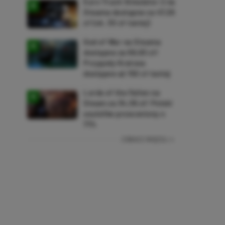
Euro Truck Simulator 2 na
Steama dostępne za 47,26
zł (ok. 30 zł taniej)
God of War na Steama
dostępne za 69,63 zł!
Przygody Kratosa
dostępne aż 150 zł taniej
Lords of the Fallen na
Steam za 34,36 zł! Polski
soulslike przeceniony o
71%
ZOBACZ WIĘCEJ