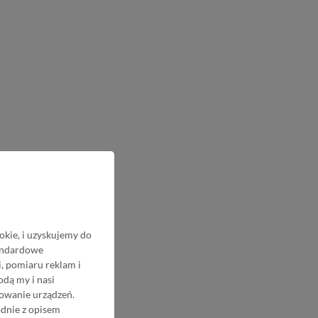
okie, i uzyskujemy do
tandardowe
, pomiaru reklam i
odą my i nasi
nowanie urządzeń.
odnie z opisem