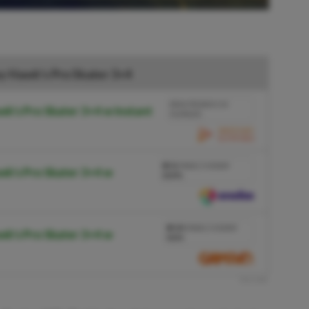
y Hawk's Pro Skater 3+4
BRAK PROWIZJI ZA
k's Pro Skater 3+4 w Instant
PŁATNOŚĆ
PRZEJDŹ DO SKLEPU
3%
TANIEJ Z KODEM
wk's Pro Skater 3+4 w
XGPPL
SKOPIUJ
PRZEJDŹ DO SKLEPU
10%
TANIEJ Z KODEM
wk's Pro Skater 3+4 w
XGP6
SKOPIUJ
R
E
K
L
A
M
A