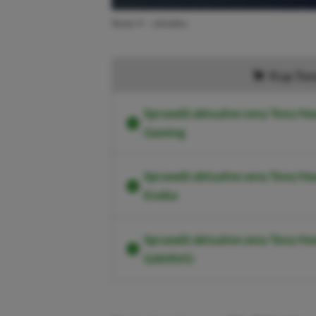
Skate 4 – okładka
Kup Ton
Sprawdź aktualne ceny Tony Haw
Gaming
Sprawdź aktualne ceny Tony Ha
Eneba
Sprawdź aktualne ceny Tony Ha
GAMIVO