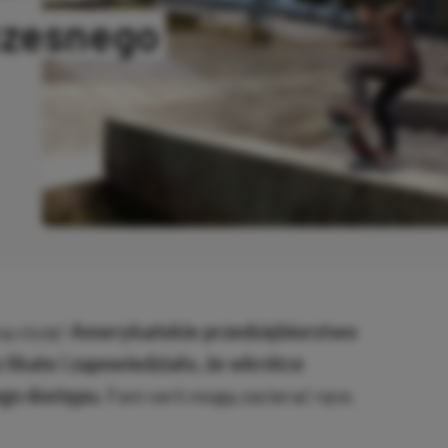
czesnego
OPIOWANO
ą ciszę!
Amerykańskie przedsiębiorstwo
Skate i zapowiedziało, że wkrótce
ego dostępu.
Fani serii mogą zacierać ręce.