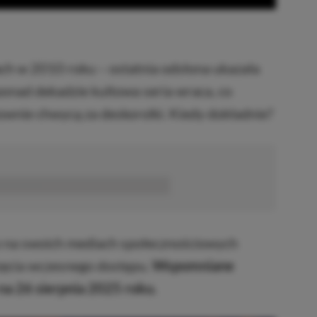
ch w 2010 roku – ostatnia odsłona ukazała
ponad dekadzie kultowa seria wraca, co
wnie chwycą za deskorolki. Kiedy dokładnie?
■■■■■■
ło na swoich mediach społecznościowych
zęcia wczesnego dostępu.
Wspomniane
na 26 sierpnia 2025 roku.