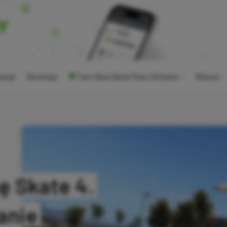
ocje
Recenzje
Tani Xbox Game Pass Ultimate
Więcej
ę Skate 4.
anie