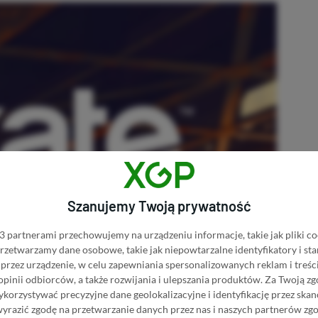
Szanujemy Twoją prywatność
 partnerami przechowujemy na urządzeniu informacje, takie jak pliki co
 przetwarzamy dane osobowe, takie jak niepowtarzalne identyfikatory i s
przez urządzenie, w celu zapewniania spersonalizowanych reklam i treści
 opinii odbiorców, a także rozwijania i ulepszania produktów.
Za Twoją zg
orzystywać precyzyjne dane geolokalizacyjne i identyfikację przez ska
wyrazić zgodę na przetwarzanie danych przez nas i naszych partnerów zg