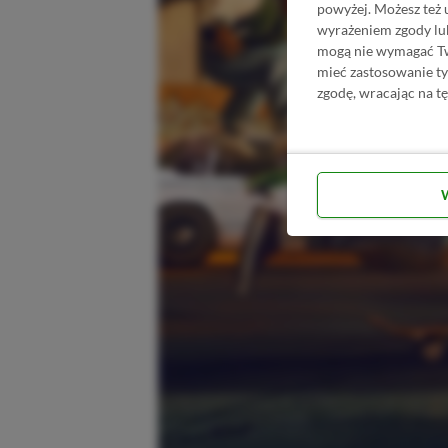
powyżej. Możesz też 
wyrażeniem zgody lu
mogą nie wymagać Two
mieć zastosowanie t
zgodę, wracając na tę