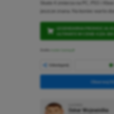
Skate 4 zmierza na PC, PS5 i Xbox
jeszcze znana. Na koniec warto dod
LEGENDARNA PROMOCJA: KLI
ULTIMATE W CENIE 4 (ZA 300 
Źródło:
Insider Gaming
Udostępnij
Obserwuj XG
O AUTORZE
Oskar Wojewódka