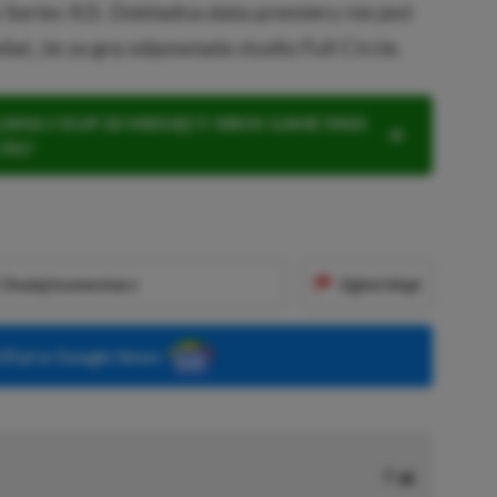
 Series X|S. Dokładna data premiery nie jest
ać, że za grę odpowiada studio Full Circle.
KNIJ I KUP 20 MIESIĘCY XBOX GAME PASS
ZŁ)!
Dodaj komentarz
Zgłoś błąd
P.pl w Google News