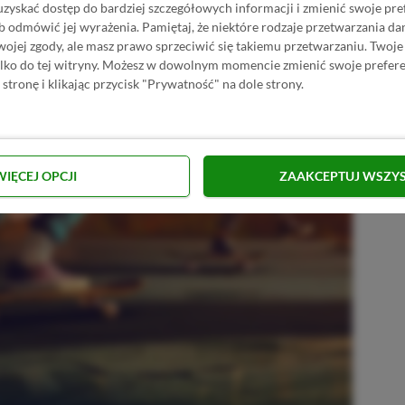
uzyskać dostęp do bardziej szczegółowych informacji i zmienić swoje pre
b odmówić jej wyrażenia.
Pamiętaj, że niektóre rodzaje przetwarzania 
jej zgody, ale masz prawo sprzeciwić się takiemu przetwarzaniu. Twoje
ylko do tej witryny. Możesz w dowolnym momencie zmienić swoje prefere
 stronę i klikając przycisk "Prywatność" na dole strony.
WIĘCEJ OPCJI
ZAAKCEPTUJ WSZY