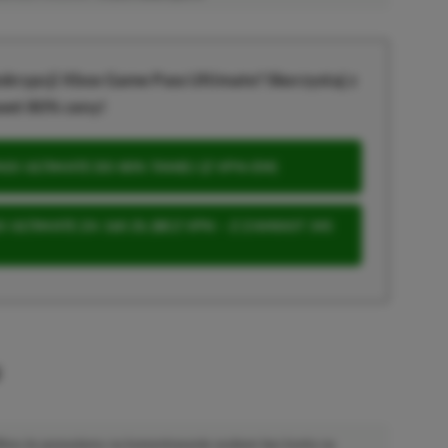
krypcji Xbox Game Pass Ultimate? Skorzystaj z
wet 80% ceny!
S ULTIMATE DO 80% TANIEJ (Z VPN-EM)
 ULTIMATE ZA 160 ZŁ (BEZ VPN – Z ZAMIAST 345
u
 Mimo że pozwalamy na komentowanie osobom bez konta na