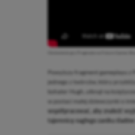
Omówienie gry Pragmata na Future Games Sh
Powyższy fragment gameplayu z 
jednego z twórców, który przybli
bohater Hugh, utknął na księżyco
w postaci małej dziewczynki o imi
współpracować, aby znaleźć wyjśc
tajemnicę nagłego zaniku śladów