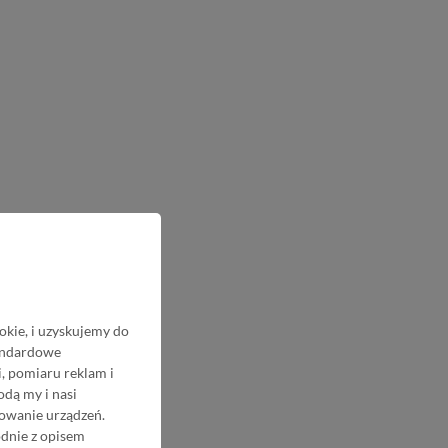
okie, i uzyskujemy do
tandardowe
, pomiaru reklam i
odą my i nasi
nowanie urządzeń.
odnie z opisem