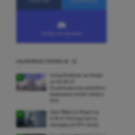
NAJNOWSZE PROMOCJE
Going Medieval na Steam
za 40,39 zł!
Średniowieczny symulator
budowania wioski taniej o
64%
Alan Wake na Steam za
9,16 zł! Kultowy horror
dostępny aż 87% taniej