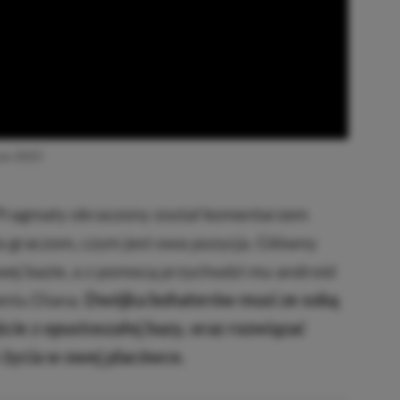
ow 2025
Pragmaty okraszony został komentarzem
ża graczom, czym jest owa pozycja. Główny
wej bazie, a z pomocą przychodzi mu android
eniu Diana.
Dwójka bohaterów musi ze sobą
ie z opustoszałej bazy, oraz rozwiązać
 życia w owej placówce.