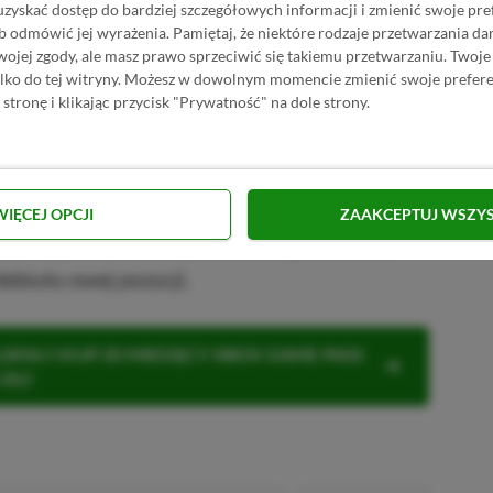
uzyskać dostęp do bardziej szczegółowych informacji i zmienić swoje pre
tranding 2 w Media Markt
b odmówić jej wyrażenia.
Pamiętaj, że niektóre rodzaje przetwarzania 
jej zgody, ale masz prawo sprzeciwić się takiemu przetwarzaniu. Twoje
randing 2 na Allegro
ylko do tej witryny. Możesz w dowolnym momencie zmienić swoje prefere
 stronę i klikając przycisk "Prywatność" na dole strony.
R
E
K
L
A
M
A
u, jednakże dokładna data premiery gry nie
dają jednak, że o grze będzie pojawiać się
WIĘCEJ OPCJI
ZAAKCEPTUJ WSZY
rto wyczekiwać na wszelkie oficjalne wieści
biutu owej pozycji.
KNIJ I KUP 20 MIESIĘCY XBOX GAME PASS
ZŁ)!