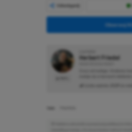
Udostępnij
Obserwuj XG
O AUTORZE
Herbert Friedel
REDAKTOR DZIAŁU NEWSY
Gracz od małego. Urodzony kon
maluje się w barwach niebiesk
PROFIL
Liczba wpisów:
2129
(w red
TAGI:
PRAGMATA
Niektóre odnośniki w powyższej publikacji to linki 
niewielką prowizję, a Ty nie poniesiesz żadnych dod