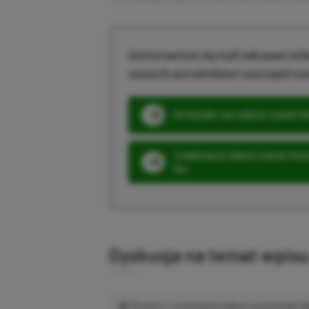
Zastanawiasz się nad zakupem subs
naszych poradników i oszczędź na
SPOSOBY NA XBOX GAME PAS
3 MIESIĄCE XBOX GAME PASS
ZŁ)
Dyskusja na temat wpis
Prosimy o zachowanie kultury wypowiedzi.