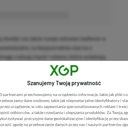
■■■■■■
dwójki ma także swoje odzwierciedlenie w
wiedzialny za bezpośrednie starcia z
żnego rodzaju hacki i włamy, które osłabiają
Szanujemy Twoją prywatność
 Death Stranding 2
 partnerami przechowujemy na urządzeniu informacje, takie jak pliki co
NASZ WYBÓR
 przetwarzamy dane osobowe, takie jak niepowtarzalne identyfikatory i s
tranding 2 w Media Expert
przez urządzenie, w celu zapewniania spersonalizowanych reklam i treści
 opinii odbiorców, a także rozwijania i ulepszania produktów.
Za Twoją zg
orzystywać precyzyjne dane geolokalizacyjne i identyfikację przez ska
Stranding 2 w RTV EURO AGD
wyrazić zgodę na przetwarzanie danych przez nas i naszych partnerów zg