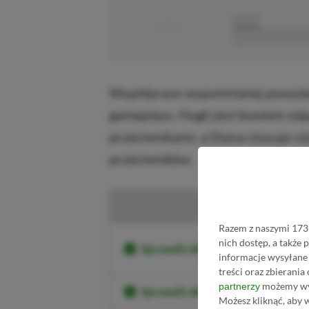
■
■■■■■
■■■■■■■■■■■
Współprace wspomnianej powyżej 
gameplayu. Hugh jest bowiem odpo
przeciwnikami, a Diana stosuje ró
przeciwników.
Kup
Razem z naszymi 1733
nich dostęp, a także
Sprawdź aktualne ceny Death S
informacje wysyłane 
treści oraz zbierania
możemy wyk
partnerzy
Sprawdź aktualne ceny Death 
Możesz kliknąć, aby 