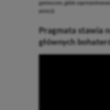
gamescom, gdzie zaprezentowane
pozycji.
Pragmata stawia 
głównych bohate