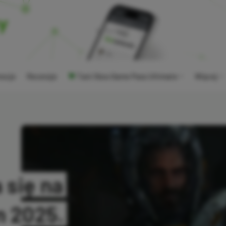
ocje
Recenzje
Tani Xbox Game Pass Ultimate
Więcej
 się na
 2025.