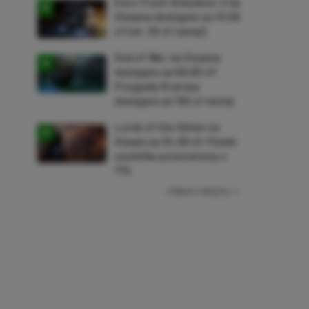
Euro Truck Simulator 2 na
Steama dostępne za 47,26
zł (ok. 30 zł taniej)
God of War na Steama
dostępne za 69,63 zł!
Przygody Kratosa
dostępne aż 150 zł taniej
Lords of the Fallen na
Steam za 34,36 zł! Polski
soulslike przeceniony o
71%
ZOBACZ WIĘCEJ