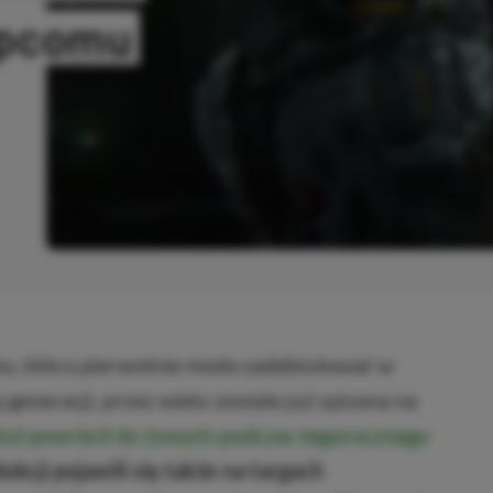
apcomu
OPIOWANO
u, która pierwotnie miała zadebiutować w
generacji, przez wielu została już spisana na
tuł powrócił do żywych podczas tegorocznego
kcji pojawili się także na targach