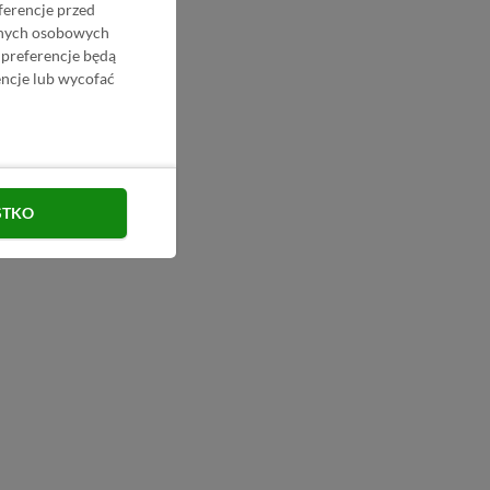
ferencje przed
danych osobowych
 preferencje będą
ncje lub wycofać
STKO