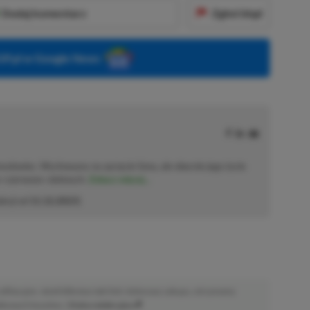
Dodaj komentarz
Zgłoś błąd
P.pl w Google News
solowiec. Wychowany na sprzęcie Sony, ale obecnie jego życie
o–czerwono–zielonych.
Zobacz więcej...
akcji od
11.12.2023
)
afiliacyjne. Jeżeli klikniesz taki link i dokonasz zakupu, otrzymamy
atkowych kosztów. |
Etyka redakcyjna