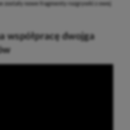
 zostały nowe fragmenty rozgrywki z owej
na współpracę dwojga
rów