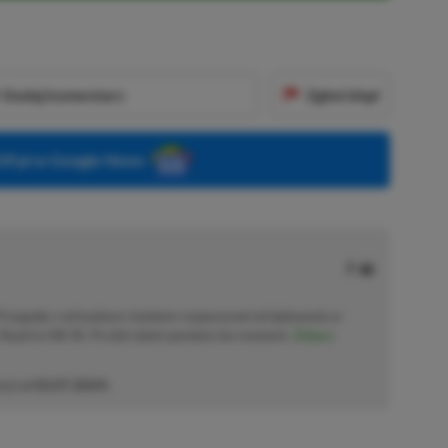
Dodaj komentarz
Zgłoś błąd
P.pl w Google News
 Przygodę z wirtualnym światem rozpoczynał od lądowania w
Road to Hill 30. Po dziś dzień pamięta ten moment.
Zobacz
cji od
02.07.2024
)