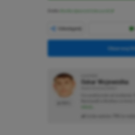
Źródło:
BlueSky (@wario64.bsky.social)
Udostępnij
Obserwuj XG
O AUTORZE
Oskar Wojewódka
REDAKTOR DZIAŁU NEWSY
Gra praktycznie od urodzenia.
Normandii w Brothers in Arms: 
PROFIL
więcej...
Liczba wpisów:
795
(w redak