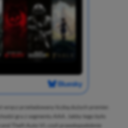
est wręcz przeładowany liczbą dużych premier.
hodzi gra z segmentu AAA. Jakby tego było
Grand Theft Auto VI, czyli prawdopodobnie