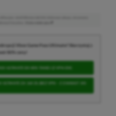
afiliacyjne. Jeżeli klikniesz taki link i dokonasz zakupu, otrzymamy
atkowych kosztów. |
Etyka redakcyjna
krypcji Xbox Game Pass Ultimate? Skorzystaj z
wet 80% ceny!
S ULTIMATE DO 80% TANIEJ (Z VPN-EM)
 ULTIMATE ZA 160 ZŁ (BEZ VPN – Z ZAMIAST 345