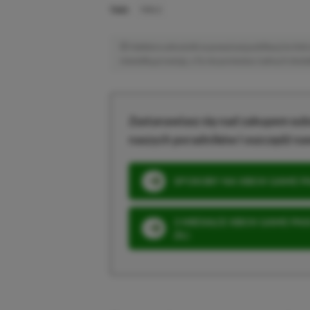
TAGI:
FABLE
Niektóre odnośniki w powyższej publikacji to linki 
niewielką prowizję, a Ty nie poniesiesz żadnych dod
Zastanawiasz się nad zakupem subs
naszych poradników i oszczędź na
SPOSOBY NA XBOX GAME PAS
3 MIESIĄCE XBOX GAME PASS
ZŁ)