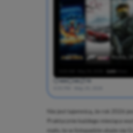
Nie jest tajemnicą, że rok 2026 j
Praktycznie każdego miesiąca wyc
mało, to w listopadzie ukaże się 