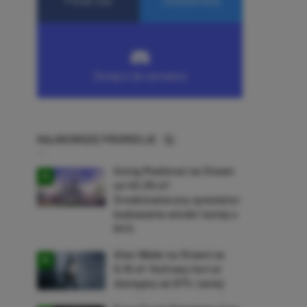
NAJNOWSZE PROMOCJE
Going Medieval na Steam
za 40,39 zł!
Średniowieczny symulator
budowania wioski taniej o
64%
Alan Wake na Steam za
9,16 zł! Kultowy horror
dostępny aż 87% taniej