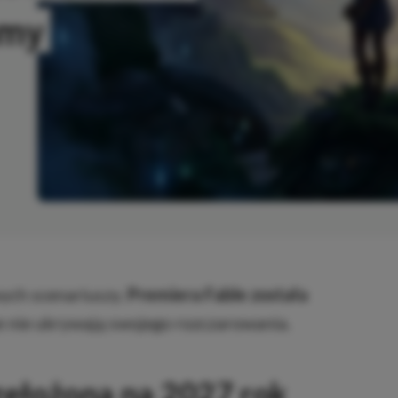
amy
OWANO
wych scenariuszy.
Premiera Fable została
 nie ukrywają swojego rozczarowania.
zełożona na 2027 rok