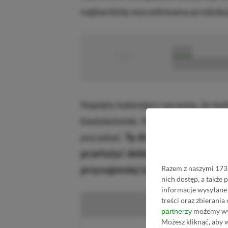
najbardziej wyczekiwana produkcja
■
■■■■■
■■■■■■■■■■■
Napięty kalendarz sprawia, że twó
kiedykolwiek. Niektórzy podejmuj
poczekać.
Tę drugą strategię zas
przełożyć debiut rebootu Fable,
przynajmniej tak wynika z komun
Razem z naszymi 1733
nich dostęp, a także
informacje wysyłane 
treści oraz zbierania
Ku
możemy wyk
partnerzy
Możesz kliknąć, aby 