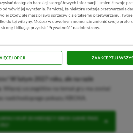
uzyskać dostęp do bardziej szczegółowych informacji i zmienić swoje pre
rizon 6 w Instant Gaming
b odmówić jej wyrażenia.
Pamiętaj, że niektóre rodzaje przetwarzania 
jej zgody, ale masz prawo sprzeciwić się takiemu przetwarzaniu. Twoje
PRZEJDŹ DO SKLEPU
ylko do tej witryny. Możesz w dowolnym momencie zmienić swoje prefere
3%
TANIEJ Z KODEM
XGPPL
orizon 6 w Eneba
 stronę i klikając przycisk "Prywatność" na dole strony.
SKOPIUJ
PRZEJDŹ DO SKLEPU
10%
TANIEJ Z KODEM
XGP6
Horizon 6 w GAMIVO
SKOPIUJ
WIĘCEJ OPCJI
ZAAKCEPTUJ WSZY
R
E
K
L
A
M
A
ble?
W lutym 2027 roku, ale na razie
.
Więcej szczegółów na temat gry ma zostać
zas nadchodzącego pokazu XBOXA.
KNIJ I KUP 20 MIESIĘCY XBOX GAME PASS
ZŁ)!