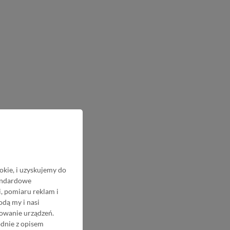
okie, i uzyskujemy do
tandardowe
, pomiaru reklam i
odą my i nasi
nowanie urządzeń.
odnie z opisem