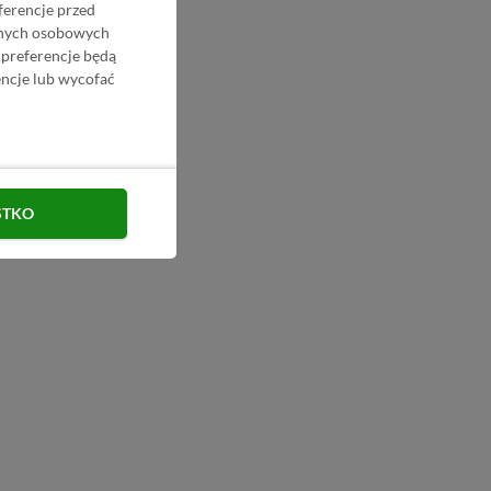
ferencje przed
danych osobowych
 preferencje będą
ncje lub wycofać
STKO