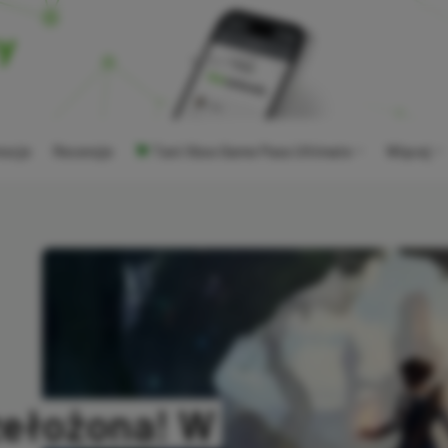
ocje
Recenzje
Tani Xbox Game Pass Ultimate
Więcej
zełożona! W