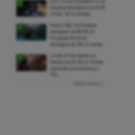
Euro Truck Simulator 2 na
Steama dostępne za 47,26
zł (ok. 30 zł taniej)
God of War na Steama
dostępne za 69,63 zł!
Przygody Kratosa
dostępne aż 150 zł taniej
Lords of the Fallen na
Steam za 34,36 zł! Polski
soulslike przeceniony o
71%
ZOBACZ WIĘCEJ