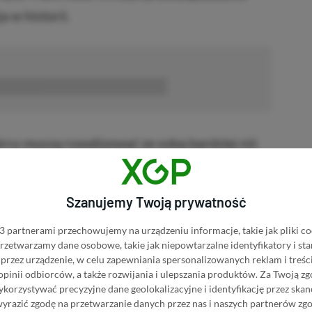
 w historii.
■■■■■■
rcy muszą rywalizować ze sobą bardziej niż
ą rękawicę, podczas gdy inni wolą po prostu
tosował Microsoft, który postanowił
Szanujemy Twoją prywatność
 aby gra otrzymała należytą uwagę –
ikatu opublikowanego przez „Zielonych”.
 partnerami przechowujemy na urządzeniu informacje, takie jak pliki co
 przetwarzamy dane osobowe, takie jak niepowtarzalne identyfikatory i s
przez urządzenie, w celu zapewniania spersonalizowanych reklam i treści
 opinii odbiorców, a także rozwijania i ulepszania produktów.
Za Twoją zg
p Forza Horizon 6
orzystywać precyzyjne dane geolokalizacyjne i identyfikację przez ska
wyrazić zgodę na przetwarzanie danych przez nas i naszych partnerów zg
BRAK PROWIZJI ZA PŁATNOŚĆ