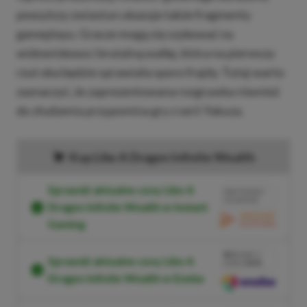
powyższy zwiastun ukazuje także fragmenty
gameplayu. Gracze mogą się szykować na
widowiskowa i brutalną walkę, która na pierwszy
rzut oka będzie sprawiała sporo frajdy. Tutaj warto
zaznaczyć, że zaprezentowana rozgrywka również
do złudzenia przypomina gry z serii Yakuza.
Kup Like A Dragon Infinite Wealth
Sprawdź aktualne ceny Like A
BRAK PROWIZJI
ZA PŁATNOŚĆ
Dragon Infinite Wealth w Instant
Gaming
PRZEJDŹ DO
SKLEPU
3%
TANIEJ Z
Sprawdź aktualne ceny Like A
KODEM
XGPPL
Dragon Infinite Wealth w Eneba
SKOPIUJ
PRZEJDŹ DO
SKLEPU