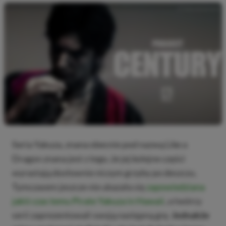
Seria Yakuza, znana obecnie pod nazwą Like a
Dragon znana jest z tego, że jej kolejne części
wyrastają dosłownie niczym grzyby po deszczu.
Tymczasem jeszcze nie ukazała się
zapowiedziana
jakiś czas temu Pirate Yakuza in Hawaii
, a twórcy
serii zaprezentowali swoją następną grę.
Jednakże