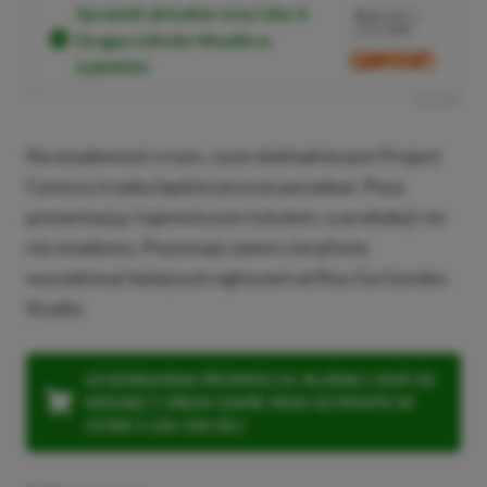
Sprawdź aktualne ceny Like A
10%
TANIEJ Z
KODEM
XGP6
Dragon Infinite Wealth w
SKOPIUJ
GAMIVO
R
E
K
L
A
M
A
Na wiadomość o tym, czym dokładnie jest Project
Century trzeba będzie jeszcze poczekać. Poza
prezentacją i tajemniczym tytułem, o produkcji nic
nie wiadomo. Pozostaje zatem cierpliwie
wyczekiwać kolejnych ogłoszeń od Ryu Ga Gotoku
Studio.
LEGENDARNA PROMOCJA: KLIKNIJ I KUP 20
MIESIĘCY XBOX GAME PASS ULTIMATE W
CENIE 4 (ZA 300 ZŁ)!