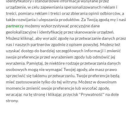
identyfikatory i standardowe informacje wysyłane przez
urządzenie, w celu zapewniania spersonalizowanych reklam i
treści, pomiaru reklam i treści oraz zbierania opinii odbiorców, a
także rozwijania i ulepszania produktów.
Za Twoją zgodą my i nasi
TAGI:
PROJECT CENTURY
YAKUZA
możemy wykorzystywać precyzyjne dane
partnerzy
geolokalizacyjne i identyfikację przez skanowanie urządzeń.
Niektóre odnośniki w powyższej publikacji to linki afiliacyjne. Jeżeli
Możesz kliknąć, aby wyrazić zgodę na przetwarzanie danych przez
klikniesz taki link i dokonasz zakupu, otrzymamy niewielką prowizję, a Ty nie
nas i naszych partnerów zgodnie z opisem powyżej. Możesz też
poniesiesz żadnych dodatkowych kosztów. |
Etyka redakcyjna
uzyskać dostęp do bardziej szczegółowych informacji i zmienić
swoje preferencje przed wyrażeniem zgody lub odmówić jej
wyrażenia.
Pamiętaj, że niektóre rodzaje przetwarzania danych
osobowych mogą nie wymagać Twojej zgody, ale masz prawo
Zastanawiasz się nad zakupem subskrypcji
sprzeciwić się takiemu przetwarzaniu. Twoje preferencje będą
Xbox Game Pass Ultimate? Skorzystaj z
mieć zastosowanie tylko do tej witryny. Możesz w dowolnym
naszych poradników i oszczędź nawet 80%
momencie zmienić swoje preferencje lub wycofać zgodę,
wracając na tę stronę i klikając przycisk "Prywatność" na dole
ceny!
strony.
SPOSOBY NA XBOX GAME PASS ULTIMATE
DO 80% TANIEJ (Z VPN-EM)
3 MIESIĄCE XBOX GAME PASS ULTIMATE