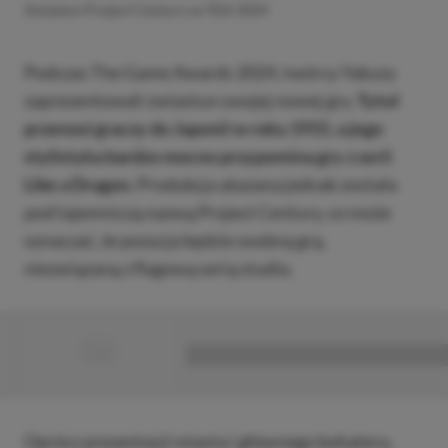
Zwiastun Project Century na TGA 2024
Podczas The Game Awards 2024, twórcy Yakuzy
zaprezentowali zwiastun swojej nowej gry.
Tytuł
przenosi graczy do Japonii w roku 1915, a jego
stylistyka bardzo mocno przypomina gry z serii
Like a Dragon.
Produkcja ukazana jednak została
pod tajemniczą nazwą Project Century, co może
oznaczać, że pozycja będzie osobną grą,
niezwiązaną z flagową serią studia.
■
■■■■■■■■■■■■■■■■■
Oprócz prezentacji miasta i głównego bohatera,