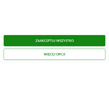
Obserwuj XGP.pl w Google News
O AUTORZE
Kacper Kościański
REDAKTOR NACZELNY & CEO
ZAAKCEPTUJ WSZYSTKO
PROFIL
Zapalony gracz od najmłodszych lat, przygodę z
dziennikarstwem growym zaczynał na własnych
WIĘCEJ OPCJI
blogach, o których dzisiaj nikt już nie pamięta.
Zobacz więcej...
Liczba wpisów:
2469
(w redakcji od
02.02.2021
)
TAGI:
XBOX GAME PASS ULTIMATE
Niektóre odnośniki w powyższej publikacji to linki afiliacyjne. Jeżeli
klikniesz taki link i dokonasz zakupu, otrzymamy niewielką prowizję, a Ty nie