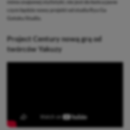
mimo znajomej stylistyki, nie jest do końca jasne
czym będzie nowy projekt od studia Ryu Ga
Gotoku Studio.
Project Century nową grą od
twórców Yakuzy