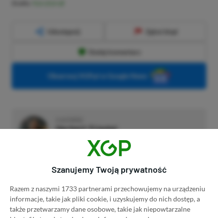
Źródło:
TGA 2024
Udostępnij
Zgłoś błąd
Dodaj komentarz
Obserwuj XGP.pl w Google News
O AUTORZE
Herbert Friedel
REDAKTOR DZIAŁU NEWSY
PROFIL
Gracz od małego. Urodzony konsolowiec.
Szanujemy Twoją prywatność
Wychowany na sprzęcie Sony, ale obecnie jego
życie maluje się w barwach niebiesko–czerwono–
Razem z naszymi 1733 partnerami przechowujemy na urządzeniu
zielonych.
Zobacz więcej...
informacje, takie jak pliki cookie, i uzyskujemy do nich dostęp, a
Liczba wpisów:
2129
(w redakcji od
także przetwarzamy dane osobowe, takie jak niepowtarzalne
11.12.2023
)