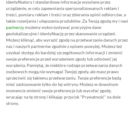
identyfikatory i standardowe informacje wysyłane przez
ceny!
urządzenie, w celu zapewniania spersonalizowanych reklam i
treści, pomiaru reklam i treści oraz zbierania opinii odbiorców, a
SPOSOBY NA XBOX GAME PASS ULTIMATE
także rozwijania i ulepszania produktów.
Za Twoją zgodą my i nasi
DO 80% TANIEJ (Z VPN-EM)
możemy wykorzystywać precyzyjne dane
partnerzy
geolokalizacyjne i identyfikację przez skanowanie urządzeń.
Możesz kliknąć, aby wyrazić zgodę na przetwarzanie danych przez
3 MIESIĄCE XBOX GAME PASS ULTIMATE
ZA 160 ZŁ (BEZ VPN – Z ZAMIAST 345 ZŁ)
nas i naszych partnerów zgodnie z opisem powyżej. Możesz też
uzyskać dostęp do bardziej szczegółowych informacji i zmienić
swoje preferencje przed wyrażeniem zgody lub odmówić jej
wyrażenia.
Pamiętaj, że niektóre rodzaje przetwarzania danych
osobowych mogą nie wymagać Twojej zgody, ale masz prawo
sprzeciwić się takiemu przetwarzaniu. Twoje preferencje będą
NAJNOWSZE PROMOCJE
mieć zastosowanie tylko do tej witryny. Możesz w dowolnym
momencie zmienić swoje preferencje lub wycofać zgodę,
Going Medieval na Steam za 40,39 zł!
wracając na tę stronę i klikając przycisk "Prywatność" na dole
Średniowieczny symulator budowania
strony.
wioski taniej o 64%
Alan Wake na Steam za 9,16 zł! Kultowy
horror dostępny aż 87% taniej