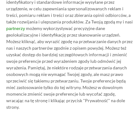
identyfikatory i standardowe informacje wysyłane przez
Dyskusja na temat wpisu
urządzenie, w celu zapewniania spersonalizowanych reklam i
treści, pomiaru reklam i treści oraz zbierania opinii odbiorców, a
także rozwijania i ulepszania produktów.
Za Twoją zgodą my i nasi
Prosimy o zachowanie kultury wypowiedzi. Mimo że
możemy wykorzystywać precyzyjne dane
partnerzy
pozwalamy na komentowanie osobom bez konta na
geolokalizacyjne i identyfikację przez skanowanie urządzeń.
platformie Disqus, to i tak zalecamy jego założenie, bo
Możesz kliknąć, aby wyrazić zgodę na przetwarzanie danych przez
wpisy gości często trafiają do spamu.
nas i naszych partnerów zgodnie z opisem powyżej. Możesz też
uzyskać dostęp do bardziej szczegółowych informacji i zmienić
swoje preferencje przed wyrażeniem zgody lub odmówić jej
wyrażenia.
Pamiętaj, że niektóre rodzaje przetwarzania danych
Wczytaj komentarze
osobowych mogą nie wymagać Twojej zgody, ale masz prawo
sprzeciwić się takiemu przetwarzaniu. Twoje preferencje będą
mieć zastosowanie tylko do tej witryny. Możesz w dowolnym
momencie zmienić swoje preferencje lub wycofać zgodę,
wracając na tę stronę i klikając przycisk "Prywatność" na dole
Promowany post
strony.
Strona główna
»
Promocje
Poradnik na tani Xbox Game