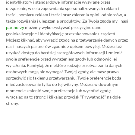
identyfikatory i standardowe informacje wysyłane przez
urządzenie, w celu zapewniania spersonalizowanych reklam i
treści, pomiaru reklam i treści oraz zbierania opinii odbiorców, a
także rozwijania i ulepszania produktów.
Za Twoją zgodą my i nasi
możemy wykorzystywać precyzyjne dane
partnerzy
geolokalizacyjne i identyfikację przez skanowanie urządzeń.
Możesz kliknąć, aby wyrazić zgodę na przetwarzanie danych przez
nas i naszych partnerów zgodnie z opisem powyżej. Możesz też
Koszt 1 miesiąca subskrypcji Xbox Game Pass
uzyskać dostęp do bardziej szczegółowych informacji i zmienić
Ultimate w oficjalnym sklepie Microsoftu to
swoje preferencje przed wyrażeniem zgody lub odmówić jej
wyrażenia.
Pamiętaj, że niektóre rodzaje przetwarzania danych
obecnie aż 115 zł – nie ma co ukrywać, że to bardzo
osobowych mogą nie wymagać Twojej zgody, ale masz prawo
dużo. Jednak wcale nie musisz tyle płacić!
sprzeciwić się takiemu przetwarzaniu. Twoje preferencje będą
mieć zastosowanie tylko do tej witryny. Możesz w dowolnym
momencie zmienić swoje preferencje lub wycofać zgodę,
W tym poradniku, który właśnie czytasz,
wracając na tę stronę i klikając przycisk "Prywatność" na dole
pokażemy Ci, jak kupować ten abonament nawet
strony.
80% taniej
– za ok. 24-25 zł / msc zamiast 115 zł /
msc. Przedstawione w nim sposoby są w 100%
legalne i bezpieczne – pierwszą wersję tego
poradnika opublikowaliśmy w 2021 roku i od tego