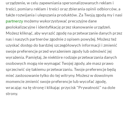
urządzenie, w celu zapewniania spersonalizowanych reklam i
Poradnik na tani Xbox Game
treści, pomiaru reklam i treści oraz zbierania opinii odbiorców, a
także rozwijania i ulepszania produktów.
Za Twoją zgodą my i nasi
Pass Ultimate. Kup
możemy wykorzystywać precyzyjne dane
partnerzy
geolokalizacyjne i identyfikację przez skanowanie urządzeń.
subskrypcję nawet 80%
Możesz kliknąć, aby wyrazić zgodę na przetwarzanie danych przez
taniej!
nas i naszych partnerów zgodnie z opisem powyżej. Możesz też
uzyskać dostęp do bardziej szczegółowych informacji i zmienić
swoje preferencje przed wyrażeniem zgody lub odmówić jej
Author
Kacper Kościański
SKOPIUJ LINK
SKOPIOWANO
wyrażenia.
Pamiętaj, że niektóre rodzaje przetwarzania danych
Ost. aktualizacja:
26.06, 11:03
osobowych mogą nie wymagać Twojej zgody, ale masz prawo
sprzeciwić się takiemu przetwarzaniu. Twoje preferencje będą
mieć zastosowanie tylko do tej witryny. Możesz w dowolnym
momencie zmienić swoje preferencje lub wycofać zgodę,
wracając na tę stronę i klikając przycisk "Prywatność" na dole
strony.