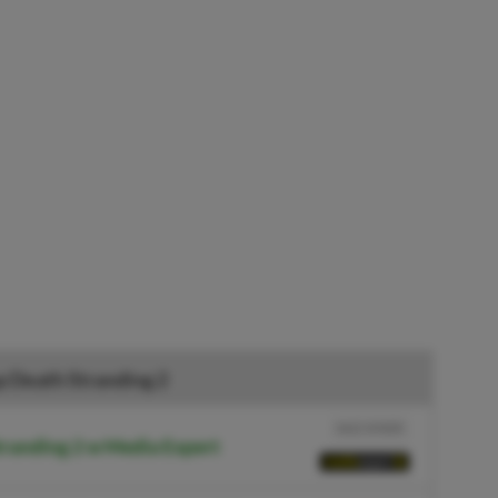
 Death Stranding 2
NASZ WYBÓR
tranding 2 w Media Expert