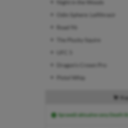
Night in the Woods
Odin Sphere: Leifthrasir
Road 96
The Plucky Squire
UFC 5
Dragon’s Crown Pro
Pistol Whip
Kup
Sprawdź aktualne ceny Death S