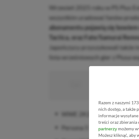
Wrzesień 2025 roku w PS Plus Ex
wszystkim uradować fanów produkc
abonamentu pojawią się bowiem d
Tactica, oraz Fate/Samurai Remn
Japończycy przyszykowali także i
lista wrześniowych gier z Plusa w
■
■■■■■
■■■■■■■■■■■
Razem z naszymi 1733
nich dostęp, a także
WWE 2K25 | PS5, PS4
informacje wysyłane 
treści oraz zbierania
Persona 5 Tactica | PS5, PS4
możemy wyk
partnerzy
Możesz kliknąć, aby 