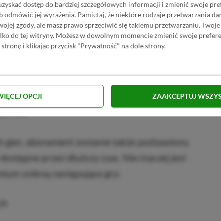
uzyskać dostęp do bardziej szczegółowych informacji i zmienić swoje pre
b odmówić jej wyrażenia.
Pamiętaj, że niektóre rodzaje przetwarzania 
, PS4
jej zgody, ale masz prawo sprzeciwić się takiemu przetwarzaniu. Twoje
ylko do tej witryny. Możesz w dowolnym momencie zmienić swoje prefere
 stronę i klikając przycisk "Prywatność" na dole strony.
WIĘCEJ OPCJI
ZAAKCEPTUJ WSZY
S5, PS4
h gier, abonament zostanie także pozbawiony
 dostępne przez dłuższy czas. Nie inaczej jest
emium znikną następujące gry:
ch