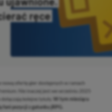
u ujawnione.
cierać ręce
OPIOWANO
e nową ofertę gier dostępnych w ramach
remium. Nie inaczej jest we wrześniu 2025
 dołączają kolejne tytuły.
W tym miesiącu
 fani pozycji z gatunku jRPG.