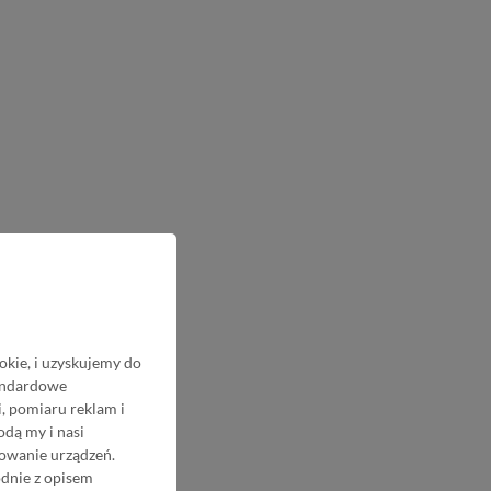
okie, i uzyskujemy do
tandardowe
, pomiaru reklam i
odą my i nasi
nowanie urządzeń.
odnie z opisem