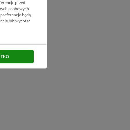
ferencje przed
danych osobowych
 preferencje będą
ncje lub wycofać
STKO