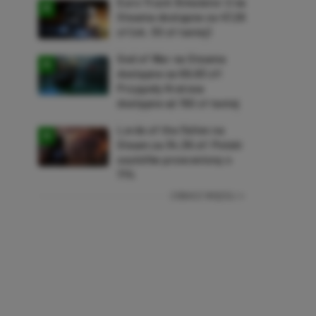
Euro Truck Simulator 2 na
Steama dostępne za 47,26
zł (ok. 30 zł taniej)
God of War na Steama
dostępne za 69,63 zł!
Przygody Kratosa
dostępne aż 150 zł taniej
Lords of the Fallen na
Steam za 34,36 zł! Polski
soulslike przeceniony o
71%
ZOBACZ WIĘCEJ