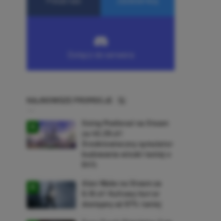
NAJNOWSZE PROMOCJE
Going Medieval na Steam
za 40,39 zł!
Średniowieczny symulator
budowania wioski taniej o
64%
Alan Wake na Steam za
9,16 zł! Kultowy horror
dostępny aż 87% taniej