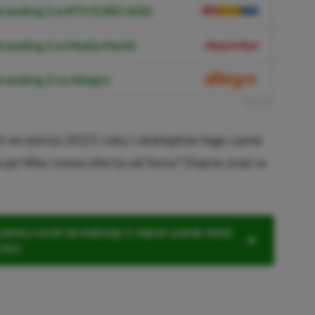
Stranding 2 w RTV EURO AGD
tranding 2 w Media Markt
randing 2 na Allegro
R
E
K
L
A
M
A
6 września 2025 roku i dokłądnie tego same
esuje Was nowa oferta od Sony? Dajcie znać w
KNIJ I KUP 20 MIESIĘCY XBOX GAME PASS
ZŁ)!