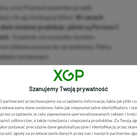
tra, oraz Premium powinien przede
ji z Kraju Kwitnącej Wiśni.
W ramach
wie świetne produkcje, jakimi są Persona 5
ant.
To jednak nie wszystko, bowiem
nne ciekawe pozycje do sprawdzenia. Pełna
ygląda następująco:
■■■■■■
Szanujemy Twoją prywatność
 partnerami przechowujemy na urządzeniu informacje, takie jak pliki co
 przetwarzamy dane osobowe, takie jak niepowtarzalne identyfikatory i s
przez urządzenie, w celu zapewniania spersonalizowanych reklam i treści
 opinii odbiorców, a także rozwijania i ulepszania produktów.
Za Twoją zg
orzystywać precyzyjne dane geolokalizacyjne i identyfikację przez ska
wyrazić zgodę na przetwarzanie danych przez nas i naszych partnerów zg