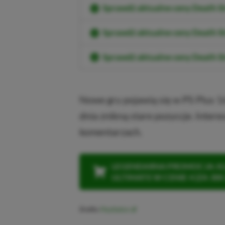
Sprawdź aktualne ceny Death 
Sprawdź aktualne ceny Death S
Sprawdź aktualne ceny Death St
Nowe gry pojawią się w PS Plus 1
dnia znikną stare pozyccje. Inter
komentarzach.
LEGENDARNA PROMOCJA: KLI
ULTIMATE W CENIE 4 (ZA 300 
Źródło:
PlayStation