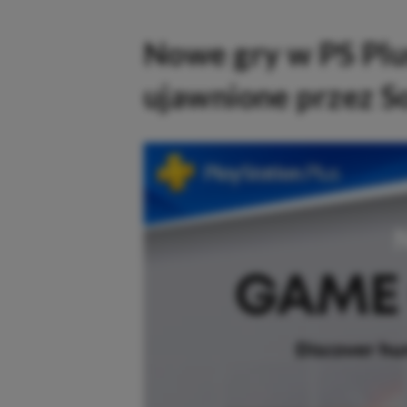
Nowe gry w PS Plu
ujawnione przez S