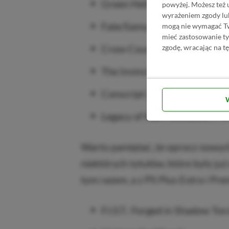
Green Hell | PS5, PS4
powyżej. Możesz też 
wyrażeniem zgody lu
Fate/Samurai Remnant | PS5
mogą nie wymagać Two
mieć zastosowanie t
Crow Country | PS5, PS4
zgodę, wracając na tę
The Invincible | PS5
Conscript | PS5
Legacy of Kain: Defiance | P
Warto pamiętać, że oprocz nowyc
niektórych tytułów, które były już
tym razem, a z PS Plus Extra i Pr
F.I.S.T.: Forged in Shadow Tor