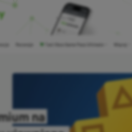
ocje
Recenzje
Tani Xbox Game Pass Ultimate
Więcej
emium na