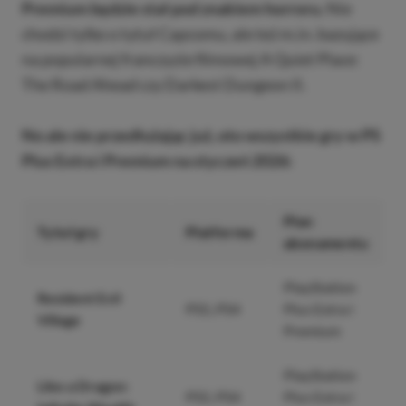
Premium będzie stał pod znakiem horroru.
Nie
chodzi tylko o tytuł Capcomu, ale też m.in. bazujące
na popularnej franczyzie filmowej A Quiet Place:
The Road Ahead czy Darkest Dungeon II.
No ale nie przedłużając już, oto wszystkie gry w PS
Plus Extra i Premium na styczeń 2026:
Plan
Tytuł gry
Platforma
abonamentu
PlayStation
Resident Evil
PS5, PS4
Plus Extra i
Village
Premium
PlayStation
Like a Dragon:
PS5, PS4
Plus Extra i