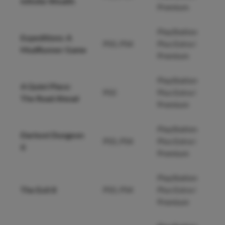
Infinite Wealth
Premium
PlayStation
Expeditions: A
PS5, PS4
Plus Extra i
MudRunner Game
Premium
PlayStation
A Quiet Place:
PS5
Plus Extra i
The Road Ahead
Premium
PlayStation
Darkest Dungeon
PS5, PS4
Plus Extra i
II
Premium
PlayStation
The Exit 8
PS5, PS4
Plus Extra i
Premium