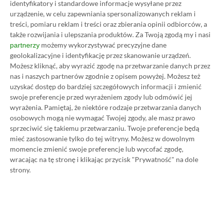
identyfikatory i standardowe informacje wysyłane przez
Wczytaj komentarze
urządzenie, w celu zapewniania spersonalizowanych reklam i
treści, pomiaru reklam i treści oraz zbierania opinii odbiorców, a
także rozwijania i ulepszania produktów.
Za Twoją zgodą my i nasi
możemy wykorzystywać precyzyjne dane
partnerzy
Promowany post
geolokalizacyjne i identyfikację przez skanowanie urządzeń.
Możesz kliknąć, aby wyrazić zgodę na przetwarzanie danych przez
nas i naszych partnerów zgodnie z opisem powyżej. Możesz też
uzyskać dostęp do bardziej szczegółowych informacji i zmienić
Strona główna
»
Promocje
swoje preferencje przed wyrażeniem zgody lub odmówić jej
Poradnik na tani Xbox Game
wyrażenia.
Pamiętaj, że niektóre rodzaje przetwarzania danych
osobowych mogą nie wymagać Twojej zgody, ale masz prawo
Pass Ultimate. Kup
sprzeciwić się takiemu przetwarzaniu. Twoje preferencje będą
mieć zastosowanie tylko do tej witryny. Możesz w dowolnym
subskrypcję nawet 80%
momencie zmienić swoje preferencje lub wycofać zgodę,
wracając na tę stronę i klikając przycisk "Prywatność" na dole
taniej!
strony.
Author
Kacper Kościański
SKOPIUJ LINK
SKOPIOWANO
Ost. aktualizacja:
26.06, 11:03