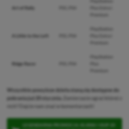
PlayStation
Art of Rally
PS5, PS4
Plus Extra i
Premium
PlayStation
A Little to the Left
PS5, PS4
Plus Extra i
Premium
PlayStation
Ridge Racer
PS5, PS4
Plus
Premium
Wszystkie powyższe dzieła staną się dostępne do
pobrania już 20 stycznia.
Zamierzacie ograć któreś z
nich? Dajcie nam znać w komentarzach!
LEGENDARNA PROMOCJA: KLIKNIJ I KUP 20