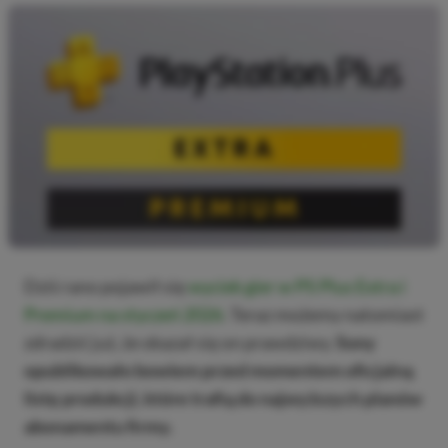
Dziś rano pojawił się
wyciek gier w PS Plus Extra i
Premium na styczeń 2026
. Teraz możemy natomiast
zdradzić już, że okazał się on prawdziwy.
Sony
opublikowało bowiem przed momentem oficjalną
listę produkcji, które trafią do najwyższych planów
abonamentu firmy.