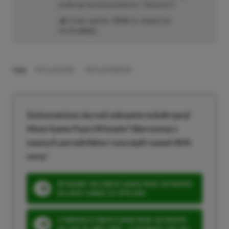
preferuje bardziej platformy "Zielonych".
Liczba wpisów:
3358
(w redakcji od
17.11.2022
)
TAGI:
PS PLUS EXTRA
PS PLUS PREMIUM
Zastanawiasz się nad zakupem subskrypcji
Xbox Game Pass Ultimate? Skorzystaj z
naszych poradników i oszczędź nawet 80%
ceny!
SPOSOBY NA XBOX GAME PASS ULTIMATE
DO 80% TANIEJ (Z VPN-EM)
3 MIESIĄCE XBOX GAME PASS ULTIMATE
ZA 160 ZŁ (BEZ VPN – Z ZAMIAST 345 ZŁ)