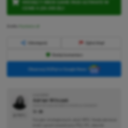
MIESIĘCY XBOX GAME PASS ULTIMATE W
CENIE 4 (ZA 300 ZŁ)!
Źródło:
PlayStation
Udostępnij
Zgłoś błąd
Dodaj komentarz
Obserwuj XGP.pl w Google News
O AUTORZE
Adrian Witczak
REDAKTOR DZIAŁÓW NEWSY & PROMOCJE | RECENZENT
PROFIL
Fan gier strategicznych, akcji i RPG. Swoje pierwsze
kroki z grami stawiał przy PS2 i PC, obecnie