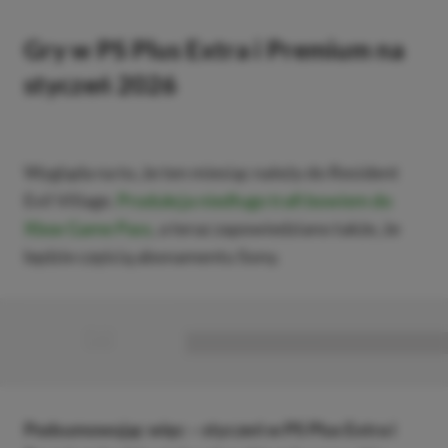
Gry w PS Plus Extra i Premium na
styczeń 2026
Wygląda na to, że ten miesiąc należy do Resident
Evil Village.
Produkcja niedługo trafi bowiem do
Xbox Game Pass
, a teraz zapowiedziano także, że
będzie częścią abonamentu Sony.
■
■■■■■■■■■■■■■■■■■
Podsumowując więc – styczeń w PS Plus Extra i