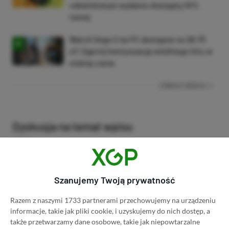
odświeżonym wydaniu dostępny 61%
taniej
Watch Dogs 2 na PC dostępne za 28,75
zł! Zgarnij kontynuację wielkiego hitu w
niskiej cenie
ZOBACZ WIĘCEJ
Dyskusja na temat wpisu
Prosimy o zachowanie kultury wypowiedzi. Mimo że
pozwalamy na komentowanie osobom bez konta na
Szanujemy Twoją prywatność
platformie Disqus, to i tak zalecamy jego założenie, bo
wpisy gości często trafiają do spamu.
Razem z naszymi 1733 partnerami przechowujemy na urządzeniu
informacje, takie jak pliki cookie, i uzyskujemy do nich dostęp, a
także przetwarzamy dane osobowe, takie jak niepowtarzalne