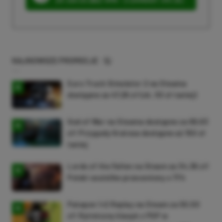
NAJNOWSZE PROMOCJE
Euro Truck Simulator 2 na Steama
dostępne za 47,26 zł (ok. 30 zł taniej)
God of War na Steama dostępne za 69,63
zł! Przygody Kratosa dostępne aż 150 zł
taniej
Lords of the Fallen na Steam za 34,36 zł!
Polski soulslike przeceniony o 71%
Patapon 1+2 Replay na Steam za 50,50
zł! Rytmiczny klasyk z PSP w