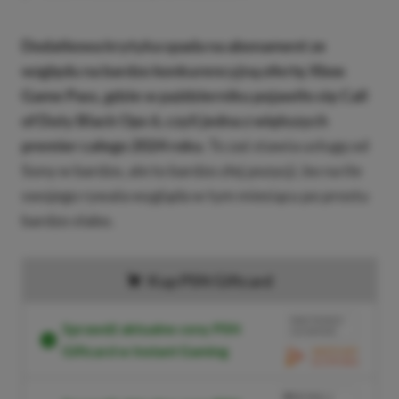
Dodatkowa krytyka spada na abonament ze
względu na bardzo konkurencyjną ofertę Xbox
Game Pass, gdzie w październiku pojawiło się Call
of Duty Black Ops 6, czyli jedna z większych
premier całego 2024 roku
. To zaś stawia usługę od
Sony w bardzo, ale to bardzo złej pozycji, bo na tle
swojego rywala wygląda w tym miesiącu po prostu
bardzo słabo.
Kup PSN Giftcard
BRAK PROWIZJI
Sprawdź aktualne ceny PSN
ZA PŁATNOŚĆ
Giftcard w Instant Gaming
PRZEJDŹ DO SKLEPU
3%
TANIEJ Z