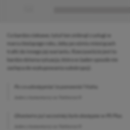
■
■■■■■■■■■■■■■■■■■
Co bardzo ciekawe, tytuł ten zniknął z usługi w
marcu bieżącego roku, żeby po ośmiu miesiącach
trafić do innego jej wariantu. Rzeczywiście jest to
bardzo dziwna sytuacja, która w żaden sposób nie
zachęca do wykupowania subskrypcji.
Po co udostępniać to ponownie? Haha.
Jeden z komentarzy na Twitterze/X
Ghostwire już wcześniej było dostępne w PS Plus.
Jeden z komentarzy na Twitterze/X