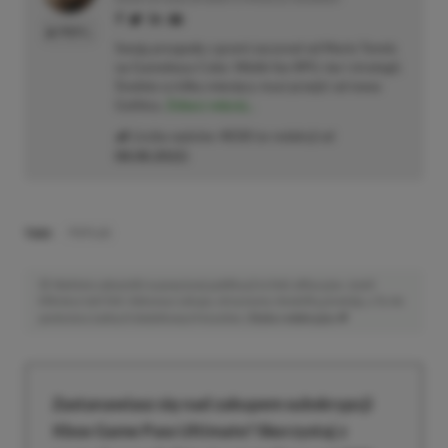
PROFIL
Swoją przygodę z grami zaczynał od Mario Tennis
na Gameboya Color. Wielki fan RPG-ów i strategii.
Średnio co kilka miesięcy musi przejść od nowa
Gothica.
Zobacz więcej...
Liczba wpisów:
4533
(w redakcji od
08.08.2022
)
TAGI:
PS PLUS
Niektóre odnośniki w powyższej publikacji to linki afiliacyjne. Jeżeli
klikniesz taki link i dokonasz zakupu, otrzymamy niewielką prowizję, a Ty nie
poniesiesz żadnych dodatkowych kosztów. |
Etyka redakcyjna
Zastanawiasz się nad zakupem subskrypcji
Xbox Game Pass Ultimate? Skorzystaj z