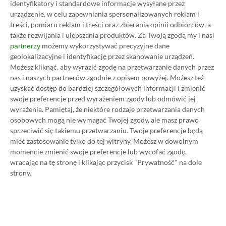
identyfikatory i standardowe informacje wysyłane przez
urządzenie, w celu zapewniania spersonalizowanych reklam i
treści, pomiaru reklam i treści oraz zbierania opinii odbiorców, a
Prosimy o zachowanie kultury wypowiedzi. Mimo że
także rozwijania i ulepszania produktów.
Za Twoją zgodą my i nasi
pozwalamy na komentowanie osobom bez konta na
możemy wykorzystywać precyzyjne dane
partnerzy
platformie Disqus, to i tak zalecamy jego założenie, bo
geolokalizacyjne i identyfikację przez skanowanie urządzeń.
wpisy gości często trafiają do spamu.
Możesz kliknąć, aby wyrazić zgodę na przetwarzanie danych przez
nas i naszych partnerów zgodnie z opisem powyżej. Możesz też
uzyskać dostęp do bardziej szczegółowych informacji i zmienić
swoje preferencje przed wyrażeniem zgody lub odmówić jej
Wczytaj komentarze
wyrażenia.
Pamiętaj, że niektóre rodzaje przetwarzania danych
osobowych mogą nie wymagać Twojej zgody, ale masz prawo
sprzeciwić się takiemu przetwarzaniu. Twoje preferencje będą
mieć zastosowanie tylko do tej witryny. Możesz w dowolnym
Promowany post
momencie zmienić swoje preferencje lub wycofać zgodę,
wracając na tę stronę i klikając przycisk "Prywatność" na dole
strony.
Strona główna
»
Promocje
Poradnik na tani Xbox Game
Pass Ultimate. Kup