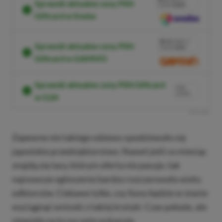
Sprawdź aktualne ceny PSN
KODEM
XGPPL
Giftcard w Eneba
SKOPIUJ
PRZEJDŹ DO SKLEPU
10%
TANIEJ Z
Sprawdź aktualne ceny PSN
KODEM
XGP6
Giftcard w GAMIVO
SKOPIUJ
Sprawdź aktualne ceny PSN Giftcard
NASZ
WYBÓR
w G2A
R
E
K
L
A
M
A
Zapewne nie takiego odzewu spodziewało się
japońskie przedsiębiorstwo. Nawet jeśli co miesiąc
znajdą się tacy, którym oferta nie pasuje, tak
najnowsze ogłoszenie bardzo rozczarowało wielu
odbiorców. Ciekawe tylko, czy Sony będzie w stanie
wyciągnąć wnioski z takiej krytyki. Czas pokaże, ale
niewiele na to na razie wskazuje.