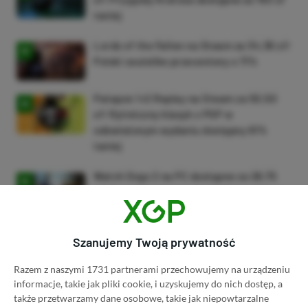
taniej
Lords of the Fallen na Steam za 34,36 zł!
Polski soulslike przeceniony o 71%
Patapon 1+2 Replay na Steam za 50,50
zł! Rytmiczny klasyk z PSP w
odświeżonym wydaniu dostępny 61%
taniej
Watch Dogs 2 na PC dostępne za 28,75
zł! Zgarnij kontynuację wielkiego hitu w
niskiej cenie
ZOBACZ WIĘCEJ
Szanujemy Twoją prywatność
Razem z naszymi 1731 partnerami przechowujemy na urządzeniu
informacje, takie jak pliki cookie, i uzyskujemy do nich dostęp, a
Dyskusja na temat wpisu
także przetwarzamy dane osobowe, takie jak niepowtarzalne