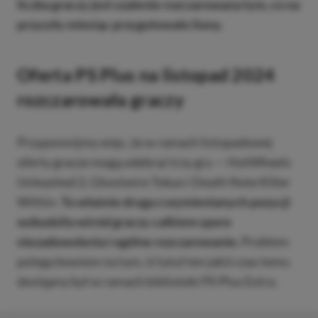
liczba graczy jest szalenie rozczarowana tym, co na
przyszły miesiąc przygotowało Sony.
Oferta PS Plus na listopad 2024
rozczarowała graczy
Przypomnijmy więc, że w ramach listopadowej
oferty gracze mogą odebrać trzy gry — HotWheels
Unleashed 2, Ghostwire Tokyo i Death Note Killer
Within.
To właśnie druga z wymienianych pozycji
wzbudziła wśród graczy całkiem spore
niezadowolenia i ogólne rozczarowanie.
Problem
polega bowiem na tym, iż tytuł ten jakiś czas temu
dostępny był w ramach biblioteki PS Plus Extra.