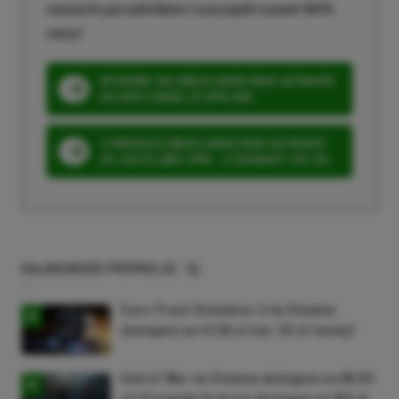
naszych poradników i oszczędź nawet 80%
ceny!
SPOSOBY NA XBOX GAME PASS ULTIMATE
DO 80% TANIEJ (Z VPN-EM)
3 MIESIĄCE XBOX GAME PASS ULTIMATE
ZA 160 ZŁ (BEZ VPN – Z ZAMIAST 345 ZŁ)
NAJNOWSZE PROMOCJE
Euro Truck Simulator 2 na Steama
dostępne za 47,26 zł (ok. 30 zł taniej)
God of War na Steama dostępne za 69,63
zł! Przygody Kratosa dostępne aż 150 zł