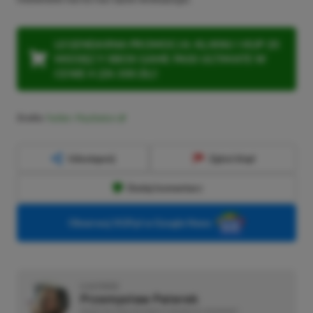
LEGENDARNA PROMOCJA: KLIKNIJ I KUP 20
MIESIĘCY XBOX GAME PASS ULTIMATE W
CENIE 4 (ZA 300 ZŁ)!
Źródło:
Twitter: PlayStation
Udostępnij
Zgłoś błąd
Dodaj komentarz
Obserwuj XGP.pl w Google News
O AUTORZE
Przemysław Paterek
REDAKTOR DZIAŁÓW NEWSY & PROMOCJE | RECENZENT