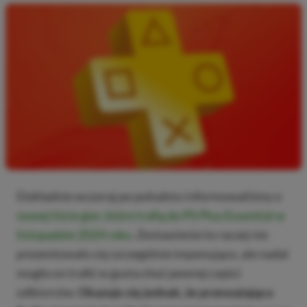
Dokładnie wczoraj po południu informowaliśmy o
nowej liście gier, które trafią do PS Plus Essential w
listopadzie 2024 roku
. Zestawienie to raczej nie
prezentowało się szczególnie imponująco, ale nadal
mogło on trafić w gusta choć pewnej części
odbiorców.
Okazuje się jednak, że przeważająca