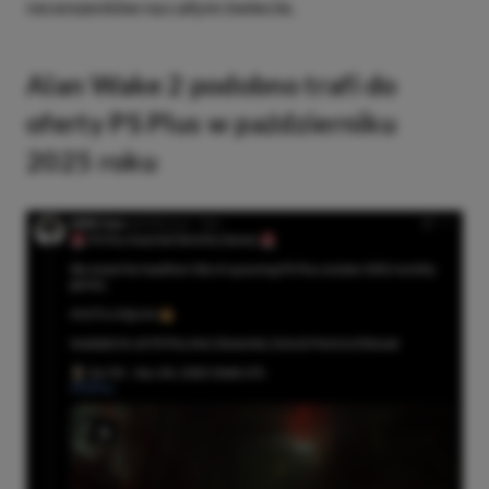
recenzentów na całym świecie.
Alan Wake 2 podobno trafi do
oferty PS Plus w październiku
2025 roku