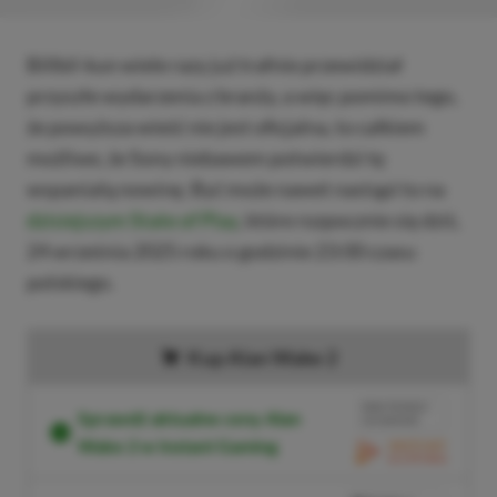
Billbil-kun wiele razy już trafnie przewidział
przyszłe wydarzenia z branży, a więc pomimo tego,
że powyższa wieść nie jest oficjalna, to całkiem
możliwe, że Sony niebawem potwierdzi tę
wspaniałą nowinę. Być może nawet nastąpi to na
dzisiejszym State of Play
, które rozpocznie się dziś,
24 września 2025 roku o godzinie 23:00 czasu
polskiego.
Kup Alan Wake 2
BRAK PROWIZJI
Sprawdź aktualne ceny Alan
ZA PŁATNOŚĆ
Wake 2 w Instant Gaming
PRZEJDŹ DO SKLEPU