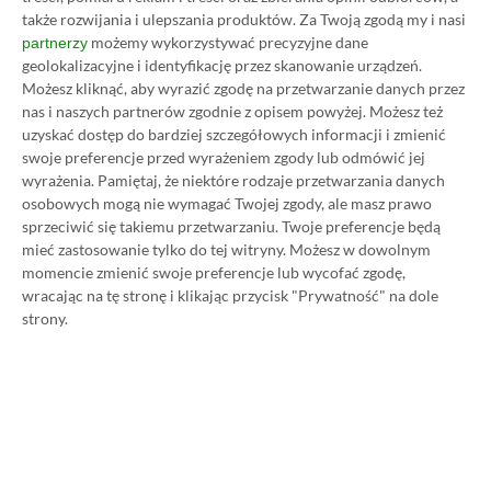
także rozwijania i ulepszania produktów.
Za Twoją zgodą my i nasi
TAGI:
ALAN WAKE 2
PS PLUS
możemy wykorzystywać precyzyjne dane
partnerzy
geolokalizacyjne i identyfikację przez skanowanie urządzeń.
Możesz kliknąć, aby wyrazić zgodę na przetwarzanie danych przez
Niektóre odnośniki w powyższej publikacji to linki afiliacyjne. Jeżeli
klikniesz taki link i dokonasz zakupu, otrzymamy niewielką prowizję, a Ty nie
nas i naszych partnerów zgodnie z opisem powyżej. Możesz też
poniesiesz żadnych dodatkowych kosztów. |
Etyka redakcyjna
uzyskać dostęp do bardziej szczegółowych informacji i zmienić
swoje preferencje przed wyrażeniem zgody lub odmówić jej
wyrażenia.
Pamiętaj, że niektóre rodzaje przetwarzania danych
osobowych mogą nie wymagać Twojej zgody, ale masz prawo
Zastanawiasz się nad zakupem subskrypcji
sprzeciwić się takiemu przetwarzaniu. Twoje preferencje będą
Xbox Game Pass Ultimate? Skorzystaj z
mieć zastosowanie tylko do tej witryny. Możesz w dowolnym
momencie zmienić swoje preferencje lub wycofać zgodę,
naszych poradników i oszczędź nawet 80%
wracając na tę stronę i klikając przycisk "Prywatność" na dole
ceny!
strony.
SPOSOBY NA XBOX GAME PASS ULTIMATE
DO 80% TANIEJ (Z VPN-EM)
3 MIESIĄCE XBOX GAME PASS ULTIMATE
ZA 160 ZŁ (BEZ VPN – Z ZAMIAST 345 ZŁ)