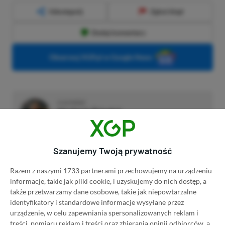
Udostępnij
Zgłoś błąd
Dodaj komentarz
Obserwuj XGP.pl w Google News
O AUTORZE
Herbert Friedel
REDAKTOR DZIAŁU NEWSY
PROFIL
Gracz od małego. Urodzony konsolowiec.
Szanujemy Twoją prywatność
Wychowany na sprzęcie Sony, ale obecnie jego
życie maluje się w barwach niebiesko–czerwono–
Razem z naszymi 1733 partnerami przechowujemy na urządzeniu
zielonych.
Zobacz więcej...
informacje, takie jak pliki cookie, i uzyskujemy do nich dostęp, a
Liczba wpisów:
2129
(w redakcji od
także przetwarzamy dane osobowe, takie jak niepowtarzalne
11.12.2023
)
identyfikatory i standardowe informacje wysyłane przez
urządzenie, w celu zapewniania spersonalizowanych reklam i
treści, pomiaru reklam i treści oraz zbierania opinii odbiorców, a