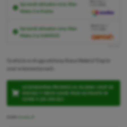
3%
TANIEJ Z
Sprawdź aktualne ceny Alan
KODEM
XGPPL
Wake 2 w Eneba
SKOPIUJ
PRZEJDŹ DO SKLEPU
10%
TANIEJ Z
Sprawdź aktualne ceny Alan
KODEM
XGP6
Wake 2 w GAMIVO
SKOPIUJ
R
E
K
L
A
M
A
Graliście w drugą odsłonę Alana Wake’a? Dajcie
znać w komentarzach.
LEGENDARNA PROMOCJA: KLIKNIJ I KUP 20
MIESIĘCY XBOX GAME PASS ULTIMATE W
CENIE 4 (ZA 300 ZŁ)!
Źródło:
Dealabs