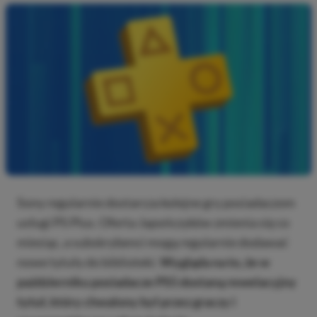
Sony regularnie dostarcza kolejne gry posiadaczom
usługi PS Plus. Oferta Japończyków zmienia się co
miesiąc, a subskrybenci mogą regularnie dodawać
nowe tytuły do biblioteki.
Wygląda na to, że w
październiku posiadacze PS5 dostaną rewelacyjny
tytuł, który chwalony był przez graczy i