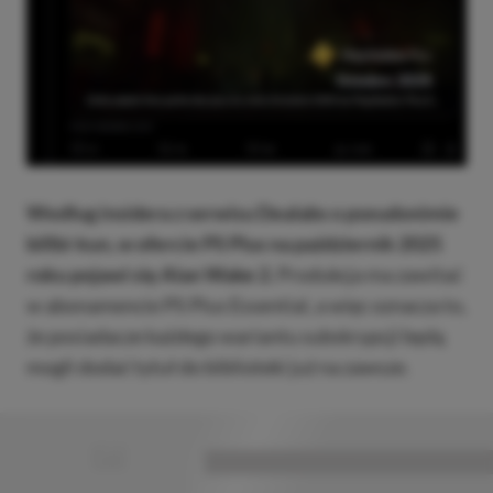
Według insidera z serwisu Dealabs o pseudonimie
billbi-kun, w ofercie PS Plus na październik 2025
roku pojawi się Alan Wake 2.
Produkcja ma zawitać
w abonamencie PS Plus Essential, a więc oznacza to,
że posiadacze każdego wariantu subskrypcji będą
mogli dodać tytuł do biblioteki już na zawsze.
■
■■■■■■■■■■■■■■■■■