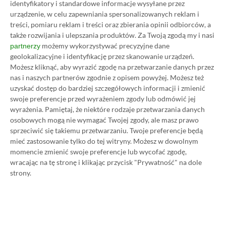
identyfikatory i standardowe informacje wysyłane przez
urządzenie, w celu zapewniania spersonalizowanych reklam i
treści, pomiaru reklam i treści oraz zbierania opinii odbiorców, a
także rozwijania i ulepszania produktów.
Za Twoją zgodą my i nasi
możemy wykorzystywać precyzyjne dane
partnerzy
geolokalizacyjne i identyfikację przez skanowanie urządzeń.
Możesz kliknąć, aby wyrazić zgodę na przetwarzanie danych przez
nas i naszych partnerów zgodnie z opisem powyżej. Możesz też
uzyskać dostęp do bardziej szczegółowych informacji i zmienić
swoje preferencje przed wyrażeniem zgody lub odmówić jej
wyrażenia.
Pamiętaj, że niektóre rodzaje przetwarzania danych
osobowych mogą nie wymagać Twojej zgody, ale masz prawo
sprzeciwić się takiemu przetwarzaniu. Twoje preferencje będą
mieć zastosowanie tylko do tej witryny. Możesz w dowolnym
Koszt 1 miesiąca subskrypcji Xbox Game Pass
momencie zmienić swoje preferencje lub wycofać zgodę,
wracając na tę stronę i klikając przycisk "Prywatność" na dole
Ultimate w oficjalnym sklepie Microsoftu to
strony.
obecnie aż 115 zł – nie ma co ukrywać, że to bardzo
dużo. Jednak wcale nie musisz tyle płacić!
W tym poradniku, który właśnie czytasz,