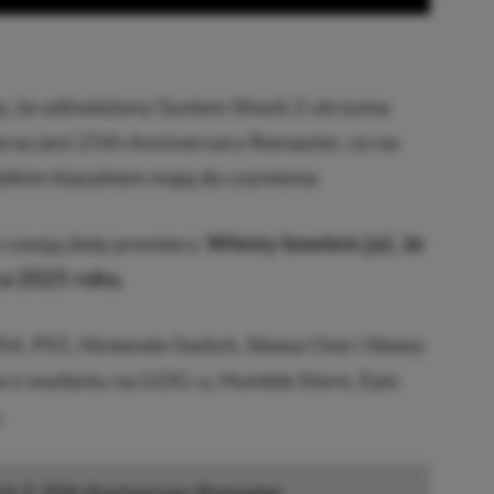
ię, że odświeżony System Shock 2 otrzyma
raz jest 25th Anniversary Remaster, co na
elkim klasykiem mają do czynienia.
 swoją datę premiery.
Wiemy bowiem już, że
ca 2025 roku.
PS4, PS5, Nintendo Switch, Xboxa One i Xboxy
 o wydaniu na GOG-u, Humble Store, Epic
.
k 2: 25th Anniversary Remaster