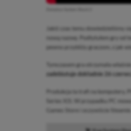
Zwiastun System Shock 2
Jakiś czas temu dowiedzieliśmy s
nową nazwę. Podtytułem gry od te
pewno przybliży graczom, z jak wi
Tymczasem gra otrzymała właśnie
zadebiutuje dokładnie 26 czerw
Produkcja ta trafi na komputery, 
Series X|S. W przypadku PC mowa
Games Store i oczywiście Steamie
Kup System Shoc