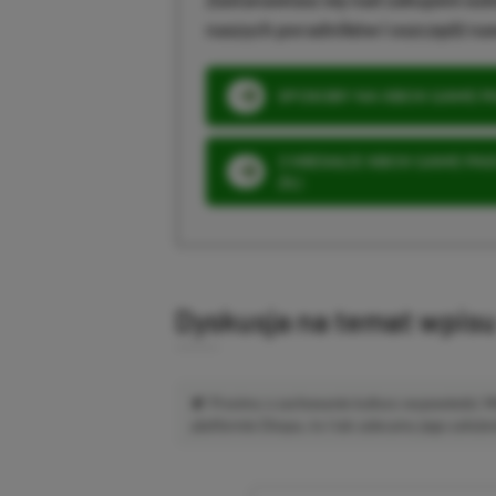
naszych poradników i oszczędź na
SPOSOBY NA XBOX GAME PAS
3 MIESIĄCE XBOX GAME PASS
ZŁ)
Dyskusja na temat wpis
Prosimy o zachowanie kultury wypowiedzi.
platformie Disqus, to i tak zalecamy jego założen