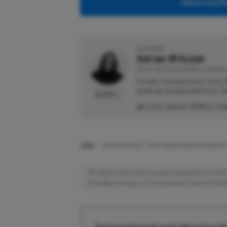
Obserwuj XG
O AUTORZE
Adrian Witczak
REDAKTOR DZIAŁÓW NEWSY & PROMOCJ
Fan gier strategicznych, akcji 
preferuje bardziej platformy "Zi
PROFIL
Liczba wpisów:
3358
(w red
TAGI:
SYSTEM SHOCK 2: 25TH ANNIVERSARY REMASTER
Niektóre odnośniki w powyższej publikacji to linki 
niewielką prowizję, a Ty nie poniesiesz żadnych dod
Zastanawiasz się nad zakupem subs