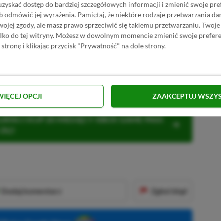
uzyskać dostęp do bardziej szczegółowych informacji i zmienić swoje pre
etną okazję na przypomnienie sobie wielu
b odmówić jej wyrażenia.
Pamiętaj, że niektóre rodzaje przetwarzania 
jej zgody, ale masz prawo sprzeciwić się takiemu przetwarzaniu. Twoje
ylko do tej witryny. Możesz w dowolnym momencie zmienić swoje prefere
 stronę i klikając przycisk "Prywatność" na dole strony.
■■■■■■
WIĘCEJ OPCJI
ZAAKCEPTUJ WSZY
KNIJ I KUP 20 MIESIĘCY XBOX GAME PASS
ZŁ)!
Dodaj komentarz
Zgłoś błąd