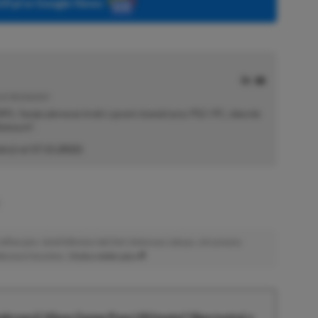
P.pl w Google News
E | RECENZENT
i RPG. Swoje pierwsze kroki z grami stawiał przy PS2 i PC, obecnie
elonych".
akcji od
17.11.2022
)
afiliacyjne. Jeżeli klikniesz taki link i dokonasz zakupu, otrzymamy
atkowych kosztów. |
Etyka redakcyjna
krypcji Xbox Game Pass Ultimate? Skorzystaj z