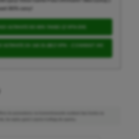
wet 80% ceny!
S ULTIMATE DO 80% TANIEJ (Z VPN-EM)
 ULTIMATE ZA 160 ZŁ (BEZ VPN – Z ZAMIAST 345
u
 Mimo że pozwalamy na komentowanie osobom bez konta na
ie, bo wpisy gości często trafiają do spamu.