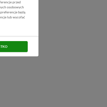
ferencje przed
danych osobowych
 preferencje będą
ncje lub wycofać
STKO