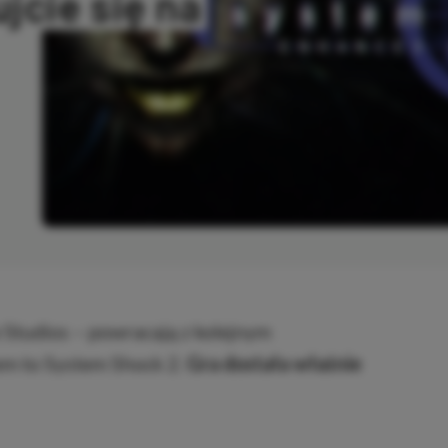
jcie się na
OPIOWANO
Studios – powracają z kolejnym
m to System Shock 2.
Gra dostała właśnie