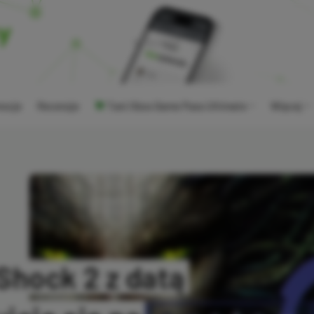
ocje
Recenzje
Tani Xbox Game Pass Ultimate
Więcej
hock 2 z datą