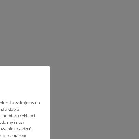
okie, i uzyskujemy do
tandardowe
, pomiaru reklam i
odą my i nasi
nowanie urządzeń.
odnie z opisem