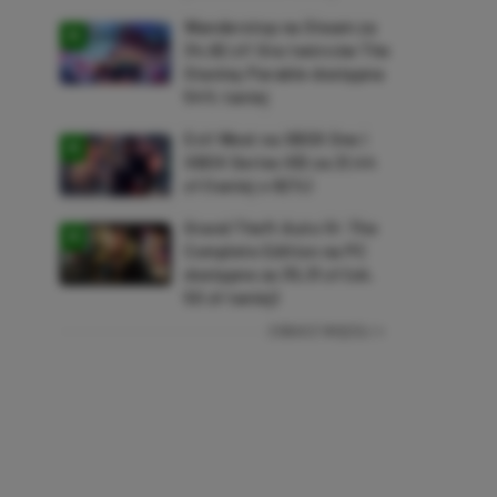
Wanderstop na Steam za
34,82 zł! Gra twórców The
Stanley Parable dostępna
54% taniej
Evil West na XBOX One i
XBOX Series X|S za 21,44
zł (taniej o 92%)
Grand Theft Auto IV: The
Complete Edition na PC
dostępne za 35,31 zł (ok.
50 zł taniej)
ZOBACZ WIĘCEJ