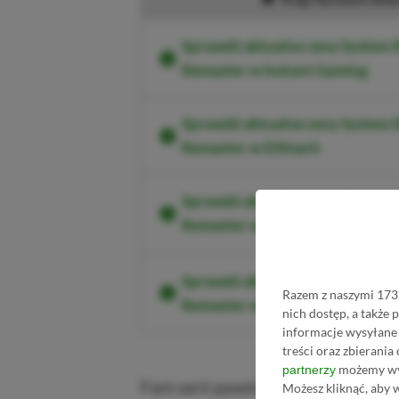
Sprawdź aktualne ceny System S
Remaster w Instant Gaming
Sprawdź aktualne ceny System S
Remaster w Difmark
Sprawdź aktualne ceny System S
Remaster w Eneba
Sprawdź aktualne ceny System S
Razem z naszymi 1731
Remaster w GAMIVO
nich dostęp, a także
informacje wysyłane 
treści oraz zbierania
możemy wyk
partnerzy
Fani serii powinni więc zapisać 
Możesz kliknąć, aby 