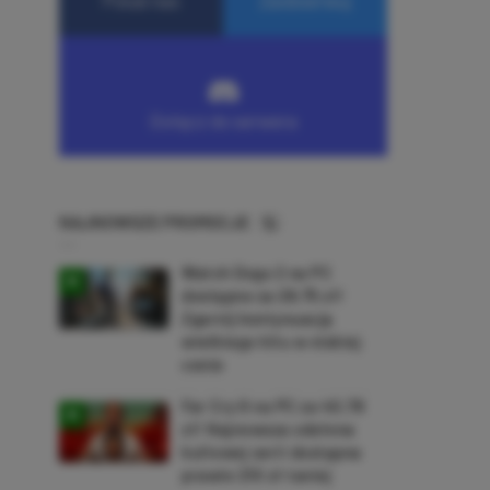
NAJNOWSZE PROMOCJE
Watch Dogs 2 na PC
dostępne za 28,75 zł!
Zgarnij kontynuację
wielkiego hitu w niskiej
cenie
Far Cry 6 na PC za 40,78
zł! Najnowsza odsłona
kultowej serii dostępna
prawie 210 zł taniej