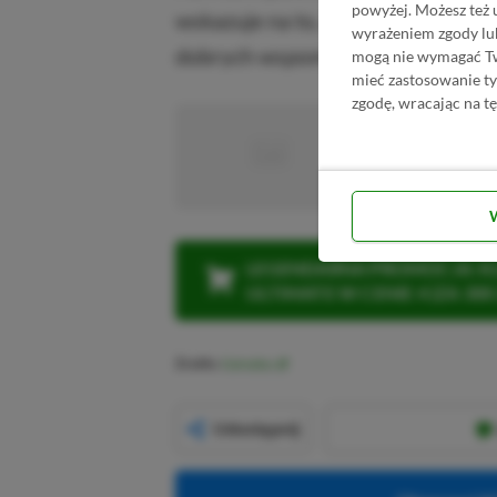
powyżej. Możesz też 
wskazuje na to, że będą mieli świ
wyrażeniem zgody lu
dobrych wspomnień.
mogą nie wymagać Two
mieć zastosowanie t
zgodę, wracając na tę
■
■■■■■
■■■■■■■■■■■
LEGENDARNA PROMOCJA: KLI
ULTIMATE W CENIE 4 (ZA 300 
Źródło:
Gematsu
Udostępnij