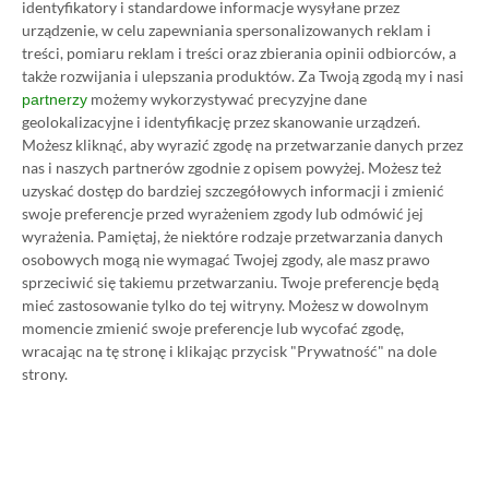
identyfikatory i standardowe informacje wysyłane przez
urządzenie, w celu zapewniania spersonalizowanych reklam i
NAJNOWSZE PROMOCJE
treści, pomiaru reklam i treści oraz zbierania opinii odbiorców, a
także rozwijania i ulepszania produktów.
Za Twoją zgodą my i nasi
Euro Truck Simulator 2 na Steama
możemy wykorzystywać precyzyjne dane
partnerzy
dostępne za 47,26 zł (ok. 30 zł taniej)
geolokalizacyjne i identyfikację przez skanowanie urządzeń.
Możesz kliknąć, aby wyrazić zgodę na przetwarzanie danych przez
nas i naszych partnerów zgodnie z opisem powyżej. Możesz też
God of War na Steama dostępne za 69,63
uzyskać dostęp do bardziej szczegółowych informacji i zmienić
zł! Przygody Kratosa dostępne aż 150 zł
swoje preferencje przed wyrażeniem zgody lub odmówić jej
taniej
wyrażenia.
Pamiętaj, że niektóre rodzaje przetwarzania danych
osobowych mogą nie wymagać Twojej zgody, ale masz prawo
Lords of the Fallen na Steam za 34,36 zł!
sprzeciwić się takiemu przetwarzaniu. Twoje preferencje będą
Polski soulslike przeceniony o 71%
mieć zastosowanie tylko do tej witryny. Możesz w dowolnym
momencie zmienić swoje preferencje lub wycofać zgodę,
wracając na tę stronę i klikając przycisk "Prywatność" na dole
Patapon 1+2 Replay na Steam za 50,50
strony.
zł! Rytmiczny klasyk z PSP w
odświeżonym wydaniu dostępny 61%
taniej
Watch Dogs 2 na PC dostępne za 28,75