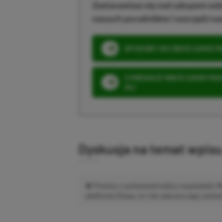
Zastanawiasz się nad zakupem subs
naszych poradników i oszczędź na
SPOSOBY NA XBOX GAME PAS
3 MIESIĄCE XBOX GAME PASS
ZŁ)
Dyskusja na temat wpis
Prosimy o zachowanie kultury wypowiedzi.
platformie Disqus, to i tak zalecamy jego założen