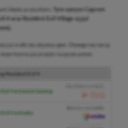
ić błędy przeszłości.
Tym samym Capcom
l 4 oraz Resident Evil Village są już
owej.
a już trafić do obydwu gier. Dlatego też teraz
 skąd można już przejść na język polski.
up Resident Evil 4
BRAK PROWIZJI ZA PŁATNOŚĆ
 Evil 4 w Instant Gaming
PRZEJDŹ DO SKLEPU
3%
TANIEJ Z KODEM
XGPPL
 Evil 4 w Eneba
SKOPIUJ
PRZEJDŹ DO SKLEPU