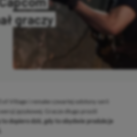
! Capcom
ał graczy
IOWANO
Evil Village i remake czwartej odsłony serii
 wersji językowej. Gracze długo prosili
 to dopiero dziś, gdy to obydwie produkcje
.