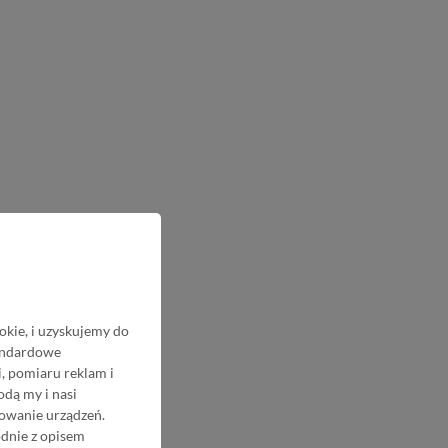
okie, i uzyskujemy do
tandardowe
, pomiaru reklam i
odą my i nasi
nowanie urządzeń.
odnie z opisem