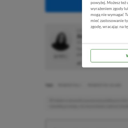
powyżej. Możesz też 
Obserwuj XG
wyrażeniem zgody lu
mogą nie wymagać Two
mieć zastosowanie t
zgodę, wracając na tę
O AUTORZE
Adrian Witczak
REDAKTOR DZIAŁÓW NEWSY & PROMOCJ
Fan gier strategicznych, akcji 
preferuje bardziej platformy "Zi
PROFIL
Liczba wpisów:
3358
(w red
TAGI:
RESIDENT EVIL 4
RESIDENT EVIL VILLAGE
Niektóre odnośniki w powyższej publikacji to linki 
niewielką prowizję, a Ty nie poniesiesz żadnych dod