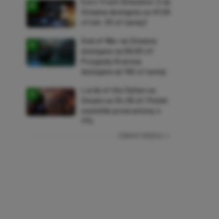
Euro Truck Simulator 2 na
Steama dostępne za 47,26
zł (ok. 30 zł taniej)
God of War na Steama
dostępne za 69,63 zł!
Przygody Kratosa
dostępne aż 150 zł taniej
Lords of the Fallen na
Steam za 34,36 zł! Polski
soulslike przeceniony o
71%
ZOBACZ WIĘCEJ