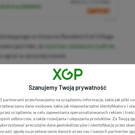
10%
TANIEJ Z KODEM
XGP6
t Evil 4 w GAMIVO
SKOPIUJ
R
E
K
L
A
M
A
ziałającego w chmurze Resident Evil Village
ywem jest fakt, że
tytuł ten niedawno trafił do
o ograć w ojczystej mowie.
KNIJ I KUP 20 MIESIĘCY XBOX GAME PASS
ZŁ)!
Szanujemy Twoją prywatność
 partnerami przechowujemy na urządzeniu informacje, takie jak pliki co
 przetwarzamy dane osobowe, takie jak niepowtarzalne identyfikatory i s
przez urządzenie, w celu zapewniania spersonalizowanych reklam i treści
 opinii odbiorców, a także rozwijania i ulepszania produktów.
Za Twoją zg
Dodaj komentarz
Zgłoś błąd
orzystywać precyzyjne dane geolokalizacyjne i identyfikację przez ska
wyrazić zgodę na przetwarzanie danych przez nas i naszych partnerów zg