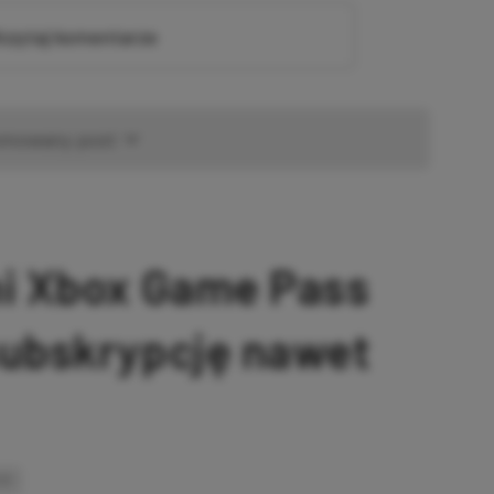
zytaj komentarze
omowany post
ni Xbox Game Pass
subskrypcję nawet
INK
SKOPIOWANO