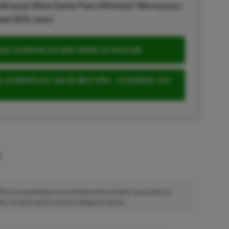
krypcji Xbox Game Pass Ultimate? Skorzystaj z
wet 80% ceny!
S ULTIMATE DO 80% TANIEJ (Z VPN-EM)
 ULTIMATE ZA 160 ZŁ (BEZ VPN – Z ZAMIAST 345
u
 Mimo że pozwalamy na komentowanie osobom bez konta na
ie, bo wpisy gości często trafiają do spamu.