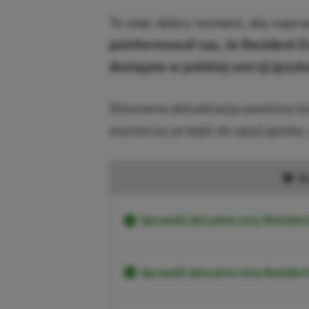
To więc dobry moment, aby napraw
poinformował nas, że Resident Evi
dostępne w polskiej wersji język
Stosowna aktualizacja powinna był
wystarczy przejść do opcji języka,
K
Sprawdź aktualne ceny Resident
Sprawdź aktualne ceny Resident