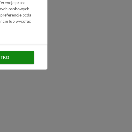
ferencje przed
danych osobowych
 preferencje będą
ncje lub wycofać
STKO