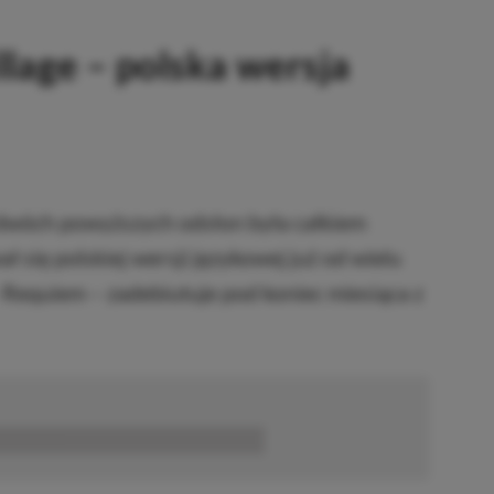
illage – polska wersja
 dwóch powyższych odsłon była całkiem
ł się polskiej wersji językowej już od wielu
– Requiem – zadebiutuje pod koniec miesiąca z
■■■■■■