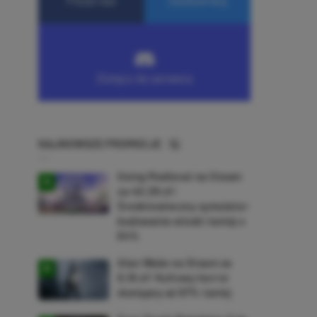
NAJNOWSZE PROMOCJE
Going Medieval na Steam
za 40,39 zł!
Średniowieczny symulator
budowania wioski taniej o
64%
Alan Wake na Steam za
9,16 zł! Kultowy horror
dostępny aż 87% taniej