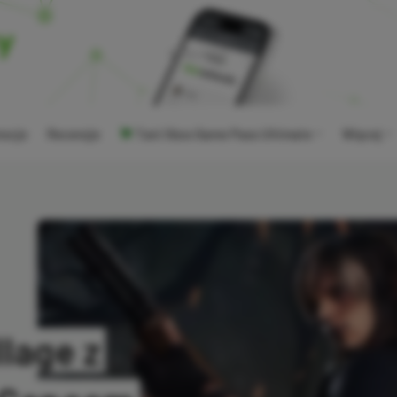
ocje
Recenzje
Tani Xbox Game Pass Ultimate
Więcej
llage z