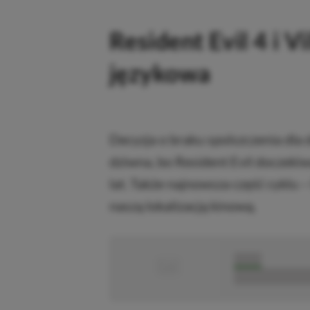
Resident Evil 4 i V
językowa
Decyzja o braku spolszczenia dla
dziwna, bo Resident Evil doczekiwa
lat. Także najnowsza część cyklu 
naszą lokalizacją kinową.
■
■■■■■
■■■■■■■■■■■