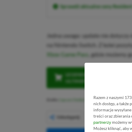
Sprawdź aktualne ceny Residen
Jedna uwaga: update nie dotyczy d
na Nintendo Switch. Z kolei pozyt
Xbox Game Pass
, gdzie możemy g
LEGENDARNA PROMOCJA: KLI
ULTIMATE W CENIE 4 (ZA 300 
Razem z naszymi 1733
Źródło:
Capcom (Twitter)
nich dostęp, a także
informacje wysyłane 
treści oraz zbierania
Udostępnij
możemy wyk
partnerzy
Możesz kliknąć, aby 