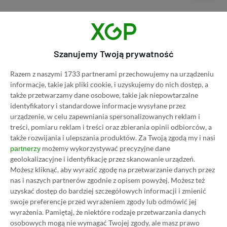
A Wy, który tryb preferujecie w grach? Dajcie znać
w komentarzach.
Szanujemy Twoją prywatność
LEGENDARNA PROMOCJA: KLIKNIJ I KUP 20
Razem z naszymi 1733 partnerami przechowujemy na urządzeniu
MIESIĘCY XBOX GAME PASS ULTIMATE W
informacje, takie jak pliki cookie, i uzyskujemy do nich dostęp, a
CENIE 4 (ZA 300 ZŁ)!
także przetwarzamy dane osobowe, takie jak niepowtarzalne
identyfikatory i standardowe informacje wysyłane przez
urządzenie, w celu zapewniania spersonalizowanych reklam i
Źródło:
PlayStation Blog
treści, pomiaru reklam i treści oraz zbierania opinii odbiorców, a
także rozwijania i ulepszania produktów.
Za Twoją zgodą my i nasi
możemy wykorzystywać precyzyjne dane
partnerzy
Udostępnij
Zgłoś błąd
geolokalizacyjne i identyfikację przez skanowanie urządzeń.
Możesz kliknąć, aby wyrazić zgodę na przetwarzanie danych przez
Dodaj komentarz
nas i naszych partnerów zgodnie z opisem powyżej. Możesz też
uzyskać dostęp do bardziej szczegółowych informacji i zmienić
Obserwuj XGP.pl w Google News
swoje preferencje przed wyrażeniem zgody lub odmówić jej
wyrażenia.
Pamiętaj, że niektóre rodzaje przetwarzania danych
osobowych mogą nie wymagać Twojej zgody, ale masz prawo