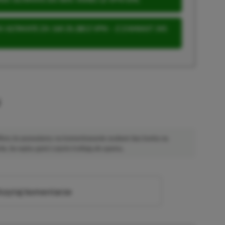
 ULTIMATE ZA 160 ZŁ (BEZ VPN – Z ZAMIAST 345
u
 Mimo że pozwalamy na komentowanie osobom bez konta na
ie, bo wpisy gości często trafiają do spamu.
zytaj komentarze