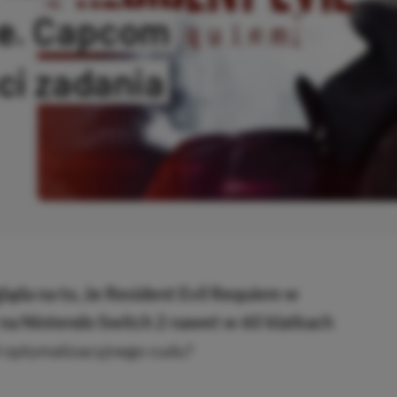
ze. Capcom
ci zadania
OPIOWANO
ąda na to, że Resident Evil Requiem w
 na Nintendo Switch 2 nawet w 60 klatkach
optymalizacyjnego cudu?