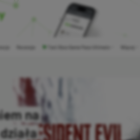
ocje
Recenzje
Tani Xbox Game Pass Ultimate
Więcej
uiem na
 działa