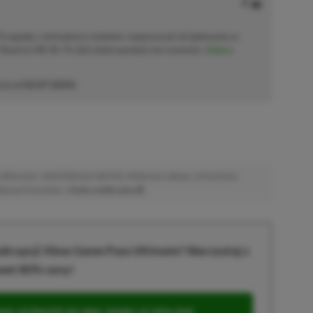
 Przygodę z wirtualnym światem rozpoczynał od lądowania w
Road to Hill 30. Po dziś dzień pamięta ten moment.
Zobacz
cji od
02.07.2024
)
afiliacyjne. Jeżeli klikniesz taki link i dokonasz zakupu, otrzymamy
atkowych kosztów. |
Etyka redakcyjna
krypcji Xbox Game Pass Ultimate? Skorzystaj z
wet 80% ceny!
S ULTIMATE DO 80% TANIEJ (Z VPN-EM)