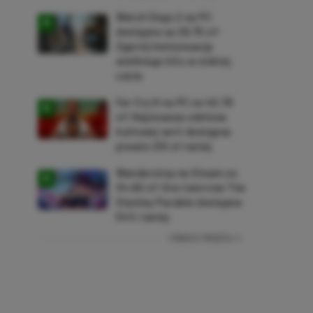
Watch Dogs 2 na PC
dostępne za 28,75 zł!
Zgarnij kontynuację
wielkiego hitu w niskiej
cenie
Far Cry 6 na PC za 40,78
zł! Najnowsza odsłona
kultowej serii dostępna
prawie 210 zł taniej
Wanderstop na Steam za
34,82 zł! Gra twórców The
Stanley Parable dostępna
54% taniej
ZOBACZ WIĘCEJ