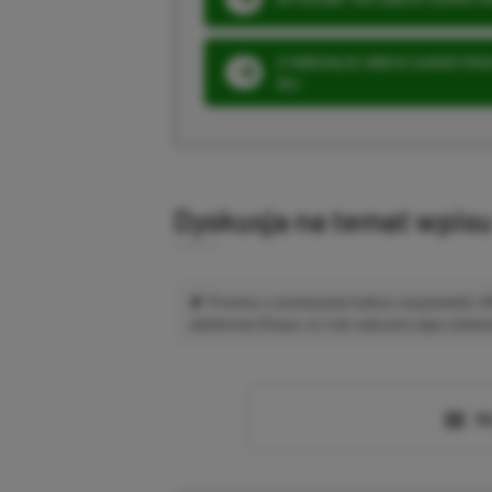
3 MIESIĄCE XBOX GAME PASS
ZŁ)
Dyskusja na temat wpis
Prosimy o zachowanie kultury wypowiedzi.
platformie Disqus, to i tak zalecamy jego założen
Wc