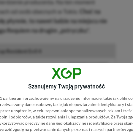
ierdzenie producenta. Na ten moment
mach od osób obecnych w Tokio.
Choć na
 płynnie, to nawet ludzie na miejscu nie
ga Requiem na drugim „pstryczku”.
up Resident Evil 4
BRAK PROWIZJI ZA PŁATNOŚĆ
 Evil 4 w Instant Gaming
PRZEJDŹ DO SKLEPU
Szanujemy Twoją prywatność
3%
TANIEJ Z KODEM
XGPPL
 Evil 4 w Eneba
SKOPIUJ
 partnerami przechowujemy na urządzeniu informacje, takie jak pliki co
PRZEJDŹ DO SKLEPU
 przetwarzamy dane osobowe, takie jak niepowtarzalne identyfikatory i s
10%
TANIEJ Z KODEM
XGP6
przez urządzenie, w celu zapewniania spersonalizowanych reklam i treści
t Evil 4 w GAMIVO
SKOPIUJ
 opinii odbiorców, a także rozwijania i ulepszania produktów.
Za Twoją zg
orzystywać precyzyjne dane geolokalizacyjne i identyfikację przez ska
R
E
K
L
A
M
A
wyrazić zgodę na przetwarzanie danych przez nas i naszych partnerów zg