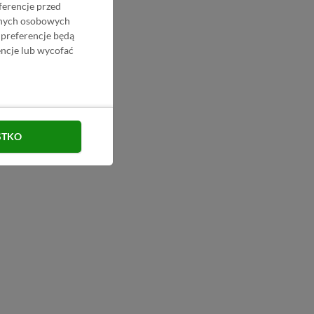
ferencje przed
danych osobowych
 preferencje będą
ncje lub wycofać
STKO