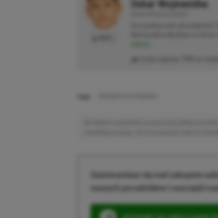
Oskar Wojewódka
REDAKTOR DZIAŁU NEWSY
Gra praktycznie od urodzenia.
Normandii w Brothers in Arms: 
PROFIL
więcej...
Liczba wpisów:
793
(w redak
TAGI:
RESIDENT EVIL REQUIEM
Niektóre odnośniki w powyższej publikacji to linki 
niewielką prowizję, a Ty nie poniesiesz żadnych dod
Zastanawiasz się nad zakupem subs
naszych poradników i oszczędź na
SPOSOBY NA XBOX GAME PAS