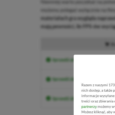
Niemniej warto poczekać na potw
możemy polegać wyłącznie na fil
materiałach gra wygląda naprawdę
mają pewności, ile FPS-ów wycią
K
Sprawdź aktualne ceny Resident
Sprawdź aktualne ceny Resident
Razem z naszymi 1731
nich dostęp, a także
informacje wysyłane 
Sprawdź aktualne ceny Residen
treści oraz zbierania
możemy wyk
partnerzy
Możesz kliknąć, aby 