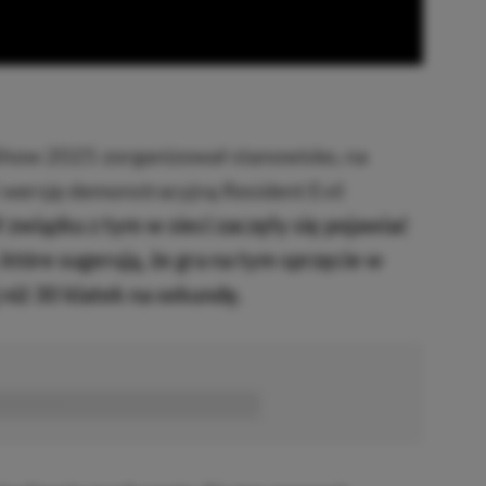
how 2025 zorganizował stanowisko, na
ersję demonstracyjną Resident Evil
związku z tym w sieci zaczęły się pojawiać
które sugerują, że gra na tym sprzęcie w
niż 30 klatek na sekundę.
■■■■■■