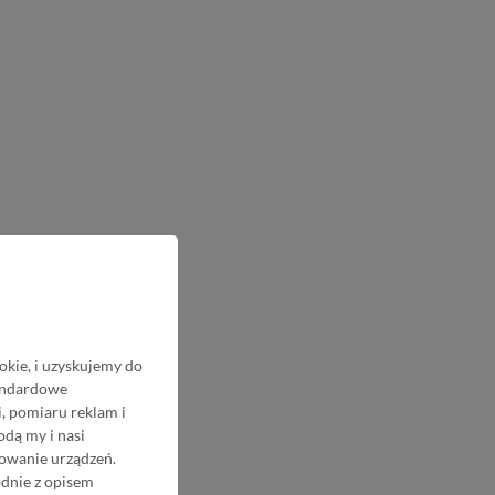
okie, i uzyskujemy do
tandardowe
, pomiaru reklam i
odą my i nasi
nowanie urządzeń.
odnie z opisem