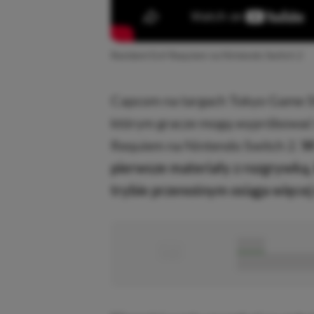
Resident Evil Requiem na Nintendo Switch 2
Capcom na targach Tokyo Game S
którym gracze mogą wypróbować w
Requiem na Nintendo Switch 2.
W 
pierwsze materiały z rozgrywką, 
trybie przenośnym osiąga więcej 
■
■■■■■
■■■■■■■■■■■