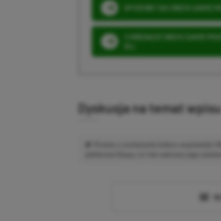
SPOSOBY NA XBOX GAME PAS
3 MIESIĄCE XBOX GAME PASS
ZŁ)
Dyskusja na temat wpis
Prosimy o zachowanie kultury wypowiedzi.
platformie Disqus, to i tak zalecamy jego założen
Wc