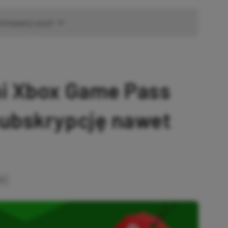
omowany post
ni Xbox Game Pass
subskrypcję nawet
INK
SKOPIOWANO