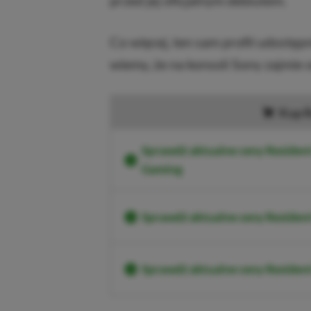
przed jej oficjalnym debiutem.
Co więcej, ten sam profil udostęp
wiemy, że na konsoli Sony zajmie
Kup R
Sprawdź aktualne ceny Resident
Gaming
Sprawdź aktualne ceny Residen
Sprawdź aktualne ceny Reside