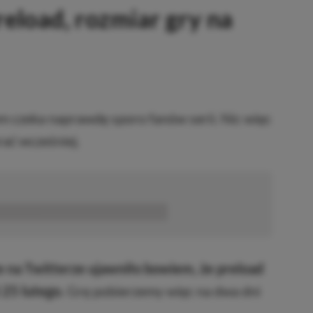
reload, rozmiar gry na
m czeka naprawdę sporo fanów serii. Nic więc
ać wcześniej.
■■■■■■
e na Twitterze ujawniło bowiem, że preload
ż 25 lutego.
Grę pobierzemy więc na dwa dni