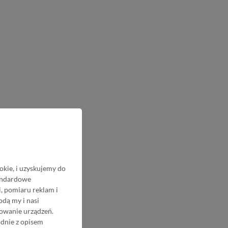
okie, i uzyskujemy do
tandardowe
, pomiaru reklam i
odą my i nasi
nowanie urządzeń.
odnie z opisem