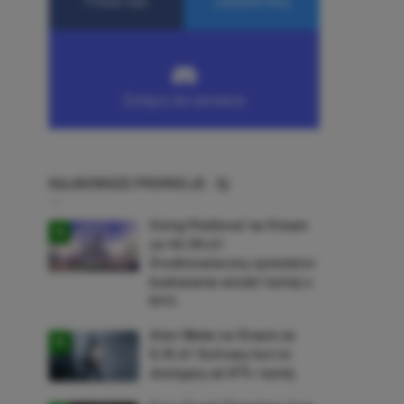
NAJNOWSZE PROMOCJE
Going Medieval na Steam
za 40,39 zł!
Średniowieczny symulator
budowania wioski taniej o
64%
Alan Wake na Steam za
9,16 zł! Kultowy horror
dostępny aż 87% taniej