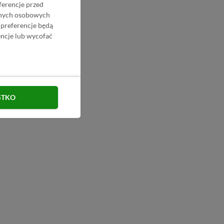
ferencje przed
danych osobowych
 preferencje będą
ncje lub wycofać
STKO