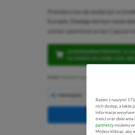
Premiera ma się wydarzyć w środk
Europie. Dlatego też być może do
zostać ujawnione przez Capcom w 
LEGENDARNA PROMOCJA: KLI
ULTIMATE W CENIE 4 (ZA 300 
Źródło:
PlayStation Game Size (Twitter)
,
Gamingbolt
Udostępnij
Razem z naszymi 1733
nich dostęp, a także
informacje wysyłane 
Obserwuj XG
treści oraz zbierania
możemy wyk
partnerzy
Możesz kliknąć, aby 