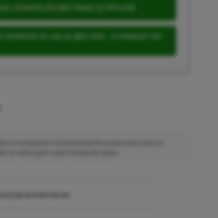
S ULTIMATE DO 80% TANIEJ (Z VPN-EM)
 ULTIMATE ZA 160 ZŁ (BEZ VPN – Z ZAMIAST 345
u
 Mimo że pozwalamy na komentowanie osobom bez konta na
ie, bo wpisy gości często trafiają do spamu.
zytaj komentarze