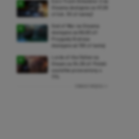
Euro Truck Simulator 2 na
Steama dostępne za 47,26
zł (ok. 30 zł taniej)
God of War na Steama
dostępne za 69,63 zł!
Przygody Kratosa
dostępne aż 150 zł taniej
Lords of the Fallen na
Steam za 34,36 zł! Polski
soulslike przeceniony o
71%
ZOBACZ WIĘCEJ