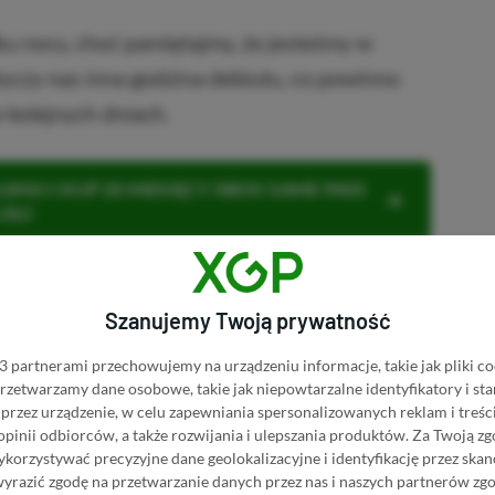
u nocy, choć pamiętajmy, że jesteśmy w
tyczy nas inna godzina debiutu, co powinno
kolejnych dniach.
KNIJ I KUP 20 MIESIĘCY XBOX GAME PASS
ZŁ)!
Szanujemy Twoją prywatność
Dodaj komentarz
Zgłoś błąd
 partnerami przechowujemy na urządzeniu informacje, takie jak pliki co
 przetwarzamy dane osobowe, takie jak niepowtarzalne identyfikatory i s
przez urządzenie, w celu zapewniania spersonalizowanych reklam i treści
P.pl w Google News
 opinii odbiorców, a także rozwijania i ulepszania produktów.
Za Twoją zg
orzystywać precyzyjne dane geolokalizacyjne i identyfikację przez ska
wyrazić zgodę na przetwarzanie danych przez nas i naszych partnerów zg