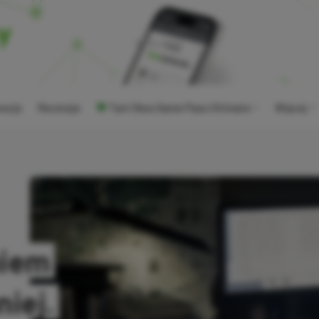
ocje
Recenzje
Tani Xbox Game Pass Ultimate
Więcej
uiem
iej.