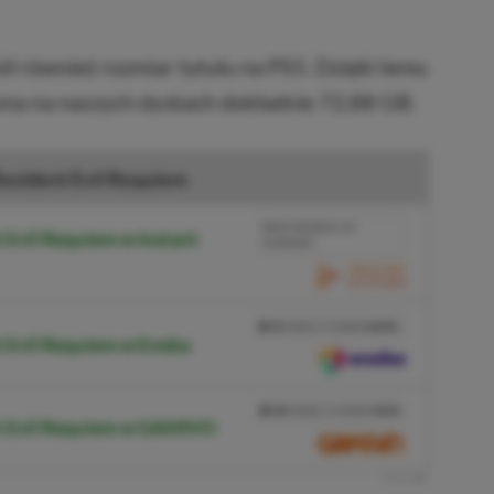
nił również rozmiar tytułu na PS5. Dzięki temu
 ona na naszych dyskach dokładnie 72,88 GB.
esident Evil Requiem
BRAK PROWIZJI ZA
 Evil Requiem w Instant
PŁATNOŚĆ
PRZEJDŹ DO SKLEPU
3%
TANIEJ Z KODEM
XGPPL
t Evil Requiem w Eneba
SKOPIUJ
PRZEJDŹ DO SKLEPU
10%
TANIEJ Z KODEM
XGP6
nt Evil Requiem w GAMIVO
SKOPIUJ
R
E
K
L
A
M
A