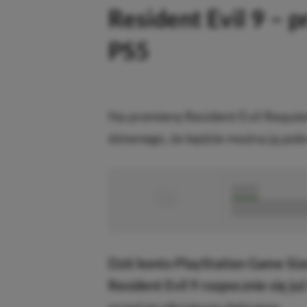
Resident Evil 9 – p
PS5
Na premierę Resident Evil Requie
dziwnego, że będzie można ją pobr
■
■■■■■
■■■■■■■■■■■
Dziś konto PlayStation Game Siz
Resident Evil 9 rozpocznie się ju