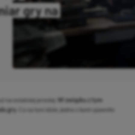
iar gry na
OWANO
ż na ostatniej prostej.
W związku z tym
du gry.
Co za tym idzie, jedno z kont ujawniło