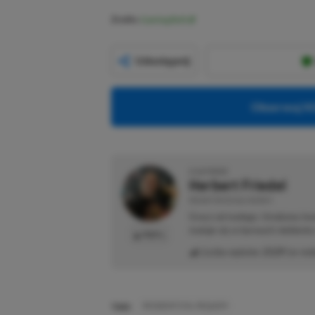
Źródło:
Gaming Bolt
Udostępnij
Obserwuj XG
O AUTORZE
Herbert Friedel
REDAKTOR DZIAŁU NEWSY
Gracz od małego. Urodzony kon
maluje się w barwach niebiesk
PROFIL
Liczba wpisów:
2129
(w red
TAGI:
RESIDENT EVIL REQUIEM