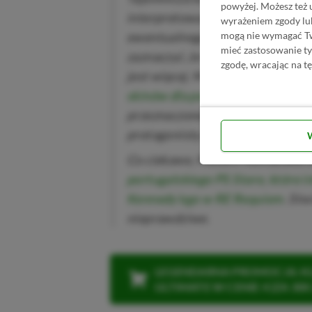
powyżej. Możesz też 
interpretowana, zatem pozostaje
wyrażeniem zgody lu
mogą nie wymagać Two
ewentualnego drugiego protagonis
mieć zastosowanie t
zaznaczyć, że wskazówek na tema
zgodę, wracając na tę
jest więcej. Między innymi warto
skinów dla postaci w edycji kolek
przeznaczone nie dla Grace Ashcr
protagonisty.
Co ciekawe, Masato Kumazawa o
portugalskiego PS Store, które i
Kennedy’ego w RE Requiem
. Stw
nieprawdziwe.
LEGENDARNA PROMOCJA: KLI
ULTIMATE W CENIE 4 (ZA 300 