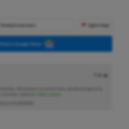
Dodaj komentarz
Zgłoś błąd
P.pl w Google News
solowiec. Wychowany na sprzęcie Sony, ale obecnie jego życie
o–czerwono–zielonych.
Zobacz więcej...
akcji od
11.12.2023
)