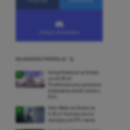
NAJNOWSZE PROMOCJE
Going Medieval na Steam
za 40,39 zł!
Średniowieczny symulator
budowania wioski taniej o
64%
Alan Wake na Steam za
9,16 zł! Kultowy horror
dostępny aż 87% taniej