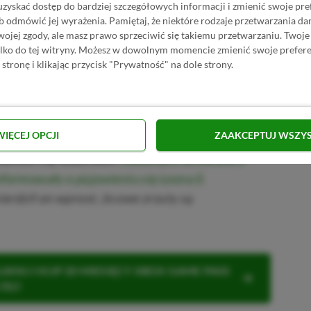
uzyskać dostęp do bardziej szczegółowych informacji i zmienić swoje pre
 po prostu czekać na konkrety w sprawie
b odmówić jej wyrażenia.
Pamiętaj, że niektóre rodzaje przetwarzania 
jej zgody, ale masz prawo sprzeciwić się takiemu przetwarzaniu. Twoje
ty, który pojawi się w grze. Warto też
ylko do tej witryny. Możesz w dowolnym momencie zmienić swoje prefere
t pojawianie się drugiej grywalnej postaci
 stronę i klikając przycisk "Prywatność" na dole strony.
 tutaj przytoczyć
ukrycie dodatkowych
cjonerskiej
, co pozwala sądzić, że będą one
oft, lecz dla tajemniczego drugiego
WIĘCEJ OPCJI
ZAAKCEPTUJ WSZY
dniósł się także dom
rzekomych screenów z
nformowały o pojawieniu się Leona S.
ierdził on wprost, że owe zrzuty są
KNIJ I KUP 20 MIESIĘCY XBOX GAME PASS
ZŁ)!