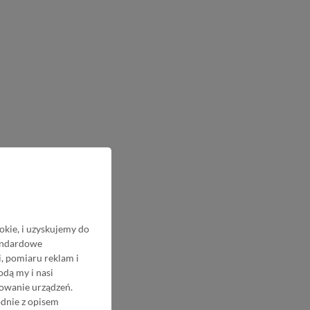
okie, i uzyskujemy do
tandardowe
, pomiaru reklam i
odą my i nasi
nowanie urządzeń.
odnie z opisem