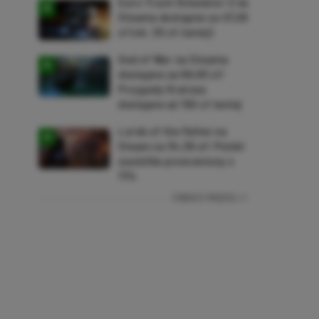
Euro Truck Simulator 2 na
Steama dostępne za 47,26
zł (ok. 30 zł taniej)
God of War na Steama
dostępne za 69,63 zł!
Przygody Kratosa
dostępne aż 150 zł taniej
Lords of the Fallen na
Steam za 34,36 zł! Polski
soulslike przeceniony o
71%
ZOBACZ WIĘCEJ