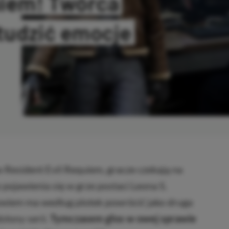
uiem! Twórca
studzić emocje
PIOWANO
esident Evil Requiem, gracze czekają na
 pojawienia się w grze postaci Leona S.
wiem ma według plotek powrócić jako druga
słony serii.
Tymczasem głos w owej sprawie