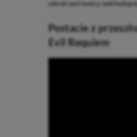
zabrali sami twórcy nadchodzące
Postacie z przeszł
Evil Requiem