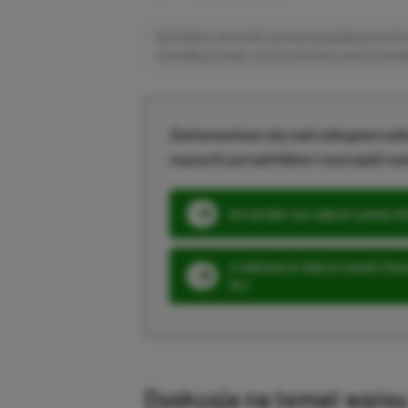
Niektóre odnośniki w powyższej publikacji to linki 
niewielką prowizję, a Ty nie poniesiesz żadnych dod
Zastanawiasz się nad zakupem subs
naszych poradników i oszczędź na
SPOSOBY NA XBOX GAME PAS
3 MIESIĄCE XBOX GAME PASS
ZŁ)
Dyskusja na temat wpis