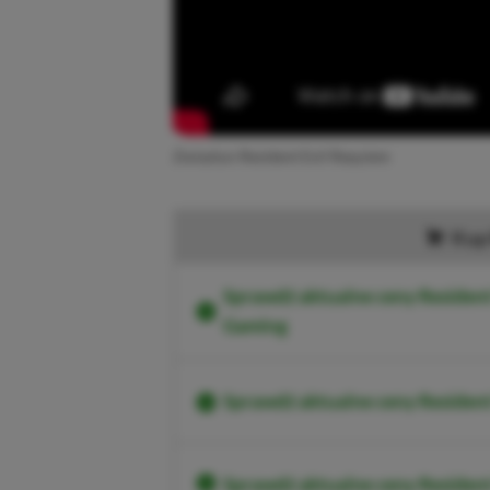
Zwiastun Resident Evil Requiem
Kup 
Sprawdź aktualne ceny Resident 
Gaming
Sprawdź aktualne ceny Resident
Sprawdź aktualne ceny Residen