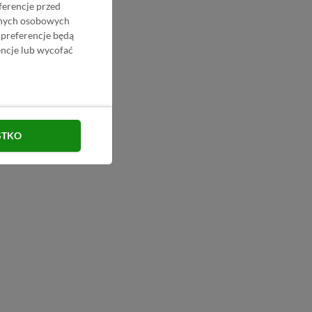
ferencje przed
danych osobowych
 preferencje będą
ncje lub wycofać
STKO