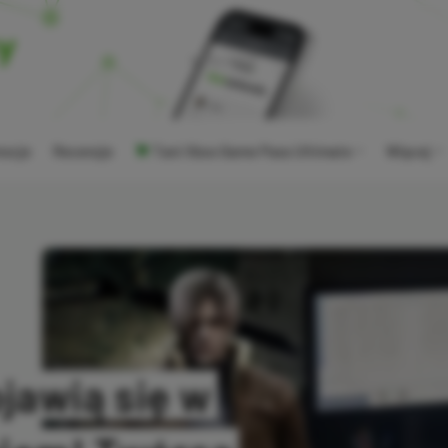
ocje
Recenzje
Tani Xbox Game Pass Ultimate
Więcej
jawią się w