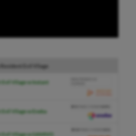
Resident Evil Vilage
BRAK PROWIZJI ZA
Evil Vilage w Instant
PŁATNOŚĆ
PRZEJDŹ DO SKLEPU
3%
TANIEJ Z KODEM
XGPPL
 Evil Vilage w Eneba
SKOPIUJ
PRZEJDŹ DO SKLEPU
10%
TANIEJ Z KODEM
XGP6
t Evil Vilage w GAMIVO
SKOPIUJ