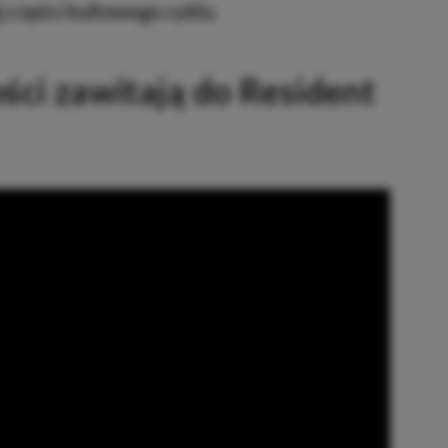
j części kultowego cyklu.
ości zawitają do Resident