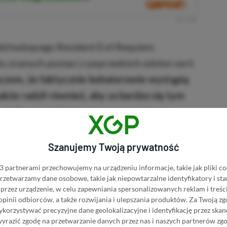
R
E
K
L
A
M
A
chodzącego Resident Evil Requiem
u znanych postaci z poprzednich odsłon serii
aczom, że faktycznie bohaterowie wystąpią
akże radził również, aby za bardzo się tym
 ciężko powiedzieć w tym momencie, czy
pojawi się w grze, czy twórca po prostu
Szanujemy Twoją prywatność
 partnerami przechowujemy na urządzeniu informacje, takie jak pliki co
le mogę powiedzieć tylko tyle, że w grze
 przetwarzamy dane osobowe, takie jak niepowtarzalne identyfikatory i s
przez urządzenie, w celu zapewniania spersonalizowanych reklam i treści
rały udział w incydencie w Raccoon City.
 opinii odbiorców, a także rozwijania i ulepszania produktów.
Za Twoją zg
orzystywać precyzyjne dane geolokalizacyjne i identyfikację przez ska
ident Evil Requiem
wyrazić zgodę na przetwarzanie danych przez nas i naszych partnerów zg
ta RE Requiem może być różnie