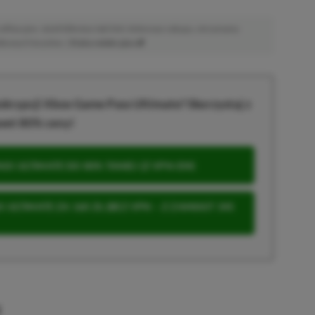
afiliacyjne. Jeżeli klikniesz taki link i dokonasz zakupu, otrzymamy
atkowych kosztów. |
Etyka redakcyjna
krypcji Xbox Game Pass Ultimate? Skorzystaj z
wet 80% ceny!
S ULTIMATE DO 80% TANIEJ (Z VPN-EM)
 ULTIMATE ZA 160 ZŁ (BEZ VPN – Z ZAMIAST 345
u