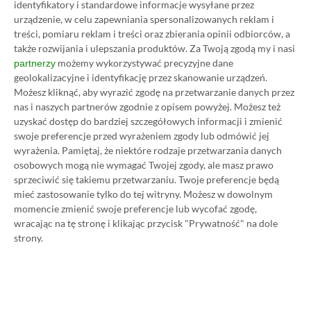
identyfikatory i standardowe informacje wysyłane przez
urządzenie, w celu zapewniania spersonalizowanych reklam i
Strona główna
»
Promocje
treści, pomiaru reklam i treści oraz zbierania opinii odbiorców, a
Poradnik na tani Xbox Game
także rozwijania i ulepszania produktów.
Za Twoją zgodą my i nasi
możemy wykorzystywać precyzyjne dane
partnerzy
Pass Ultimate. Kup
geolokalizacyjne i identyfikację przez skanowanie urządzeń.
Możesz kliknąć, aby wyrazić zgodę na przetwarzanie danych przez
subskrypcję nawet 80%
nas i naszych partnerów zgodnie z opisem powyżej. Możesz też
uzyskać dostęp do bardziej szczegółowych informacji i zmienić
taniej!
swoje preferencje przed wyrażeniem zgody lub odmówić jej
wyrażenia.
Pamiętaj, że niektóre rodzaje przetwarzania danych
osobowych mogą nie wymagać Twojej zgody, ale masz prawo
Author
Kacper Kościański
SKOPIUJ LINK
SKOPIOWANO
Ost. aktualizacja:
26.06, 11:03
sprzeciwić się takiemu przetwarzaniu. Twoje preferencje będą
mieć zastosowanie tylko do tej witryny. Możesz w dowolnym
momencie zmienić swoje preferencje lub wycofać zgodę,
wracając na tę stronę i klikając przycisk "Prywatność" na dole
strony.