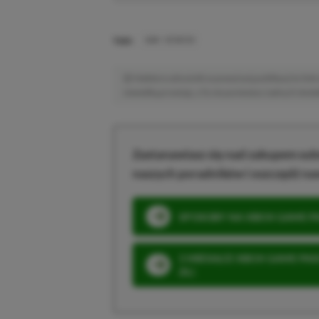
TAGI:
SAW: GENESIS
Niektóre odnośniki w powyższej publikacji to linki 
niewielką prowizję, a Ty nie poniesiesz żadnych dod
Zastanawiasz się nad zakupem subs
naszych poradników i oszczędź na
SPOSOBY NA XBOX GAME PAS
3 MIESIĄCE XBOX GAME PASS
ZŁ)