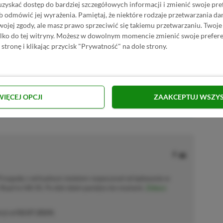
uzyskać dostęp do bardziej szczegółowych informacji i zmienić swoje pre
ZŁ)!
b odmówić jej wyrażenia.
Pamiętaj, że niektóre rodzaje przetwarzania 
jej zgody, ale masz prawo sprzeciwić się takiemu przetwarzaniu. Twoje
ylko do tej witryny. Możesz w dowolnym momencie zmienić swoje prefere
 stronę i klikając przycisk "Prywatność" na dole strony.
Dodaj komentarz
Zgłoś błąd
WIĘCEJ OPCJI
ZAAKCEPTUJ WSZY
P.pl w Google News
 Przygodę z wirtualnym światem rozpoczynał od lądowania w
Road to Hill 30. Po dziś dzień pamięta ten moment.
Zobacz
cji od
02.07.2024
)