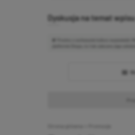
Dyskusja na temat wpis
Prosimy o zachowanie kultury wypowiedzi.
platformie Disqus, to i tak zalecamy jego założen
Wc
Pr
Strona główna
»
Promocje