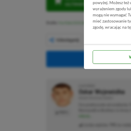
powyżej. Możesz też 
ULTIMATE W CENIE 4 (ZA 300 
wyrażeniem zgody lu
mogą nie wymagać Two
mieć zastosowanie t
Źródło:
YouTube (IGN)
zgodę, wracając na tę
Udostępnij
Obserwuj XG
O AUTORZE
Oskar Wojewódka
REDAKTOR DZIAŁU NEWSY
Gra praktycznie od urodzenia.
Normandii w Brothers in Arms: 
PROFIL
więcej...
Liczba wpisów:
795
(w redak