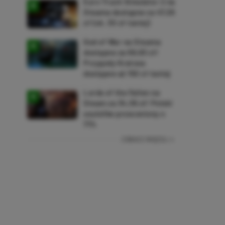
Euro Truck Simulator 2 na
Steama dostępne za 47,26
zł (ok. 30 zł taniej)
God of War na Steama
dostępne za 69,63 zł!
Przygody Kratosa
dostępne aż 150 zł taniej
Lords of the Fallen na
Steam za 34,36 zł! Polski
soulslike przeceniony o
71%
ZOBACZ WIĘCEJ