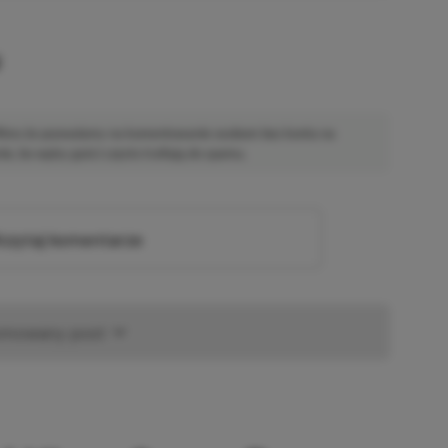
u
 Mimo że pozwalamy na komentowanie osobom bez konta na
ie, bo wpisy gości często trafiają do spamu.
zytaj komentarze
omowany post