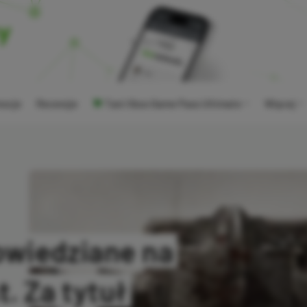
ocje
Recenzje
Tani Xbox Game Pass Ultimate
Więcej
owiedziane na
 Za tytuł