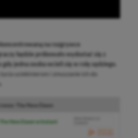
skoncentrowaną na rozgrywce
graczy będzie próbowało wydostać się z
gdy jedna osoba wcieli się w rolę sędziego.
życia uciekinierom i zmuszanie ich do
.
ronos: The New Dawn
BRAK PROWIZJI ZA
 The New Dawn w Instant
PŁATNOŚĆ