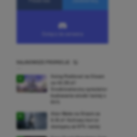
NAJNOWSZE PROMOCJE
Going Medieval na Steam
za 40,39 zł!
Średniowieczny symulator
budowania wioski taniej o
64%
Alan Wake na Steam za
9,16 zł! Kultowy horror
dostępny aż 87% taniej