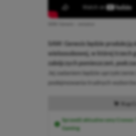
SAW: Genesis – zwiastun
SAW: Genesis będzie produkcją 
wieloosobowej, w której trzech 
zabójczych pomieszczeń, podczas 
Jej zadaniem będzie uprzykrzenie 
podejmowania trudnych wyborów
Kup C
Sprawdź aktualne ceny Cronos:
Gaming