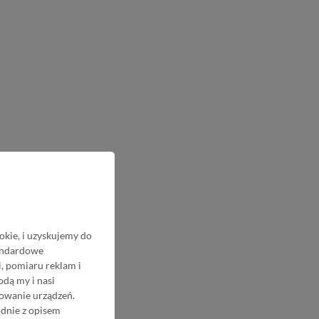
okie, i uzyskujemy do
tandardowe
, pomiaru reklam i
odą my i nasi
nowanie urządzeń.
odnie z opisem