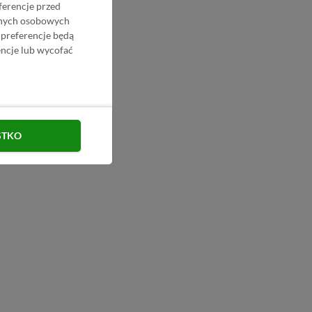
ferencje przed
danych osobowych
 preferencje będą
ncje lub wycofać
STKO