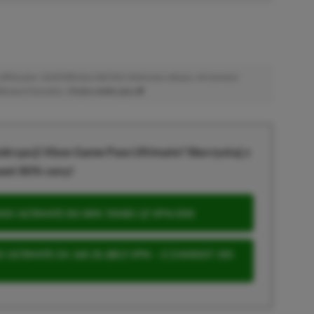
afiliacyjne. Jeżeli klikniesz taki link i dokonasz zakupu, otrzymamy
atkowych kosztów. |
Etyka redakcyjna
krypcji Xbox Game Pass Ultimate? Skorzystaj z
wet 80% ceny!
S ULTIMATE DO 80% TANIEJ (Z VPN-EM)
 ULTIMATE ZA 160 ZŁ (BEZ VPN – Z ZAMIAST 345