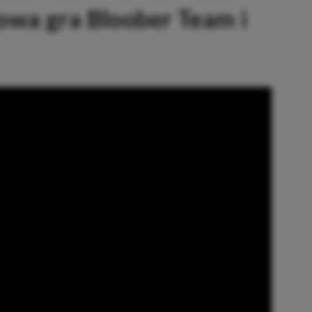
owa gra Bloober Team i