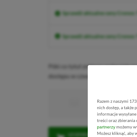
Sprawdź aktualne ceny Cronos
Sprawdź aktualne ceny Crono
Póki co tytuł zmierza wyłącznie 
dostępu w czwartym kwartale 20
■
■■■■■
Razem z naszymi 1733
■■■■■■■■■■■
nich dostęp, a także
informacje wysyłane 
treści oraz zbierania
możemy wyk
partnerzy
Możesz kliknąć, aby 
LEGENDARNA PROMOCJA: KLI