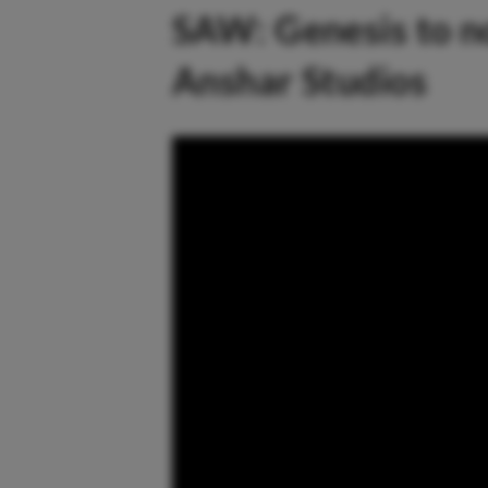
SAW: Genesis to n
Anshar Studios