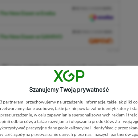
PRZEJDŹ DO SKLEPU
3%
TANIEJ Z KODEM
XGPPL
: The New Dawn w Eneba
SKOPIUJ
PRZEJDŹ DO SKLEPU
10%
TANIEJ Z KODEM
XGP6
s: The New Dawn w GAMIVO
SKOPIUJ
R
E
K
L
A
M
A
na PC i ma zadebiutować w ramach wczesnego
26 roku.
Szanujemy Twoją prywatność
 partnerami przechowujemy na urządzeniu informacje, takie jak pliki co
■■■■■■
 przetwarzamy dane osobowe, takie jak niepowtarzalne identyfikatory i s
przez urządzenie, w celu zapewniania spersonalizowanych reklam i treści
 opinii odbiorców, a także rozwijania i ulepszania produktów.
Za Twoją zg
orzystywać precyzyjne dane geolokalizacyjne i identyfikację przez ska
wyrazić zgodę na przetwarzanie danych przez nas i naszych partnerów zg
KNIJ I KUP 20 MIESIĘCY XBOX GAME PASS