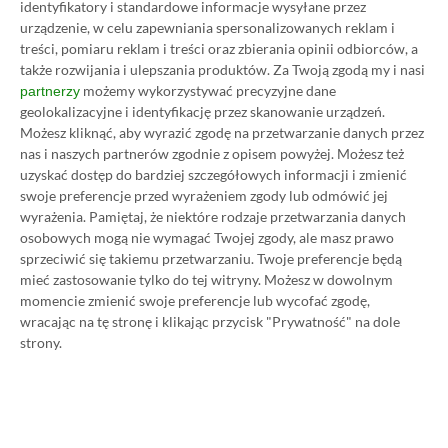
identyfikatory i standardowe informacje wysyłane przez
ZOBACZ WIĘCEJ
urządzenie, w celu zapewniania spersonalizowanych reklam i
treści, pomiaru reklam i treści oraz zbierania opinii odbiorców, a
także rozwijania i ulepszania produktów.
Za Twoją zgodą my i nasi
Dyskusja na temat wpisu
możemy wykorzystywać precyzyjne dane
partnerzy
geolokalizacyjne i identyfikację przez skanowanie urządzeń.
Możesz kliknąć, aby wyrazić zgodę na przetwarzanie danych przez
nas i naszych partnerów zgodnie z opisem powyżej. Możesz też
Prosimy o zachowanie kultury wypowiedzi. Mimo że
uzyskać dostęp do bardziej szczegółowych informacji i zmienić
pozwalamy na komentowanie osobom bez konta na
swoje preferencje przed wyrażeniem zgody lub odmówić jej
platformie Disqus, to i tak zalecamy jego założenie, bo
wyrażenia.
Pamiętaj, że niektóre rodzaje przetwarzania danych
wpisy gości często trafiają do spamu.
osobowych mogą nie wymagać Twojej zgody, ale masz prawo
sprzeciwić się takiemu przetwarzaniu. Twoje preferencje będą
mieć zastosowanie tylko do tej witryny. Możesz w dowolnym
momencie zmienić swoje preferencje lub wycofać zgodę,
Wczytaj komentarze
wracając na tę stronę i klikając przycisk "Prywatność" na dole
strony.
Promowany post