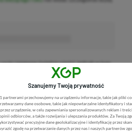
■■■■■■
, są to zapewne świetne wieści, jednak w tym
y szkopuł — cena gry na PC.
Okazuje się, że
e odświeżenie swojego kultowego klasyka i
Szanujemy Twoją prywatność
 zapłacić dokładnie 324,99 zł
. Mowa więc o
 partnerami przechowujemy na urządzeniu informacje, takie jak pliki co
wego, co samo w sobie jest wyjątkowo
 przetwarzamy dane osobowe, takie jak niepowtarzalne identyfikatory i s
przez urządzenie, w celu zapewniania spersonalizowanych reklam i treści
 opinii odbiorców, a także rozwijania i ulepszania produktów.
Za Twoją zg
orzystywać precyzyjne dane geolokalizacyjne i identyfikację przez ska
wyrazić zgodę na przetwarzanie danych przez nas i naszych partnerów zg