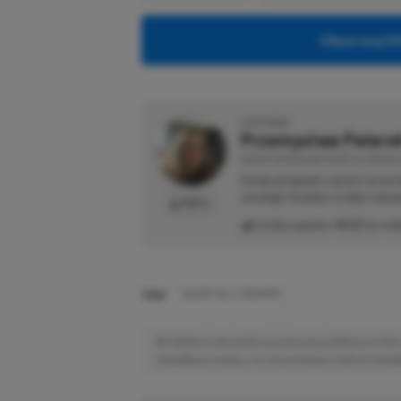
Obserwuj XG
O AUTORZE
Przemysław Patere
REDAKTOR DZIAŁÓW NEWSY & PROMOCJ
Swoją przygodę z grami zaczyn
strategii. Średnio co kilka mie
PROFIL
Liczba wpisów:
4533
(w red
TAGI:
SILENT HILL 2 REAMKE
Niektóre odnośniki w powyższej publikacji to linki 
niewielką prowizję, a Ty nie poniesiesz żadnych dod