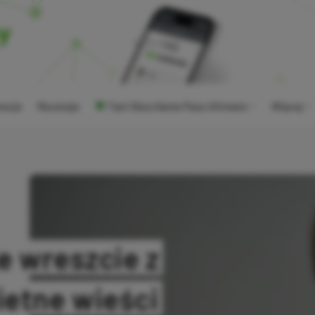
ocje
Recenzje
Tani Xbox Game Pass Ultimate
Więcej
ke wreszcie z
ietne wieści