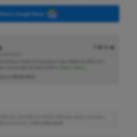
P.pl w Google News
k
E | RECENZENT
ał od Mario Tennis na Gameboya Color. Wielki fan RPG-ów i
sięcy musi przejść od nowa Gothica.
Zobacz więcej...
akcji od
08.08.2022
)
afiliacyjne. Jeżeli klikniesz taki link i dokonasz zakupu, otrzymamy
atkowych kosztów. |
Etyka redakcyjna