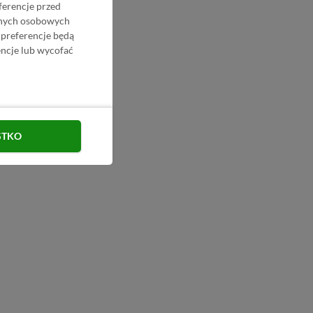
ferencje przed
danych osobowych
 preferencje będą
ncje lub wycofać
STKO