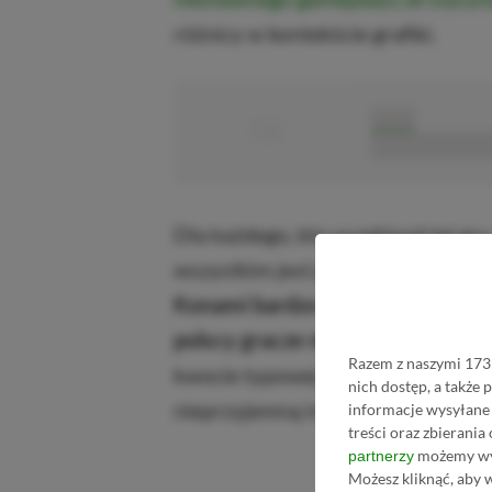
różnicy w kontekście grafiki.
■
■■■■■
■■■■■■■■■■■
Dla każdego, kto oczekiwał tej gry
wszystkim jest jednak bardzo duż
Konami bardzo wysoko ceni sobi
polscy gracze muszą za ten tytuł
Razem z naszymi 1731
kwocie typowej dla rynku konsolo
nich dostęp, a także
nieprzyjemną informacją.
informacje wysyłane 
treści oraz zbierania
możemy wyk
partnerzy
Możesz kliknąć, aby 