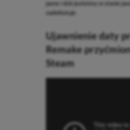
jasne i dziś jesteśmy w stanie ja
zadebiutuje
.
Ujawnienie daty pr
Remake przyćmion
Steam