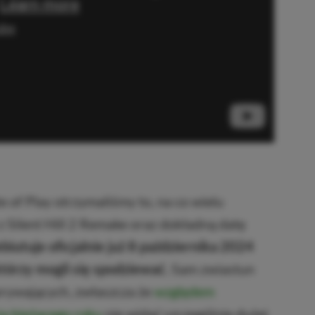
 of Play otrzymaliśmy to, na co wielu
 z Silent Hill 2 Remake oraz dokładną datę
ebiutuje oficjalnie już 8 października 2024
którzy mogli się spodziewać.
Sam zwiastun
porywających, zwłaszcza że
względem
a bieżącego roku
nie widać szczególnie dużej