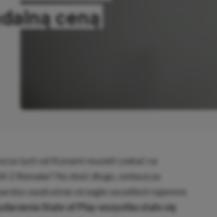
dalną ceną
SKOPIOWANO
aszcza tych od Konami musieli czekać na
ill 2 Remake? No dość długo, zwłaszcza
ardzo zazdrośnie strzegło wszelkich tajemnic
arzenia State of Play wszystko stało się