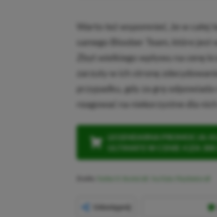
Warto też wspomnieć, że w całej te
samego Bloober Team, które jest 
Zbyt wielkiego wpływu na cenę kra
zarzuty w ich stronę zdecydowanie
przypadku, gdy za grę odpowiada 
reagować na niekorzystne dla nich
LEGENDARNA PROMOCJA: KLI
ULTIMATE W CENIE 4 (ZA 300 
Źródło:
Twitter/X: Bonkol
,
YouTube: PlayStation
Udostępnij