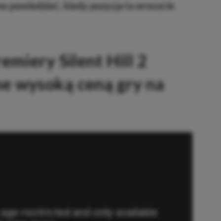
sno powiedzieć, kiedy pozycja ta wreszcie
emiery Silent Hill 2
e wysoką ceną gry na