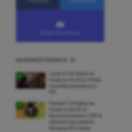
NAJNOWSZE PROMOCJE
Lords of the Fallen na
Steam za 34,36 zł! Polski
soulslike przeceniony o
71%
Patapon 1+2 Replay na
Steam za 50,50 zł!
Rytmiczny klasyk z PSP w
odświeżonym wydaniu
dostępny 61% taniej