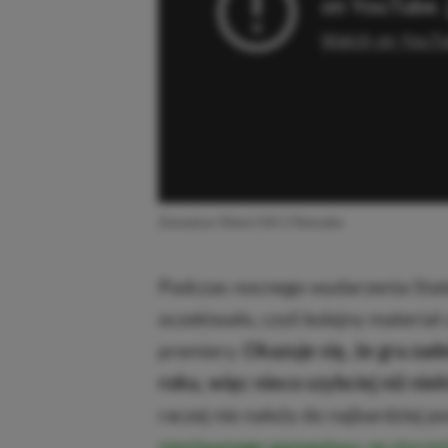
Zwiastun Silent Hill 2 Remake
Podczas nocnego wydarzenia State
oczekiwało, czyli kolejny materiał
premiery.
Okazuje się, że gra zad
roku, więc nieco szybciej niż nie
raczej nie należy do najbardziej 
niesławnego gameplayu ze styczni