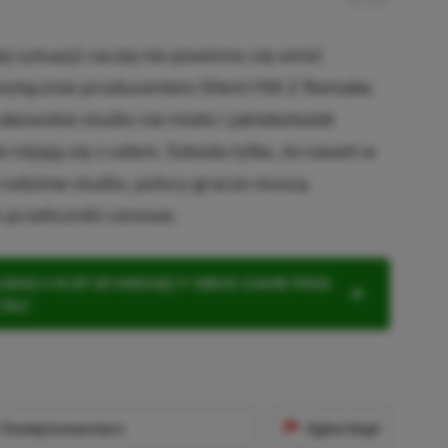
R
E
K
L
A
M
A
j sytuacji raczej nie powinno się winić
wyłącznie producentem Silent Hill 2 Remake.
kowskie studio nie miało i jakiekolwiek
 mijają się z celem. Szkoda tylko, że nawet w
rodzime studio, polscy gracze muszą
 przeliczniki cenowe.
KNIJ I KUP 20 MIESIĘCY XBOX GAME PASS
ZŁ)!
Dodaj komentarz
Zgłoś błąd