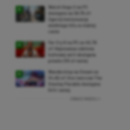
Watch Dogs 2 na PC
dostępne za 28,75 zł!
Zgarnij kontynuację
wielkiego hitu w niskiej
cenie
Far Cry 6 na PC za 40,78
zł! Najnowsza odsłona
kultowej serii dostępna
prawie 210 zł taniej
Wanderstop na Steam za
34,82 zł! Gra twórców The
Stanley Parable dostępna
54% taniej
ZOBACZ WIĘCEJ