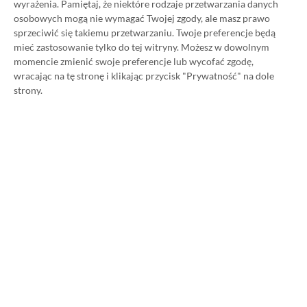
Poradnik na tani Xbox Game
wyrażenia.
Pamiętaj, że niektóre rodzaje przetwarzania danych
osobowych mogą nie wymagać Twojej zgody, ale masz prawo
Pass Ultimate. Kup
sprzeciwić się takiemu przetwarzaniu. Twoje preferencje będą
mieć zastosowanie tylko do tej witryny. Możesz w dowolnym
subskrypcję nawet 80%
momencie zmienić swoje preferencje lub wycofać zgodę,
wracając na tę stronę i klikając przycisk "Prywatność" na dole
taniej!
strony.
Author
Kacper Kościański
SKOPIUJ LINK
SKOPIOWANO
Ost. aktualizacja:
26.06, 11:03