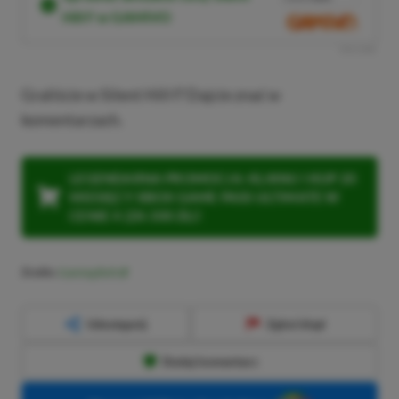
Hill F w GAMIVO
SKOPIUJ
R
E
K
L
A
M
A
Graliście w Silent Hill f? Dajcie znać w
komentarzach.
LEGENDARNA PROMOCJA: KLIKNIJ I KUP 20
MIESIĘCY XBOX GAME PASS ULTIMATE W
CENIE 4 (ZA 300 ZŁ)!
Źródło:
Gaming Bolt
Udostępnij
Zgłoś błąd
Dodaj komentarz