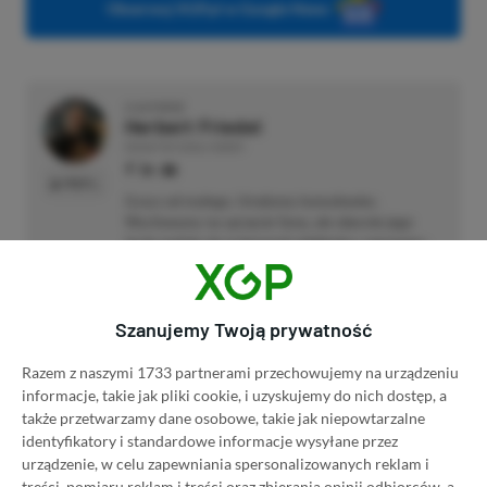
Obserwuj XGP.pl w Google News
O AUTORZE
Herbert Friedel
REDAKTOR DZIAŁU NEWSY
PROFIL
Gracz od małego. Urodzony konsolowiec.
Wychowany na sprzęcie Sony, ale obecnie jego
życie maluje się w barwach niebiesko–czerwono–
zielonych.
Zobacz więcej...
Liczba wpisów:
2129
(w redakcji od
11.12.2023
)
Szanujemy Twoją prywatność
Razem z naszymi 1733 partnerami przechowujemy na urządzeniu
informacje, takie jak pliki cookie, i uzyskujemy do nich dostęp, a
TAGI:
SILENT HILL F
także przetwarzamy dane osobowe, takie jak niepowtarzalne
identyfikatory i standardowe informacje wysyłane przez
Niektóre odnośniki w powyższej publikacji to linki afiliacyjne. Jeżeli
urządzenie, w celu zapewniania spersonalizowanych reklam i
klikniesz taki link i dokonasz zakupu, otrzymamy niewielką prowizję, a Ty nie
treści, pomiaru reklam i treści oraz zbierania opinii odbiorców, a