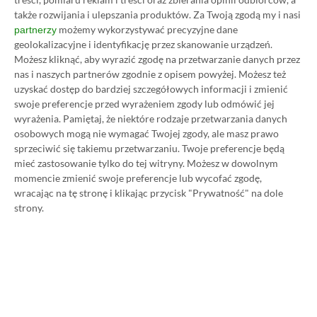
poniesiesz żadnych dodatkowych kosztów. |
Etyka redakcyjna
także rozwijania i ulepszania produktów.
Za Twoją zgodą my i nasi
możemy wykorzystywać precyzyjne dane
partnerzy
geolokalizacyjne i identyfikację przez skanowanie urządzeń.
Możesz kliknąć, aby wyrazić zgodę na przetwarzanie danych przez
Zastanawiasz się nad zakupem subskrypcji
nas i naszych partnerów zgodnie z opisem powyżej. Możesz też
Xbox Game Pass Ultimate? Skorzystaj z
uzyskać dostęp do bardziej szczegółowych informacji i zmienić
naszych poradników i oszczędź nawet 80%
swoje preferencje przed wyrażeniem zgody lub odmówić jej
wyrażenia.
Pamiętaj, że niektóre rodzaje przetwarzania danych
ceny!
osobowych mogą nie wymagać Twojej zgody, ale masz prawo
sprzeciwić się takiemu przetwarzaniu. Twoje preferencje będą
SPOSOBY NA XBOX GAME PASS ULTIMATE
mieć zastosowanie tylko do tej witryny. Możesz w dowolnym
DO 80% TANIEJ (Z VPN-EM)
momencie zmienić swoje preferencje lub wycofać zgodę,
wracając na tę stronę i klikając przycisk "Prywatność" na dole
strony.
3 MIESIĄCE XBOX GAME PASS ULTIMATE
ZA 160 ZŁ (BEZ VPN – Z ZAMIAST 345 ZŁ)
NAJNOWSZE PROMOCJE