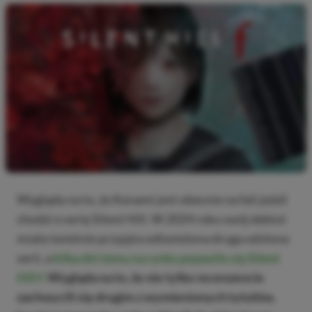
Wygląda na to, że Konami jest obecnie na fali jeżeli
chodzi o serię Silent Hill. W 2024 roku swój debiut
miała świetnie przyjęta odświeżona druga odsłona
serii, a
kilka dni temu na rynku pojawiło się Silent
Hill f.
Wygląda na to, że nie tylko recenzencie
zachwycili się drugim z wymienionych tytułów,