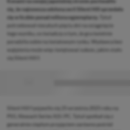
Konami na swojej japońskiej stronie pochwaliło
się, że najnowsza odsłona serii Silent Hill sprzedała
się w liczbie ponad miliona egzemplarzy.
Tytuł
potrzebował niecałych pięciu dni na osiągnięcie
tego wyniku, co świadczy o tym, że gra świetnie
poradziła sobie na światowym rynku. Wydawca bez
wątpienia może więc świętować sukces, jakim stało
się Silent Hill f.
■
■■■■■■■■■■■■■■■■■
Silent Hill f pojawiło się 25 września 2025 roku na
PS5, Xboxach Series X|S i PC. Tytuł spotkał się z
generalnie ciepłym przyjęciem zarówno pośród