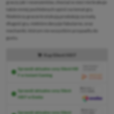
graczy jak i recenzentów, chociaż w sieci nie brakuje
także mniej pochlebnych opinii na temat gry.
Niektórzy gracze krytykują produkcję za małą
długość gry, niektóre decyzje fabularne, oraz
mechaniki, którym nie wszystkim przypadły do
gustu.
Kup Silent Hill F
BRAK PROWIZJI
Sprawdź aktualne ceny Silent Hill
ZA PŁATNOŚĆ
F w Instant Gaming
PRZEJDŹ DO SKLEPU
3%
TANIEJ Z
Sprawdź aktualne ceny Silent
KODEM
XGPPL
Hill F w Eneba
SKOPIUJ
PRZEJDŹ DO SKLEPU
10%
TANIEJ Z
Sprawdź aktualne ceny Silent
KODEM
XGP6