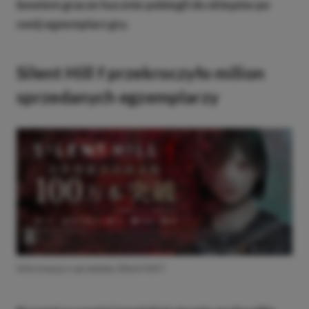
bowiem gracze hucznie pobiegli do sklepów po
swój egzemplarz gry.
Silent Hill f przekroczyło milion
sprzedanych egzemplarzy
Informacja o sprzedaży Silent Hill f