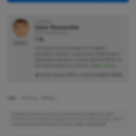
O AUTORZE
Oskar Wojewódka
REDAKTOR DZIAŁU NEWSY
PROFIL
Gra praktycznie od urodzenia. Przygodę z
wirtualnym światem rozpoczynał od lądowania w
Normandii w Brothers in Arms: Road to Hill 30. Po
dziś dzień pamięta ten moment.
Zobacz więcej...
Liczba wpisów:
793
(w redakcji od
02.07.2024
)
TAGI:
SILENT HILL: TOWNFALL
Niektóre odnośniki w powyższej publikacji to linki afiliacyjne. Jeżeli
klikniesz taki link i dokonasz zakupu, otrzymamy niewielką prowizję, a Ty nie
poniesiesz żadnych dodatkowych kosztów. |
Etyka redakcyjna