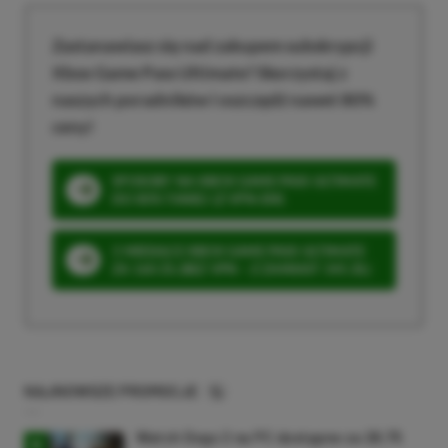
Zastanawiasz się nad zakupem subskrypcji
Xbox Game Pass Ultimate? Skorzystaj z
naszych poradników i oszczędź nawet 80%
ceny!
SPOSOBY NA XBOX GAME PASS ULTIMATE
DO 80% TANIEJ (Z VPN-EM)
3 MIESIĄCE XBOX GAME PASS ULTIMATE
ZA 160 ZŁ (BEZ VPN – Z ZAMIAST 345 ZŁ)
NAJNOWSZE PROMOCJE
Watch Dogs 2 na PC dostępne za 28,75