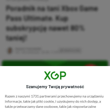
Poradnik na tani Xbox Game
Pass Ultimate. Kup
subskrypcję nawet 80%
taniej!
Author
Kacper Kościański
SKOPIUJ LINK
SKOPIOWANO
Ost. aktualizacja:
26.06, 11:03
Szanujemy Twoją prywatność
Razem z naszymi 1731 partnerami przechowujemy na urządzeniu
informacje, takie jak pliki cookie, i uzyskujemy do nich dostęp, a
także przetwarzamy dane osobowe, takie jak niepowtarzalne