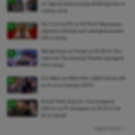
zł! Zgarnij kontynuację wielkiego hitu w
niskiej cenie
Far Cry 6 na PC za 40,78 zł! Najnowsza
odsłona kultowej serii dostępna prawie
210 zł taniej
Wanderstop na Steam za 34,82 zł! Gra
twórców The Stanley Parable dostępna
54% taniej
Evil West na XBOX One i XBOX Series X|S
za 21,44 zł (taniej o 92%)
Grand Theft Auto IV: The Complete
Edition na PC dostępne za 35,31 zł (ok.
50 zł taniej)
ZOBACZ WIĘCEJ