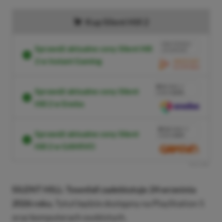
Kup Silent Hill 2
BRAK PROWIZJI
Sprawdź aktualne ceny Silent Hill
ZA PŁATNOŚĆ
2 w Instant Gaming
PRZEJDŹ DO SKLEPU
3%
TANIEJ Z
Sprawdź aktualne ceny Silent
KODEM
XGPPL
Hill 2 w Eneba
SKOPIUJ
PRZEJDŹ DO SKLEPU
10%
TANIEJ Z
Sprawdź aktualne ceny Silent
KODEM
XGP6
Hill 2 w GAMIVO
SKOPIUJ
R
E
K
L
A
M
A
SILENT HILL: Townfall zadebiutuje 24 września
2026 roku.
Tytuł będzie dostępny na PlayStation 5
oraz komputerach osobistych.