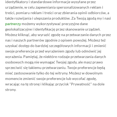
identyfikatory i standardowe informacje wysyłane przez
urządzenie, w celu zapewniania spersonalizowanych reklam i
treści, pomiaru reklam i treści oraz zbierania opinii odbiorców, a
także rozwijania i ulepszania produktów.
Za Twoją zgodą my i nasi
Koszt 1 miesiąca subskrypcji Xbox Game Pass
możemy wykorzystywać precyzyjne dane
partnerzy
Ultimate w oficjalnym sklepie Microsoftu to
geolokalizacyjne i identyfikację przez skanowanie urządzeń.
Możesz kliknąć, aby wyrazić zgodę na przetwarzanie danych przez
obecnie aż 115 zł – nie ma co ukrywać, że to bardzo
nas i naszych partnerów zgodnie z opisem powyżej. Możesz też
dużo. Jednak wcale nie musisz tyle płacić!
uzyskać dostęp do bardziej szczegółowych informacji i zmienić
swoje preferencje przed wyrażeniem zgody lub odmówić jej
wyrażenia.
Pamiętaj, że niektóre rodzaje przetwarzania danych
W tym poradniku, który właśnie czytasz,
osobowych mogą nie wymagać Twojej zgody, ale masz prawo
pokażemy Ci, jak kupować ten abonament nawet
sprzeciwić się takiemu przetwarzaniu. Twoje preferencje będą
80% taniej
– za ok. 24-25 zł / msc zamiast 115 zł /
mieć zastosowanie tylko do tej witryny. Możesz w dowolnym
momencie zmienić swoje preferencje lub wycofać zgodę,
msc. Przedstawione w nim sposoby są w 100%
wracając na tę stronę i klikając przycisk "Prywatność" na dole
legalne i bezpieczne – pierwszą wersję tego
strony.
poradnika opublikowaliśmy w 2021 roku i od tego
czasu skorzystały z niego już dziesiątki tysięcy osób.
Oczywiście nasz poradnik na tani Xbox Game Pass
Ultimate jest regularnie aktualizowany, dzięki