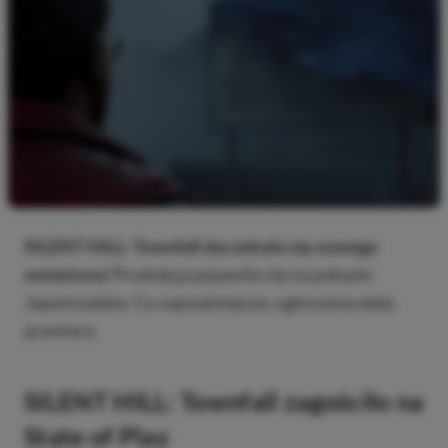
SILENT HILL: Townfall doczekało się nowego
zwiastuna!
Produkcja pojawiła się na pokazie
Japończyków. Co najważniejsze, ogłoszono datę
premiery.
SILENT HILL: Townfall zagościło na
State of Play