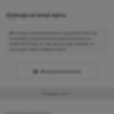
Dyskusja na temat wpisu
Prosimy o zachowanie kultury wypowiedzi. Mimo że
pozwalamy na komentowanie osobom bez konta na
platformie Disqus, to i tak zalecamy jego założenie, bo
wpisy gości często trafiają do spamu.
Wczytaj komentarze
Promowany post
Strona główna
»
Promocje