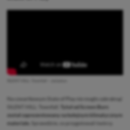
SILENT HILL: Townfall – zwiastun
Na czwartkowym State of Play nie mogło zabraknąć
SILENT HILL: Townfall.
Tytuł od Screen Burn
został zaprezentowany na kolejnym klimatycznym
materiale.
Sprawdźcie, co przygotowali twórcy.