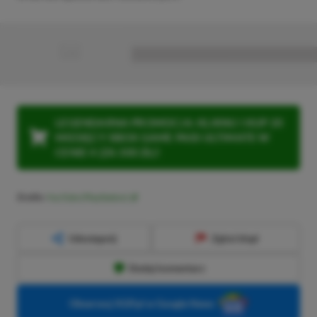
■
■■■■■■■■■■■■■■■■■
LEGENDARNA PROMOCJA: KLIKNIJ I KUP 20
MIESIĘCY XBOX GAME PASS ULTIMATE W
CENIE 4 (ZA 300 ZŁ)!
Źródło:
YouTube (PlayStation)
Udostępnij
Zgłoś błąd
Dodaj komentarz
Obserwuj XGP.pl w Google News