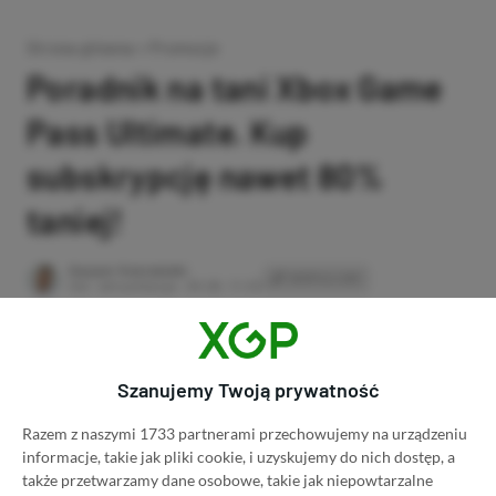
Strona główna
»
Promocje
Poradnik na tani Xbox Game
Pass Ultimate. Kup
subskrypcję nawet 80%
taniej!
Author
Kacper Kościański
SKOPIUJ LINK
SKOPIOWANO
Ost. aktualizacja:
26.06, 11:03
Szanujemy Twoją prywatność
Razem z naszymi 1733 partnerami przechowujemy na urządzeniu
informacje, takie jak pliki cookie, i uzyskujemy do nich dostęp, a
także przetwarzamy dane osobowe, takie jak niepowtarzalne