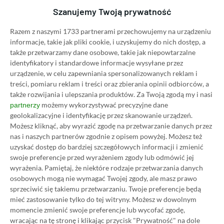
Szanujemy Twoją prywatność
Dodaj komentarz
Razem z naszymi 1733 partnerami przechowujemy na urządzeniu
Obserwuj XGP.pl w Google News
informacje, takie jak pliki cookie, i uzyskujemy do nich dostęp, a
także przetwarzamy dane osobowe, takie jak niepowtarzalne
identyfikatory i standardowe informacje wysyłane przez
urządzenie, w celu zapewniania spersonalizowanych reklam i
treści, pomiaru reklam i treści oraz zbierania opinii odbiorców, a
O AUTORZE
Marcel Goska
także rozwijania i ulepszania produktów.
Za Twoją zgodą my i nasi
możemy wykorzystywać precyzyjne dane
partnerzy
REDAKTOR DZIAŁU NEWSY & PROMOCJE
geolokalizacyjne i identyfikację przez skanowanie urządzeń.
PROFIL
Możesz kliknąć, aby wyrazić zgodę na przetwarzanie danych przez
Zaczął interesować się grami od momentu
nas i naszych partnerów zgodnie z opisem powyżej. Możesz też
otrzymania PSP na komunię. Nie faworyzuje
uzyskać dostęp do bardziej szczegółowych informacji i zmienić
żadnego gatunku gier, odpali wszystko, co wpadnie
swoje preferencje przed wyrażeniem zgody lub odmówić jej
mu w oko.
Zobacz więcej...
wyrażenia.
Pamiętaj, że niektóre rodzaje przetwarzania danych
Liczba wpisów:
1902
(w redakcji od
osobowych mogą nie wymagać Twojej zgody, ale masz prawo
14.08.2023
)
sprzeciwić się takiemu przetwarzaniu. Twoje preferencje będą
mieć zastosowanie tylko do tej witryny. Możesz w dowolnym
momencie zmienić swoje preferencje lub wycofać zgodę,
wracając na tę stronę i klikając przycisk "Prywatność" na dole
TAGI:
SLAY THE SPIRE 2