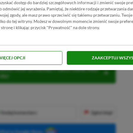
 premiery będą znacznie ostrożniejsze niż
uzyskać dostęp do bardziej szczegółowych informacji i zmienić swoje pre
b odmówić jej wyrażenia.
Pamiętaj, że niektóre rodzaje przetwarzania 
jej zgody, ale masz prawo sprzeciwić się takiemu przetwarzaniu. Twoje
ylko do tej witryny. Możesz w dowolnym momencie zmienić swoje prefere
 stronę i klikając przycisk "Prywatność" na dole strony.
■■■■■■
WIĘCEJ OPCJI
ZAAKCEPTUJ WSZY
KNIJ I KUP 20 MIESIĘCY XBOX GAME PASS
ZŁ)!
Dodaj komentarz
Zgłoś błąd
P.pl w Google News