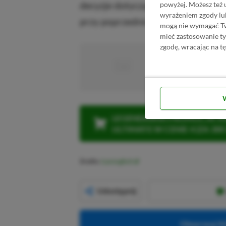
decyzje dotyczące ceny i momentu
powyżej. Możesz też 
wyrażeniem zgody lu
przy poprzednich generacjach.
mogą nie wymagać Two
mieć zastosowanie t
zgodę, wracając na tę
■
■■■■■
■■■■■■■■■■■
LEGENDARNA PROMOCJA: KLI
ULTIMATE W CENIE 4 (ZA 300 
Źródło:
GamingBolt
Udostępnij
Obserwuj XG