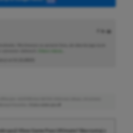
solowiec. Wychowany na sprzęcie Sony, ale obecnie jego życie
o–czerwono–zielonych.
Zobacz więcej...
akcji od
11.12.2023
)
afiliacyjne. Jeżeli klikniesz taki link i dokonasz zakupu, otrzymamy
atkowych kosztów. |
Etyka redakcyjna
krypcji Xbox Game Pass Ultimate? Skorzystaj z