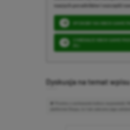
naszych poradników i oszczędź na
SPOSOBY NA XBOX GAME PAS
3 MIESIĄCE XBOX GAME PASS
ZŁ)
Dyskusja na temat wpis
Prosimy o zachowanie kultury wypowiedzi.
platformie Disqus, to i tak zalecamy jego założen