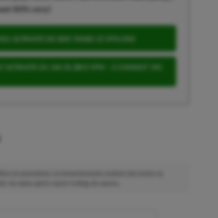
wet 80% ceny!
S ULTIMATE DO 80% TANIEJ (Z VPN-EM)
 ULTIMATE ZA 160 ZŁ (BEZ VPN – Z ZAMIAST 345
u
 Mimo że pozwalamy na komentowanie osobom bez konta na
ie, bo wpisy gości często trafiają do spamu.