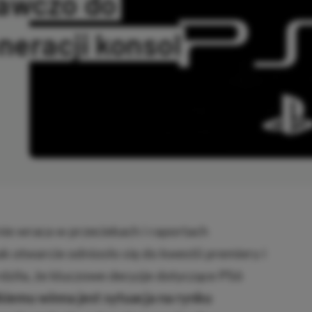
awczo do
neracji konsol
ANO
nie wraca w przeciekach i raportach
k otwarcie odniosło się do kwestii premiery i
dziła, że kluczowe decyzje dotyczące PS6
iemu winna jest sytuacja na rynku