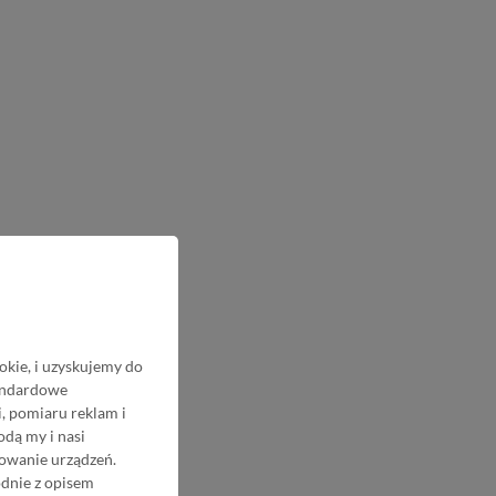
okie, i uzyskujemy do
tandardowe
, pomiaru reklam i
odą my i nasi
nowanie urządzeń.
odnie z opisem