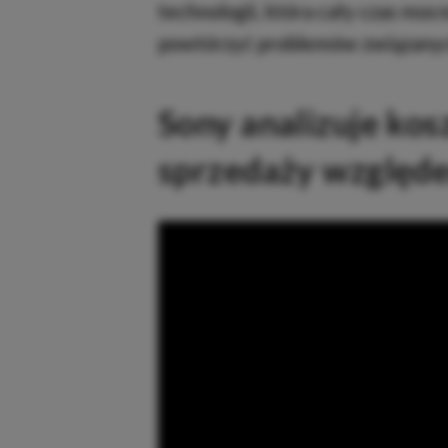
technologii, która cały czas mocn
powtórzyć problemów związanych 
Sony analizuje kos
sprzedaży względ