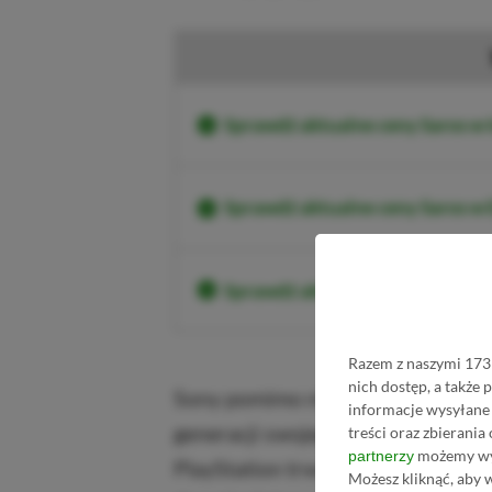
Sprawdź aktualne ceny Saros w 
Sprawdź aktualne ceny Saros w
Sprawdź aktualne ceny Saros 
Razem z naszymi 1731
nich dostęp, a także
Sony pomimo nietypowej sytuacji
informacje wysyłane 
generacji swojego flagowego sprz
treści oraz zbierania
możemy wyk
partnerzy
PlayStation trwają. Firma jednak 
Możesz kliknąć, aby 