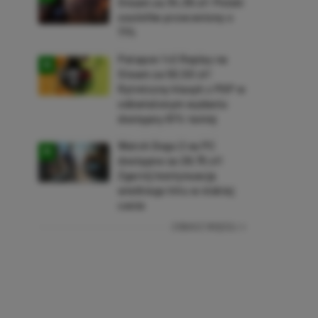
Steam za 34,36 zł! Polski
soulslike przeceniony o
71%
Patapon 1+2 Replay na
Steam za 50,50 zł!
Rytmiczny klasyk z PSP w
odświeżonym wydaniu
dostępny 61% taniej
Watch Dogs 2 na PC
dostępne za 28,75 zł!
Zgarnij kontynuację
wielkiego hitu w niskiej
cenie
ZOBACZ WIĘCEJ