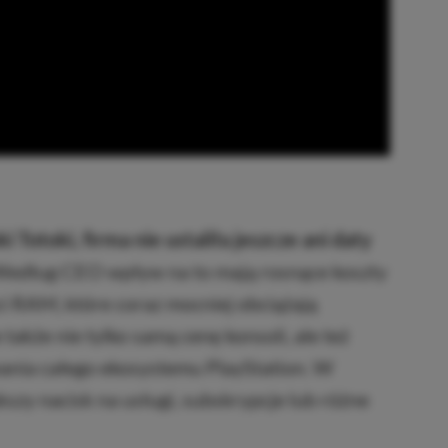
 Totoki, firma nie ustaliła jeszcze ani daty
edług CEO wpływ na to mają rosnące koszty
 RAM, które coraz mocniej obciążają
 także nie tylko samą cenę konsoli, ale też
wania całego ekosystemu PlayStation. W
kszy nacisk na usługi, subskrypcje lub różne