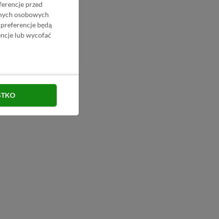
ferencje przed
danych osobowych
 preferencje będą
ncje lub wycofać
STKO