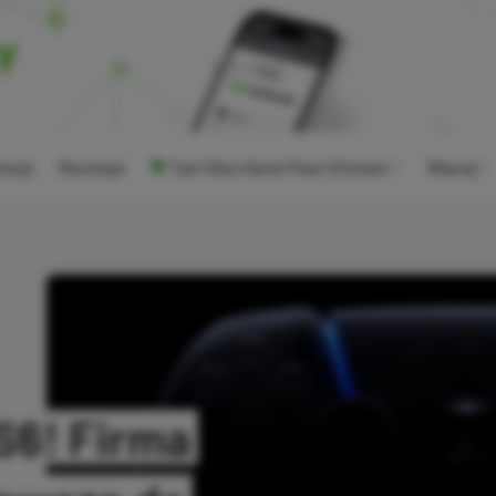
ocje
Recenzje
Tani Xbox Game Pass Ultimate
Więcej
PS6! Firma