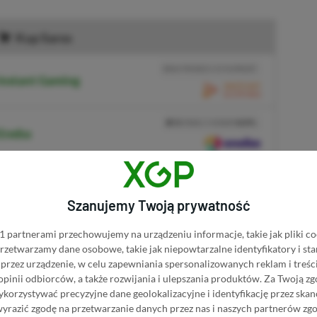
Kup Saros
BRAK PROWIZJI ZA PŁATNOŚĆ
Instant Gaming
PRZEJDŹ DO SKLEPU
3%
TANIEJ Z KODEM
XGPPL
 Eneba
SKOPIUJ
PRZEJDŹ DO SKLEPU
10%
TANIEJ Z KODEM
XGP6
w GAMIVO
SKOPIUJ
Szanujemy Twoją prywatność
R
E
K
L
A
M
A
 partnerami przechowujemy na urządzeniu informacje, takie jak pliki co
 przetwarzamy dane osobowe, takie jak niepowtarzalne identyfikatory i s
 rynkowej nadal inwestuje w rozwój nowej
przez urządzenie, w celu zapewniania spersonalizowanych reklam i treści
ętu, co potwierdza, że prace nad nowym
 opinii odbiorców, a także rozwijania i ulepszania produktów.
Za Twoją zg
orzystywać precyzyjne dane geolokalizacyjne i identyfikację przez ska
wyraźnie daje do zrozumienia, że tym razem
wyrazić zgodę na przetwarzanie danych przez nas i naszych partnerów zg