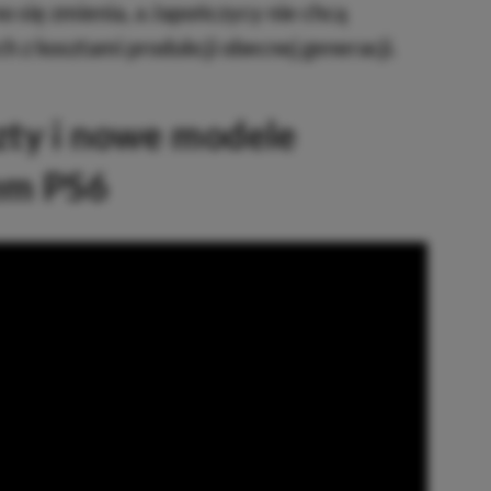
o się zmienia, a Japończycy nie chcą
z kosztami produkcji obecnej generacji.
zty i nowe modele
em PS6