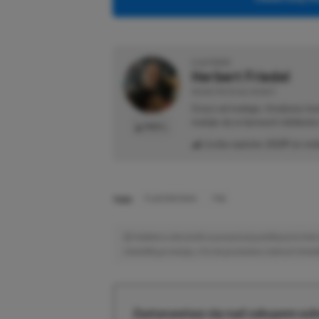
O AUTORZE
Herbert Friedel
REDAKTOR DZIAŁU NEWSY
Gracz od małego. Urodzony kon
maluje się w barwach niebiesk
PROFIL
Liczba wpisów:
2129
(w red
TAGI:
PLAYSTATION 6
PS6
Niektóre odnośniki w powyższej publikacji to linki 
niewielką prowizję, a Ty nie poniesiesz żadnych dod
Zastanawiasz się nad zakupem subs