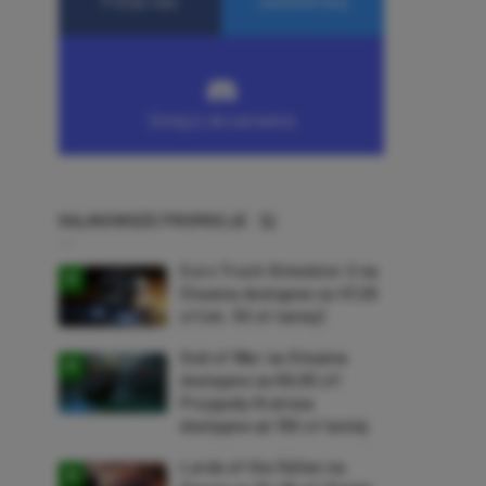
NAJNOWSZE PROMOCJE
Euro Truck Simulator 2 na
Steama dostępne za 47,26
zł (ok. 30 zł taniej)
God of War na Steama
dostępne za 69,63 zł!
Przygody Kratosa
dostępne aż 150 zł taniej
Lords of the Fallen na