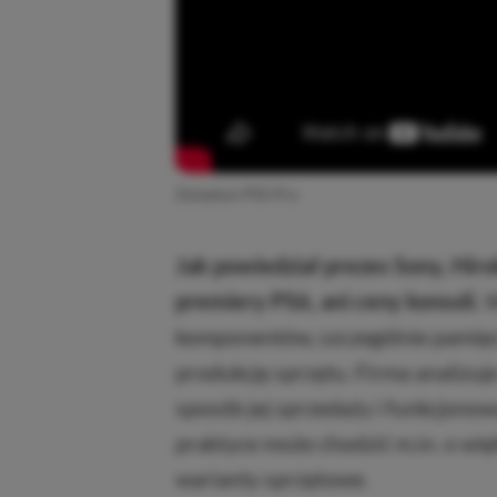
Zwiastun PS5 Pro
Jak powiedział prezes Sony, Hiroki
premiery PS6, ani ceny konsoli.
W
komponentów, szczególnie pamięci
produkcję sprzętu. Firma analizuje
sposób jej sprzedaży i funkcjono
praktyce może chodzić m.in. o wię
warianty sprzętowe.