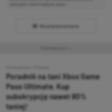
wpisy gości często trafiają do spamu.
Wczytaj komentarze
Promowany post
Strona główna
»
Promocje
Poradnik na tani Xbox Game
Pass Ultimate. Kup
subskrypcję nawet 80%
taniej!