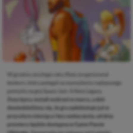
W grudniu zeszłego roku Xbox zorganizował
konkurs, który polegał na wymyśleniu najlepszego
pomysłu na grę Space Jam: A New Legacy.
Zwycięzcy zostali wybrani w marcu, a dziś
dowiedzieliśmy się, że gra zadebiutuje już w
przyszłym miesiącu i bez zaskoczenia, od dnia
premiery będzie dostępna w Game Passie
Ultimate.
Zapowiada się ciekawa
mini-gierka
.