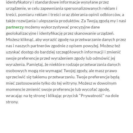
identyfikatory i standardowe informacje wysyłane przez
urządzenie, w celu zapewniania spersonalizowanych reklam i
W tym poradniku, który właśnie czytasz,
treści, pomiaru reklam i treści oraz zbierania opinii odbiorców, a
pokażemy Ci, jak kupować ten abonament nawet
także rozwijania i ulepszania produktów.
Za Twoją zgodą my i nasi
możemy wykorzystywać precyzyjne dane
partnerzy
80% taniej
– za ok. 24-25 zł / msc zamiast 115 zł /
geolokalizacyjne i identyfikację przez skanowanie urządzeń.
msc. Przedstawione w nim sposoby są w 100%
Możesz kliknąć, aby wyrazić zgodę na przetwarzanie danych przez
legalne i bezpieczne – pierwszą wersję tego
nas i naszych partnerów zgodnie z opisem powyżej. Możesz też
uzyskać dostęp do bardziej szczegółowych informacji i zmienić
poradnika opublikowaliśmy w 2021 roku i od tego
swoje preferencje przed wyrażeniem zgody lub odmówić jej
czasu skorzystały z niego już dziesiątki tysięcy osób.
wyrażenia.
Pamiętaj, że niektóre rodzaje przetwarzania danych
Oczywiście nasz poradnik na tani Xbox Game Pass
osobowych mogą nie wymagać Twojej zgody, ale masz prawo
sprzeciwić się takiemu przetwarzaniu. Twoje preferencje będą
Ultimate jest regularnie aktualizowany, dzięki
mieć zastosowanie tylko do tej witryny. Możesz w dowolnym
czemu możesz mieć pewność, że masz do czynienia z
momencie zmienić swoje preferencje lub wycofać zgodę,
jego najnowszą i w pełni aktualną wersję.
wracając na tę stronę i klikając przycisk "Prywatność" na dole
strony.
Zaprzyjaźnione sklepy przygotowały dla naszych
czytelników solidne rabaty, które w połączeniu
opisanymi w tym poradniku sposobami pozwalają