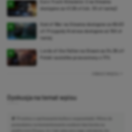
Euro Truck Simulator 2 na Steama
dostępne za 47,26 zł (ok. 30 zł taniej)
God of War na Steama dostępne za 69,63
zł! Przygody Kratosa dostępne aż 150 zł
taniej
Lords of the Fallen na Steam za 34,36 zł!
Polski soulslike przeceniony o 71%
ZOBACZ WIĘCEJ
Dyskusja na temat wpisu
Prosimy o zachowanie kultury wypowiedzi. Mimo że
pozwalamy na komentowanie osobom bez konta na
platformie Disqus, to i tak zalecamy jego założenie, bo