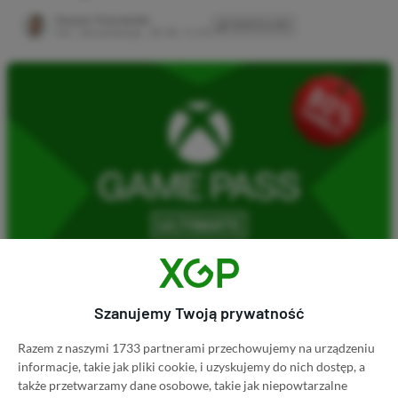
Author
Kacper Kościański
SKOPIUJ LINK
SKOPIOWANO
Ost. aktualizacja:
26.06, 11:03
Koszt 1 miesiąca subskrypcji Xbox Game Pass
Szanujemy Twoją prywatność
Ultimate w oficjalnym sklepie Microsoftu to
Razem z naszymi 1733 partnerami przechowujemy na urządzeniu
obecnie aż 115 zł – nie ma co ukrywać, że to bardzo
informacje, takie jak pliki cookie, i uzyskujemy do nich dostęp, a
dużo. Jednak wcale nie musisz tyle płacić!
także przetwarzamy dane osobowe, takie jak niepowtarzalne