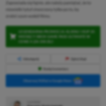
Zapowiada się fajnie, ale należy pamiętać, że to
niewielki tytuł stworzony tylko po to, by
zrobić szum wokół filmu.
LEGENDARNA PROMOCJA: KLIKNIJ I KUP 20
MIESIĘCY XBOX GAME PASS ULTIMATE W
CENIE 4 (ZA 300 ZŁ)!
Udostępnij
Zgłoś błąd
Dodaj komentarz
Obserwuj XGP.pl w Google News
O AUTORZE