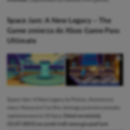
Space Jam: A New Legacy – The
Game zmierza do Xbox Game Pass
Ultimate
Space Jam: A New Legacy (w Polsce „Kosmiczny
mecz: Nowa era”) to film, którego premiera została
zaplanowana na 16 lipca.
Dzień wcześniej
(15.07.2021) na rynek trafi nowa gra pod tym