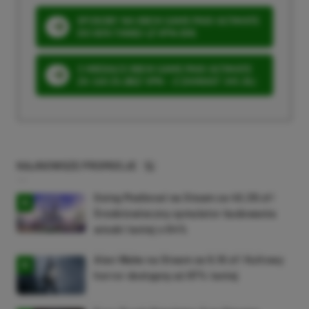
SPOSOBY NA XBOX GAME PASS ULTIMATE
DO 80% TANIEJ (Z VPN-EM)
3 MIESIĄCE XBOX GAME PASS ULTIMATE
ZA 160 ZŁ (BEZ VPN – Z ZAMIAST 345 ZŁ)
NAJNOWSZE PROMOCJE
Going Medieval na Steam za 40,39 zł!
Średniowieczny symulator budowania
wioski taniej o 64%
Alan Wake na Steam za 9,16 zł! Kultowy
horror dostępny aż 87% taniej