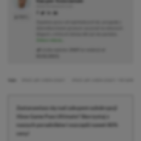
Kacper Kościański
REDAKTOR NACZELNY & CEO
PROFIL
Zapalony gracz od najmłodszych lat, przygodę z
dziennikarstwem growym zaczynał na własnych
blogach, o których dzisiaj nikt już nie pamięta.
Zobacz więcej...
Liczba wpisów:
2469
(w redakcji od
02.02.2021
)
TAGI:
SPACE JAM: A NEW LEGACY
SPACE JAM: A NEW LEGACY - THE GAME
Zastanawiasz się nad zakupem subskrypcji
Xbox Game Pass Ultimate? Skorzystaj z
naszych poradników i oszczędź nawet 80%
ceny!