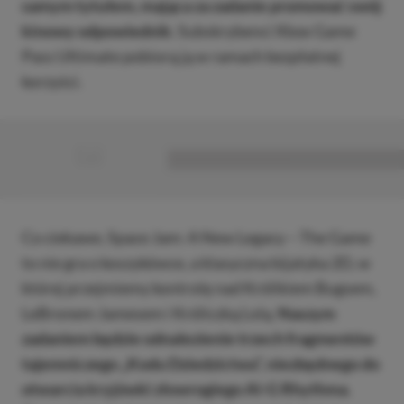
samym tytułem, mająca za zadanie promować swój
kinowy odpowiednik
. Subskrybenci Xbox Game
Pass Ultimate pobiorą ją w ramach bezpłatnej
korzyści.
■
■■■■■■■■■■■■■■■■■
Co ciekawe, Space Jam: A New Legacy – The Game
to nie gra o koszykówce, a klasyczna bijatyka 2D, w
której przejmiemy kontrolę nad Królikiem Bugsem,
LeBronem Jamesem i Króliczką Lolą.
Naszym
zadaniem będzie odnalezienie trzech fragmentów
tajemniczego „Kodu Dziedzictwa”, niezbędnego do
otwarcia kryjówki złowrogiego Al-G Rhythma.