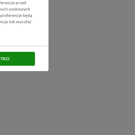
ferencje przed
danych osobowych
 preferencje będą
ncje lub wycofać
STKO