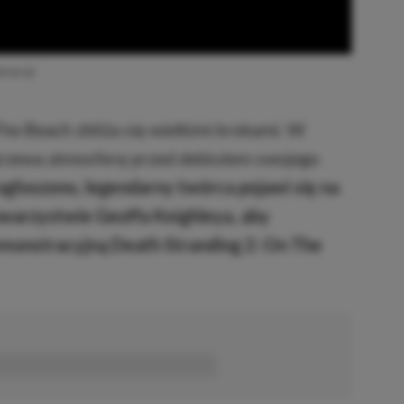
erwca)
he Beach zbliża się wielkimi krokami. W
rzewa atmosferę przed debiutem swojego
ogłoszono, legendarny twórca pojawi się na
warzystwie Geoffa Keighleya, aby
monstracyjną Death Stranding 2: On The
■■■■■■