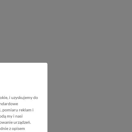
okie, i uzyskujemy do
tandardowe
, pomiaru reklam i
odą my i nasi
nowanie urządzeń.
odnie z opisem