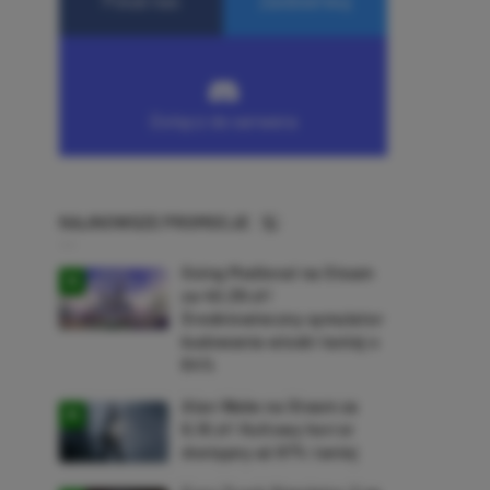
NAJNOWSZE PROMOCJE
Going Medieval na Steam
za 40,39 zł!
Średniowieczny symulator
budowania wioski taniej o
64%
Alan Wake na Steam za
9,16 zł! Kultowy horror
dostępny aż 87% taniej