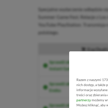
Specjalne wydarzenie odbędzie się
Summer Game Fest. Relacje z Los 
YouTube PlayStation. Transmisja r
polskiego.
Kup Death 
Sprawdź aktualne ceny Death S
Instant Gaming
Razem z naszymi 1733
Sprawdź aktualne ceny Death S
nich dostęp, a także
informacje wysyłane 
Eneba
treści oraz zbierania
możemy wyk
partnerzy
Sprawdź aktualne ceny Death S
Możesz kliknąć, aby 