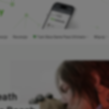
ocje
Recenzje
Tani Xbox Game Pass Ultimate
Więcej
eath