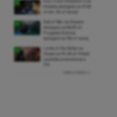
Euro Truck Simulator 2 na
Steama dostępne za 47,26
zł (ok. 30 zł taniej)
God of War na Steama
dostępne za 69,63 zł!
Przygody Kratosa
dostępne aż 150 zł taniej
Lords of the Fallen na
Steam za 34,36 zł! Polski
soulslike przeceniony o
71%
ZOBACZ WIĘCEJ