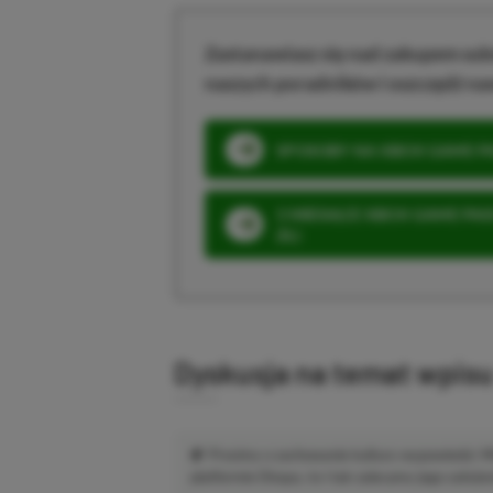
Zastanawiasz się nad zakupem subs
naszych poradników i oszczędź na
SPOSOBY NA XBOX GAME PAS
3 MIESIĄCE XBOX GAME PASS
ZŁ)
Dyskusja na temat wpis
Prosimy o zachowanie kultury wypowiedzi.
platformie Disqus, to i tak zalecamy jego założen