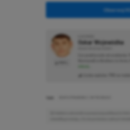
Obserwuj XG
O AUTORZE
Oskar Wojewódka
REDAKTOR DZIAŁU NEWSY
Gra praktycznie od urodzenia.
Normandii w Brothers in Arms: 
PROFIL
więcej...
Liczba wpisów:
795
(w redak
TAGI:
DEATH STRANDING 2: ON THE BEACH
Niektóre odnośniki w powyższej publikacji to linki 
niewielką prowizję, a Ty nie poniesiesz żadnych dod