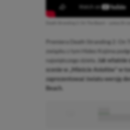
Death Stranding 2: On The Beach – pokaz (8 cz
Premiera Death Stranding 2: On T
związku z tym Hideo Kojima podg
największego dzieła.
Jak właśnie 
scenie w „Mieście Aniołów” w to
zaprezentować światu wersję de
Beach.
■
■■■■■
■■■■■■■■■■■