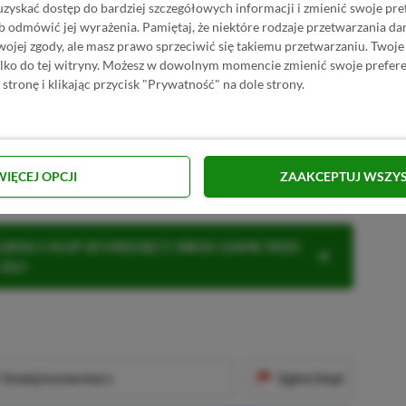
uzyskać dostęp do bardziej szczegółowych informacji i zmienić swoje pre
SKOPIUJ
b odmówić jej wyrażenia.
Pamiętaj, że niektóre rodzaje przetwarzania 
jej zgody, ale masz prawo sprzeciwić się takiemu przetwarzaniu. Twoje
R
E
K
L
A
M
A
ylko do tej witryny. Możesz w dowolnym momencie zmienić swoje prefere
 stronę i klikając przycisk "Prywatność" na dole strony.
 ukaże się 26 czerwca 2025 roku tylko na
ent zapewniło sobie wyłączność na grę
iadomo, czy produkcja kiedykolwiek będzie
WIĘCEJ OPCJI
ZAAKCEPTUJ WSZY
KNIJ I KUP 20 MIESIĘCY XBOX GAME PASS
ZŁ)!
Dodaj komentarz
Zgłoś błąd