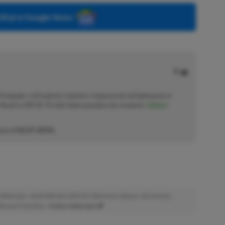
P.pl w Google News
 Przygodę z wirtualnym światem rozpoczynał od lądowania w
Road to Hill 30. Po dziś dzień pamięta ten moment.
Zobacz
cji od
02.07.2024
)
afiliacyjne. Jeżeli klikniesz taki link i dokonasz zakupu, otrzymamy
atkowych kosztów. |
Etyka redakcyjna