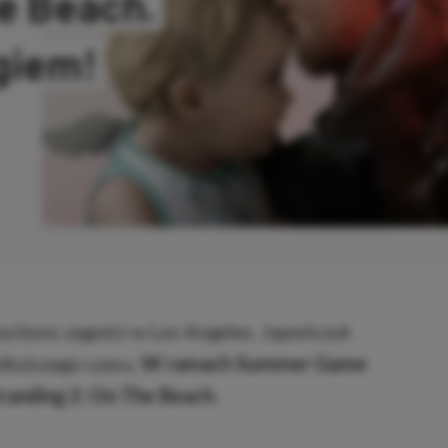
e Beach.
giem!
OPIOWANO
ctions zagości w Los Angeles. Japończyk
dłuższego czasu.
W ramach Summer Game
tranding 2: On The Beach.