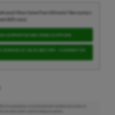
krypcji Xbox Game Pass Ultimate? Skorzystaj z
wet 80% ceny!
S ULTIMATE DO 80% TANIEJ (Z VPN-EM)
 ULTIMATE ZA 160 ZŁ (BEZ VPN – Z ZAMIAST 345
u
 Mimo że pozwalamy na komentowanie osobom bez konta na
ie, bo wpisy gości często trafiają do spamu.