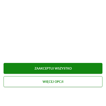
W ramach programu XBOX Insider udostępniono
właśnie całkiem sporą garść nowości dla konsol
XBOX.
Dodatkowo Asha Sharma może planować
wprowadzenie „zielonego” odpowiednika platyn z
PlayStation.
Ciekawe opcje zawitały do XBOX
Insiders
ZAAKCEPTUJ WSZYSTKO
WIĘCEJ OPCJI