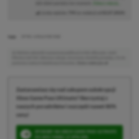
dziś dzień pamięta ten moment.
Zobacz więcej...
Liczba wpisów:
794
(w redakcji od
02.07.2024
)
TAGI:
SPYRO: A REALM BEYOND
Niektóre odnośniki w powyższej publikacji to linki afiliacyjne. Jeżeli
klikniesz taki link i dokonasz zakupu, otrzymamy niewielką prowizję, a Ty nie
poniesiesz żadnych dodatkowych kosztów. |
Etyka redakcyjna
Zastanawiasz się nad zakupem subskrypcji
Xbox Game Pass Ultimate? Skorzystaj z
naszych poradników i oszczędź nawet 80%
ceny!
SPOSOBY NA XBOX GAME PASS ULTIMATE
DO 80% TANIEJ (Z VPN-EM)