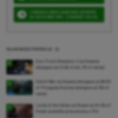
3 MIESIĄCE XBOX GAME PASS ULTIMATE
ZA 160 ZŁ (BEZ VPN – Z ZAMIAST 345 ZŁ)
NAJNOWSZE PROMOCJE
Euro Truck Simulator 2 na Steama
dostępne za 47,26 zł (ok. 30 zł taniej)
God of War na Steama dostępne za 69,63
zł! Przygody Kratosa dostępne aż 150 zł
taniej
Lords of the Fallen na Steam za 34,36 zł!
Polski soulslike przeceniony o 71%