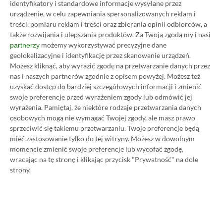
Author
Kacper Kościański
identyfikatory i standardowe informacje wysyłane przez
SKOPIUJ LINK
SKOPIOWANO
Ost. aktualizacja:
26.06, 11:03
urządzenie, w celu zapewniania spersonalizowanych reklam i
treści, pomiaru reklam i treści oraz zbierania opinii odbiorców, a
także rozwijania i ulepszania produktów.
Za Twoją zgodą my i nasi
możemy wykorzystywać precyzyjne dane
partnerzy
geolokalizacyjne i identyfikację przez skanowanie urządzeń.
Możesz kliknąć, aby wyrazić zgodę na przetwarzanie danych przez
nas i naszych partnerów zgodnie z opisem powyżej. Możesz też
uzyskać dostęp do bardziej szczegółowych informacji i zmienić
swoje preferencje przed wyrażeniem zgody lub odmówić jej
wyrażenia.
Pamiętaj, że niektóre rodzaje przetwarzania danych
osobowych mogą nie wymagać Twojej zgody, ale masz prawo
sprzeciwić się takiemu przetwarzaniu. Twoje preferencje będą
mieć zastosowanie tylko do tej witryny. Możesz w dowolnym
momencie zmienić swoje preferencje lub wycofać zgodę,
wracając na tę stronę i klikając przycisk "Prywatność" na dole
Koszt 1 miesiąca subskrypcji Xbox Game Pass
strony.
Ultimate w oficjalnym sklepie Microsoftu to
obecnie aż 115 zł – nie ma co ukrywać, że to bardzo
dużo. Jednak wcale nie musisz tyle płacić!