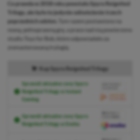
Co prawda w 2018 roku powstało Spyro Reignited
Trilogy, ale było to jedynie odświeżenie trzech
poprzednich odsłon.
Tym razem postawiono na
nową, pełnoprawną grę, a prace nad nią powierzono
studiu Toys for Bob, które odpowiadało za
zremasterowaną trylogię.
Kup Spyro Reignited Trilogy
Sprawdź aktualne ceny Spyro
BRAK PROWIZJI
ZA PŁATNOŚĆ
Reignited Trilogy w Instant
Gaming
PRZEJDŹ DO
SKLEPU
3%
TANIEJ Z
Sprawdź aktualne ceny Spyro
KODEM
XGPPL
Reignited Trilogy w Eneba
SKOPIUJ
PRZEJDŹ DO
SKLEPU
10%
TANIEJ Z