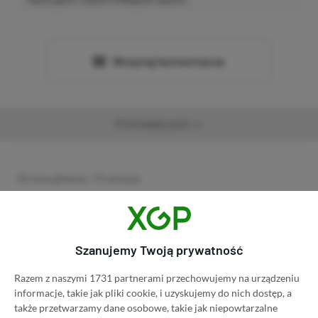
Wczytaj komentarze
Promowany post
Strona główna
»
Promocje
Poradnik na tani Xbox Game
Pass Ultimate. Kup
Szanujemy Twoją prywatność
subskrypcję nawet 80%
Razem z naszymi 1731 partnerami przechowujemy na urządzeniu
taniej!
informacje, takie jak pliki cookie, i uzyskujemy do nich dostęp, a
także przetwarzamy dane osobowe, takie jak niepowtarzalne