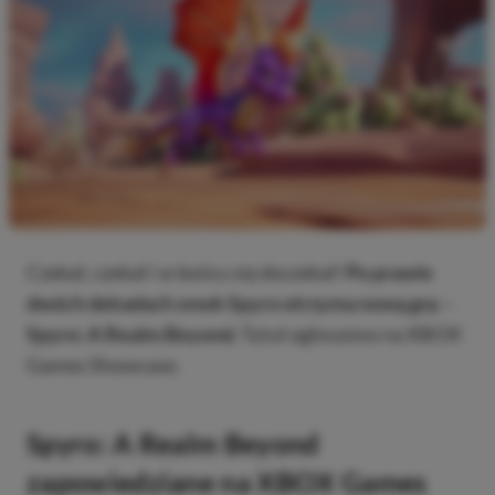
Czekał, czekał i w końcu się doczekał!
Po prawie
dwóch dekadach smok Spyro otrzyma nową grę –
Spyro: A Realm Beyond.
Tytuł ogłoszono na XBOX
Games Showcase.
Spyro: A Realm Beyond
zapowiedziane na XBOX Games