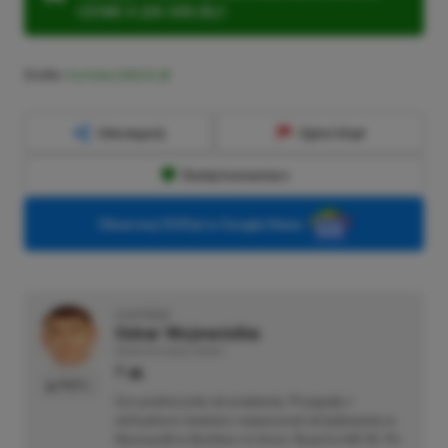
CENIE 4 (ZA 300 ZŁ)!
Źródło:
YouTube (XBOX)
Udostępnij
Zgłoś błąd
Dodaj komentarz
Obserwuj XGP.pl w Google News
O AUTORZE
Oskar Wojewódka
REDAKTOR DZIAŁU NEWSY
PROFIL
Gra praktycznie od urodzenia. Przygodę z
wirtualnym światem rozpoczynał od lądowania w
Normandii w Brothers in Arms: Road to Hill 30. Po