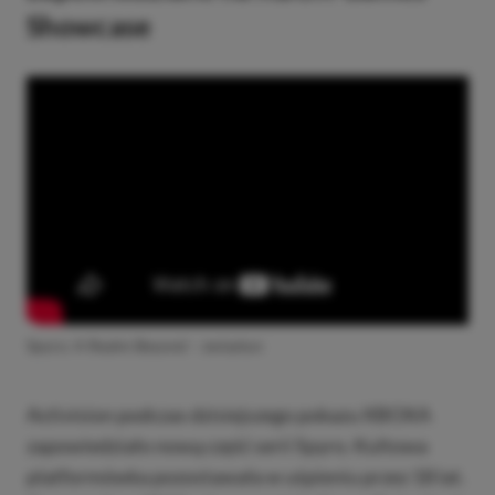
Showcase
Spyro: A Realm Beyond – zwiastun
Activision podczas dzisiejszego pokazu XBOXA
zapowiedziało nową część serii Spyro. Kultowa
platformówka pozostawała w uśpieniu przez 18 lat.