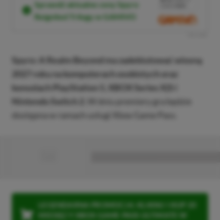
Sprawdź aktualne ceny Spyro
KODEM
XGP6
Reignited Trilogy w GAMIVO
SKOPIUJ
R
E
K
L
A
M
A
Spyro: A Realm Beyond ma zadebiutować wiosną
2027 roku na komputerach osobistych oraz
konsolach PlayStation 5, XBOX Series X|S i
Nintendo Switch 2.
W dniu premiery gra będzie
dostępna w ramach usługi Xbox Game Pass.
■
■■■■■■■■■■■■■■■■■
LEGENDARNA PROMOCJA: KLIKNIJ I KUP 20
MIESIĘCY XBOX GAME PASS ULTIMATE W