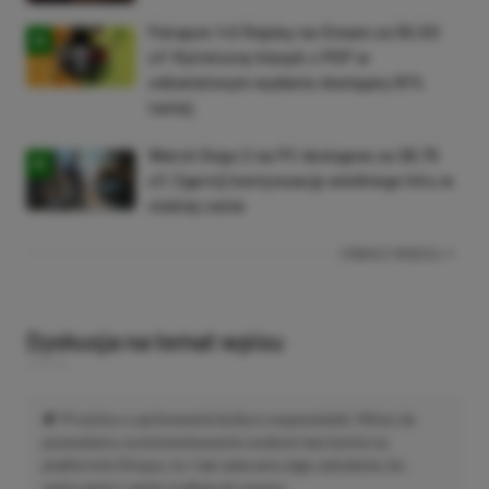
Patapon 1+2 Replay na Steam za 50,50
zł! Rytmiczny klasyk z PSP w
odświeżonym wydaniu dostępny 61%
taniej
Watch Dogs 2 na PC dostępne za 28,75
zł! Zgarnij kontynuację wielkiego hitu w
niskiej cenie
ZOBACZ WIĘCEJ
Dyskusja na temat wpisu
Prosimy o zachowanie kultury wypowiedzi. Mimo że
pozwalamy na komentowanie osobom bez konta na
platformie Disqus, to i tak zalecamy jego założenie, bo
wpisy gości często trafiają do spamu.