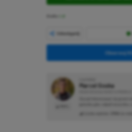
Źródło:
X
Udostępnij
Obserwuj XG
O AUTORZE
Marcel Goska
REDAKTOR DZIAŁU NEWSY & PROMOCJE
Zaczął interesować się grami 
gatunku gier, odpali wszystko,
PROFIL
Liczba wpisów:
1906
(w red