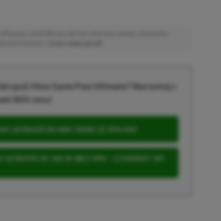
afiliacyjne. Jeżeli klikniesz taki link i dokonasz zakupu, otrzymamy
atkowych kosztów. |
Etyka redakcyjna
krypcji Xbox Game Pass Ultimate? Skorzystaj z
wet 80% ceny!
S ULTIMATE DO 80% TANIEJ (Z VPN-EM)
 ULTIMATE ZA 160 ZŁ (BEZ VPN – Z ZAMIAST 345