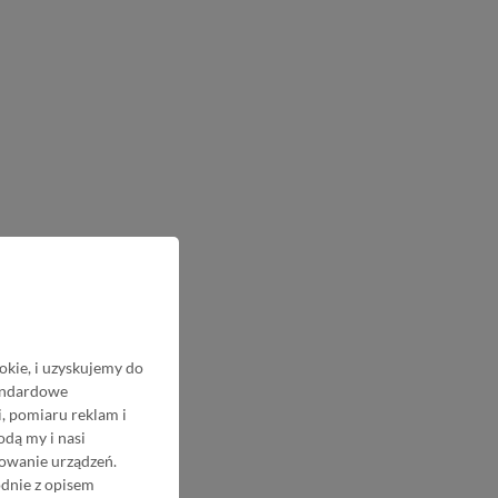
okie, i uzyskujemy do
tandardowe
, pomiaru reklam i
odą my i nasi
nowanie urządzeń.
odnie z opisem