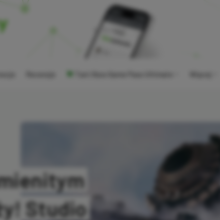
ocje
Recenzje
Tani Xbox Game Pass Ultimate
Więcej
śmienitym
y! Studio