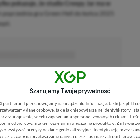
ylko pokazuje, że studio Creepy Jar ma w
h poprzednia gra Green Hell do końca 2025
opii.
■■■■■■
 we wczesnym dostępie, więc jeszcze wiele
a pełnej wersji może nastąpić w 2027 roku,
Szanujemy Twoją prywatność
dają się o tej kwestii. Mimo wczesnego etapu
 partnerami przechowujemy na urządzeniu informacje, takie jak pliki co
tywne opinie. Na Steam jest ich nieco ponad 6
 przetwarzamy dane osobowe, takie jak niepowtarzalne identyfikatory i s
przez urządzenie, w celu zapewniania spersonalizowanych reklam i treści
rRupture.
 opinii odbiorców, a także rozwijania i ulepszania produktów.
Za Twoją zg
orzystywać precyzyjne dane geolokalizacyjne i identyfikację przez ska
wyrazić zgodę na przetwarzanie danych przez nas i naszych partnerów zg