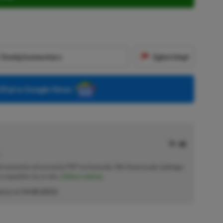
Dodaj komentarz
Zgłoś błąd
P.pl w Google News
od momentu otrzymania PSP na komunię. Nie faworyzuje żadnego
 co wpadnie mu w oko.
Zobacz więcej...
akcji od
14.08.2023
)