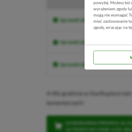
powyżej. Możesz też 
wyrażeniem zgody lu
mogą nie wymagać Two
Sprawdź aktualne ceny StarRup
mieć zastosowanie t
zgodę, wracając na tę
Sprawdź aktualne ceny StarRup
Sprawdź aktualne ceny StarRu
A Wy graliście w StarRupture lub 
komentarzach!
LEGENDARNA PROMOCJA: KLI
ULTIMATE W CENIE 4 (ZA 300 