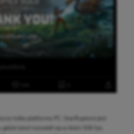
yczy tylko platformy PC. StarRupture jest
gdzie tytuł rozszedł się w ilości 500 tys.