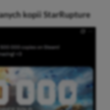
anych kopii StarRupture