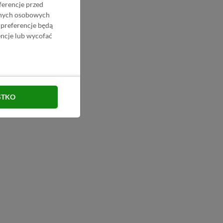
ferencje przed
danych osobowych
 preferencje będą
ncje lub wycofać
STKO