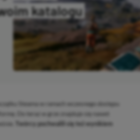
woim katalogu
ANO
oczątku Steama w ramach wczesnego dostępu
ormę. Do teraz w grze znajduje się nawet
eśnie.
Twórcy pochwalili się też wynikiem