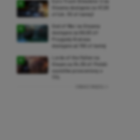
Euro Truck Simulator 2 na
Steama dostępne za 47,26
zł (ok. 30 zł taniej)
God of War na Steama
dostępne za 69,63 zł!
Przygody Kratosa
dostępne aż 150 zł taniej
Lords of the Fallen na
Steam za 34,36 zł! Polski
soulslike przeceniony o
71%
ZOBACZ WIĘCEJ