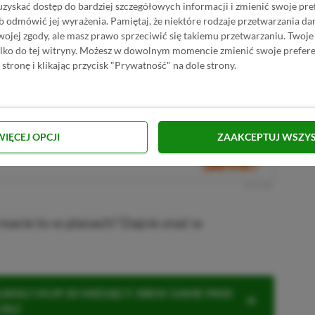
Kup StarRupture
uzyskać dostęp do bardziej szczegółowych informacji i zmienić swoje pre
b odmówić jej wyrażenia.
Pamiętaj, że niektóre rodzaje przetwarzania 
jej zgody, ale masz prawo sprzeciwić się takiemu przetwarzaniu. Twoje
BRAK PROWIZJI ZA PŁATNOŚĆ
ture w Instant Gaming
ylko do tej witryny. Możesz w dowolnym momencie zmienić swoje prefere
 stronę i klikając przycisk "Prywatność" na dole strony.
PRZEJDŹ DO SKLEPU
3%
TANIEJ Z KODEM
XGPPL
ture w Eneba
SKOPIUJ
PRZEJDŹ DO SKLEPU
WIĘCEJ OPCJI
ZAAKCEPTUJ WSZY
10%
TANIEJ Z KODEM
XGP6
pture w GAMIVO
SKOPIUJ
R
E
K
L
A
M
A
macie to w planach? Dajcie znać w
KNIJ I KUP 20 MIESIĘCY XBOX GAME PASS
ZŁ)!