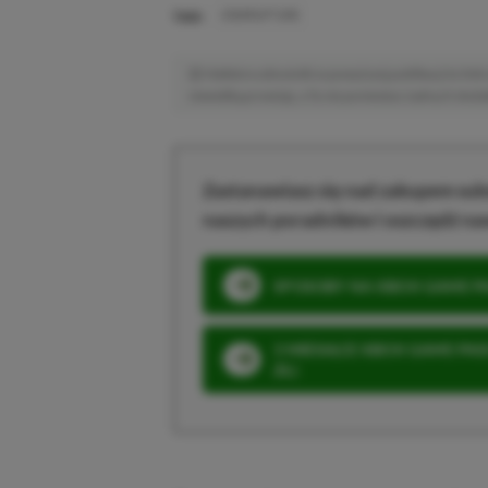
TAGI:
STARRUPTURE
Niektóre odnośniki w powyższej publikacji to linki 
niewielką prowizję, a Ty nie poniesiesz żadnych dod
Zastanawiasz się nad zakupem subs
naszych poradników i oszczędź na
SPOSOBY NA XBOX GAME PAS
3 MIESIĄCE XBOX GAME PASS
ZŁ)