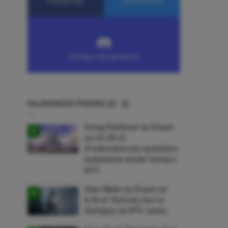
NAJNOWSZE PROMOCJE
Going Medieval na Steam
za 40,39 zł!
Średniowieczny symulator
budowania wioski taniej o
64%
Alan Wake na Steam za
9,16 zł! Kultowy horror
dostępny aż 87% taniej