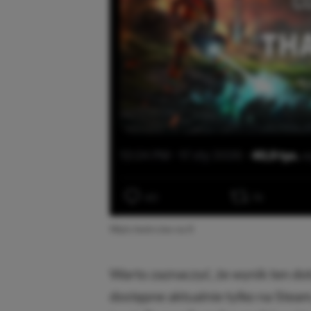
Wpis twórców na X
Warto zaznaczyć, że wynik ten dot
dostępne aktualnie tylko na Steam, 