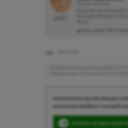
REDAKTOR DZIAŁU NEWSY
Gra praktycznie od urodzenia.
Normandii w Brothers in Arms: 
PROFIL
więcej...
Liczba wpisów:
795
(w redak
TAGI:
STATE OF PLAY
Niektóre odnośniki w powyższej publikacji to linki 
niewielką prowizję, a Ty nie poniesiesz żadnych dod
Zastanawiasz się nad zakupem subs
naszych poradników i oszczędź na
SPOSOBY NA XBOX GAME PAS