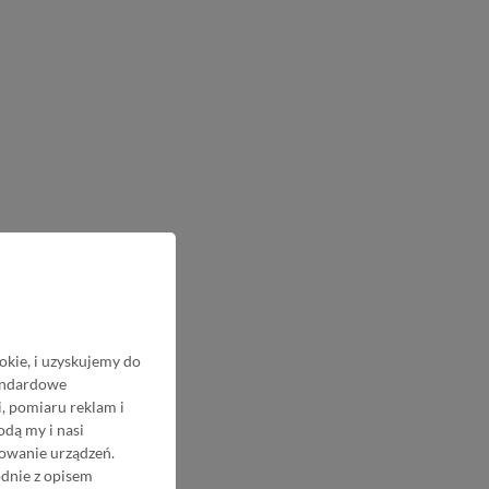
okie, i uzyskujemy do
tandardowe
, pomiaru reklam i
odą my i nasi
nowanie urządzeń.
odnie z opisem