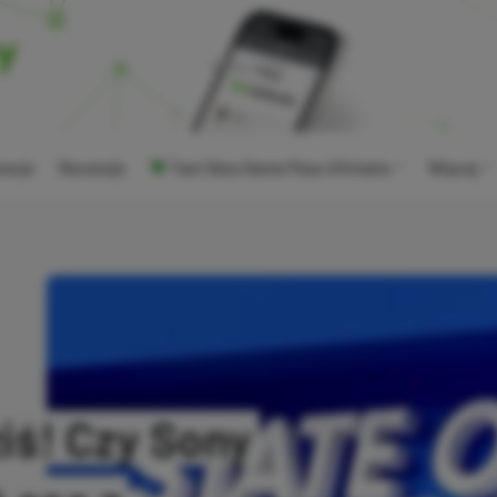
ocje
Recenzje
Tani Xbox Game Pass Ultimate
Więcej
ziś! Czy Sony