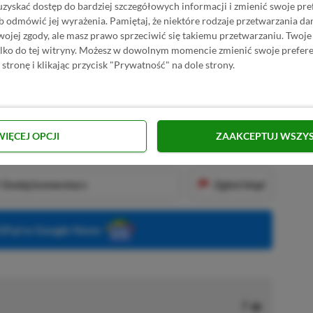
uzyskać dostęp do bardziej szczegółowych informacji i zmienić swoje pre
awsze, najważniejsze zapowiedzi z tego
b odmówić jej wyrażenia.
Pamiętaj, że niektóre rodzaje przetwarzania 
jej zgody, ale masz prawo sprzeciwić się takiemu przetwarzaniu. Twoje
ylko do tej witryny. Możesz w dowolnym momencie zmienić swoje prefere
 stronę i klikając przycisk "Prywatność" na dole strony.
KNIJ I KUP 20 MIESIĘCY XBOX GAME PASS
ZŁ)!
WIĘCEJ OPCJI
ZAAKCEPTUJ WSZY
Dodaj komentarz
Zgłoś błąd
P.pl w Google News