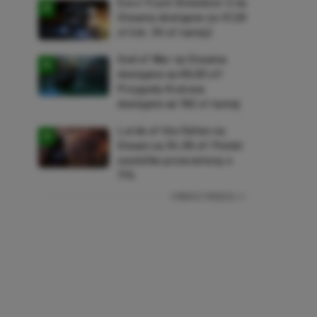
Euro Truck Simulator 2 na
Steama dostępne za 47,26
zł (ok. 30 zł taniej)
God of War na Steama
dostępne za 69,63 zł!
Przygody Kratosa
dostępne aż 150 zł taniej
Lords of the Fallen na
Steam za 34,36 zł! Polski
soulslike przeceniony o
71%
ZOBACZ WIĘCEJ