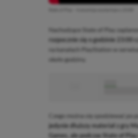
State of Play – transmisja wystartuje o 23:00
Nachodzące State of Play zaplan
rozpocznie się o godzinie 23:00 c
na kanałach PlayStation w serwis
około godziny.
■
■■■■■
■■■■■■■■■■■
Czego można się spodziewać po p
jedynie dłuższy materiał z gry M
Games, ale podczas State of Pla