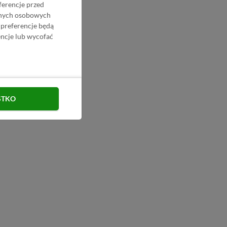
ferencje przed
danych osobowych
 preferencje będą
ncje lub wycofać
STKO