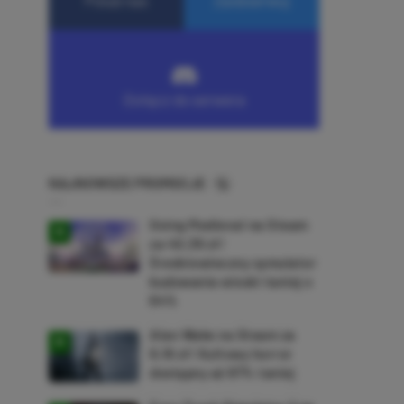
NAJNOWSZE PROMOCJE
Going Medieval na Steam
za 40,39 zł!
Średniowieczny symulator
budowania wioski taniej o
64%
Alan Wake na Steam za
9,16 zł! Kultowy horror
dostępny aż 87% taniej