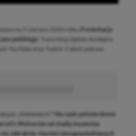
owano na 2 czerwca 2026 roku.
Prezentacja
zasu polskiego.
Transmisja będzie dostępna
ach YouTube oraz Twitch. Całość potrwa
■■■■■■
okazie „Niebieskich”?
Na razie potwierdzono
arvel’s Wolverine od studia Insomniac
y nie zabraknie również niezapowiedzianych