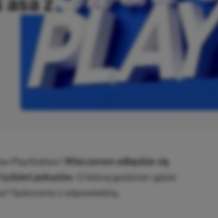
 asa z
ANO
ków PlayStation!
Wieczorem odbędzie się
e tydzień pokazów.
O której godzinie i gdzie
ów? Spieszymy z odpowiedzią.