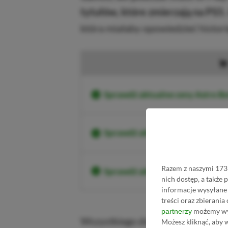
tytułów, które zmierzają na PS5.
która miałaby opowiedzieć histori
Sprawdź aktualne ceny Astro Bo
Sprawdź aktualne ceny Astro B
Razem z naszymi 1733
Sprawdź aktualne ceny Astro 
nich dostęp, a także
informacje wysyłane 
treści oraz zbierania
możemy wyk
partnerzy
Wszystkiego dowiemy się już za k
Możesz kliknąć, aby 