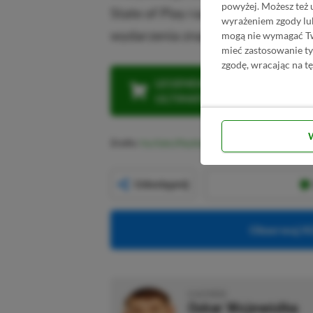
powyżej. Możesz też 
State of Play razem z nami. Jak z
wyrażeniem zgody lu
wydarzenia znajdziecie na XGP.
mogą nie wymagać Two
mieć zastosowanie t
zgodę, wracając na tę
LEGENDARNA PROMOCJA: KLI
ULTIMATE W CENIE 4 (ZA 300 
Źródło:
YouTube (PlayStation)
Udostępnij
Obserwuj XG
O AUTORZE
Oskar Wojewódka