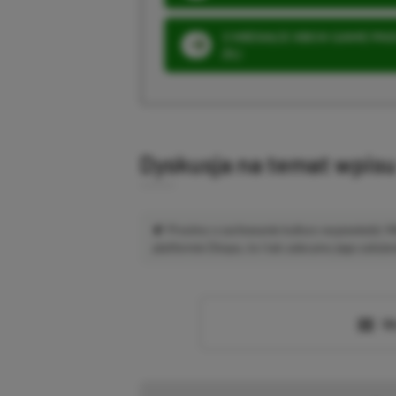
3 MIESIĄCE XBOX GAME PASS
ZŁ)
Dyskusja na temat wpis
Prosimy o zachowanie kultury wypowiedzi.
platformie Disqus, to i tak zalecamy jego założen
Wc