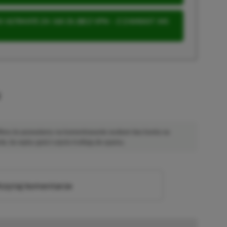
 ULTIMATE ZA 160 ZŁ (BEZ VPN – Z ZAMIAST 345
u
 Mimo że pozwalamy na komentowanie osobom bez konta na
ie, bo wpisy gości często trafiają do spamu.
zytaj komentarze