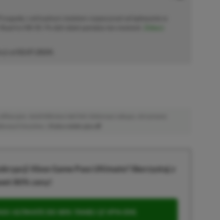
 Przygodę z wirtualnym światem rozpoczynał od lądowania w
Road to Hill 30. Po dziś dzień pamięta ten moment.
Zobacz
cji od
02.07.2024
)
afiliacyjne. Jeżeli klikniesz taki link i dokonasz zakupu, otrzymamy
atkowych kosztów. |
Etyka redakcyjna
krypcji Xbox Game Pass Ultimate? Skorzystaj z
wet 80% ceny!
S ULTIMATE DO 80% TANIEJ (Z VPN-EM)