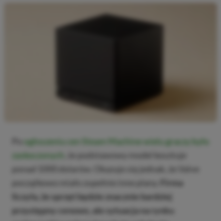
Po
ogłoszeniu cen Steam Machine wielu graczy było
zaskoczonych
, że podstawowy model kosztuje
ponad 1000 dolarów. Okazuje się jednak, że Valve
początkowo miało zupełnie inne plany.
Firma
liczyła, że sprzęt będzie znacznie bardziej
przystępny cenowo, ale sytuacja na rynku