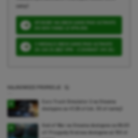
ceny!
SPOSOBY NA XBOX GAME PASS ULTIMATE
DO 80% TANIEJ (Z VPN-EM)
3 MIESIĄCE XBOX GAME PASS ULTIMATE
ZA 160 ZŁ (BEZ VPN – Z ZAMIAST 345 ZŁ)
NAJNOWSZE PROMOCJE
Euro Truck Simulator 2 na Steama
dostępne za 47,26 zł (ok. 30 zł taniej)
God of War na Steama dostępne za 69,63
zł! Przygody Kratosa dostępne aż 150 zł