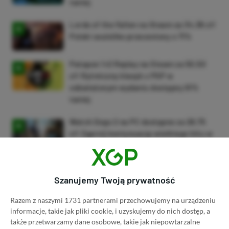
taniej
Lords of the Fallen na Steam za 34,36 zł!
Polski soulslike przeceniony o 71%
Patapon 1+2 Replay na Steam za 50,50
zł! Rytmiczny klasyk z PSP w
odświeżonym wydaniu dostępny 61%
taniej
Watch Dogs 2 na PC dostępne za 28,75
zł! Zgarnij kontynuację wielkiego hitu w
niskiej cenie
ZOBACZ WIĘCEJ
Szanujemy Twoją prywatność
Razem z naszymi 1731 partnerami przechowujemy na urządzeniu
Dyskusja na temat wpisu
informacje, takie jak pliki cookie, i uzyskujemy do nich dostęp, a
także przetwarzamy dane osobowe, takie jak niepowtarzalne