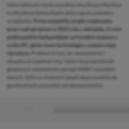
Valve odniosło się do wysokiej ceny Steam Machine
w oficjalnym komunikacie dotyczącym premiery
urządzenia.
Firma wyjaśniła, że gdy rozpoczęła
prace nad sprzętem w 2023 roku, zakładała, iż ceny
podzespołów będą podążać za trendem znanym z
rynku PC, gdzie nowa technologia z czasem staje
się tańsza.
Problem w tym, że rzeczywistość
okazała się zupełnie inna. Valve nie przewidziało
globalnych niedoborów pamięci RAM i nośników
danych, które w ostatnich latach doprowadziły do
gwałtownych wzrostów cen komponentów.
■
■■■■■■■■■■■■■■■■■