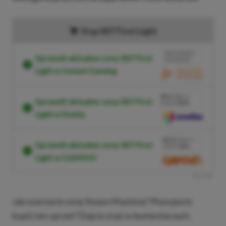
Kup 007 First Light
BRAK PROWIZJI
Sprawdź aktualne ceny 007 First
ZA PŁATNOŚĆ
Light w Instant Gaming
PRZEJDŹ DO SKLEPU
3%
TANIEJ Z
Sprawdź aktualne ceny 007 First
KODEM
XGPPL
Light w Eneba
SKOPIUJ
PRZEJDŹ DO SKLEPU
10%
TANIEJ Z
Sprawdź aktualne ceny 007 First
KODEM
XGP6
Light w GAMIVO
SKOPIUJ
R
E
K
L
A
M
A
Jak oceniacie cenę Steam Machine? Planujecie
kupić ten sprzet? Dajcie znać w komentarzach.