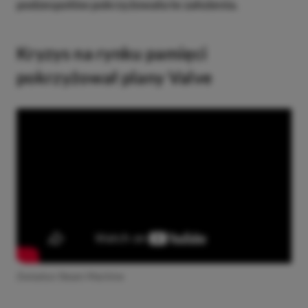
podzespołów pokrzyżowała te założenia.
Kryzys na rynku pamięci
pokrzyżował plany Valve
Zwiastun Steam Machine