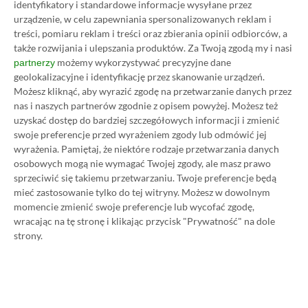
identyfikatory i standardowe informacje wysyłane przez
urządzenie, w celu zapewniania spersonalizowanych reklam i
Prosimy o zachowanie kultury wypowiedzi. Mimo że
treści, pomiaru reklam i treści oraz zbierania opinii odbiorców, a
pozwalamy na komentowanie osobom bez konta na
także rozwijania i ulepszania produktów.
Za Twoją zgodą my i nasi
platformie Disqus, to i tak zalecamy jego założenie, bo
możemy wykorzystywać precyzyjne dane
partnerzy
wpisy gości często trafiają do spamu.
geolokalizacyjne i identyfikację przez skanowanie urządzeń.
Możesz kliknąć, aby wyrazić zgodę na przetwarzanie danych przez
nas i naszych partnerów zgodnie z opisem powyżej. Możesz też
uzyskać dostęp do bardziej szczegółowych informacji i zmienić
Wczytaj komentarze
swoje preferencje przed wyrażeniem zgody lub odmówić jej
wyrażenia.
Pamiętaj, że niektóre rodzaje przetwarzania danych
osobowych mogą nie wymagać Twojej zgody, ale masz prawo
sprzeciwić się takiemu przetwarzaniu. Twoje preferencje będą
Promowany post
mieć zastosowanie tylko do tej witryny. Możesz w dowolnym
momencie zmienić swoje preferencje lub wycofać zgodę,
wracając na tę stronę i klikając przycisk "Prywatność" na dole
strony.
Strona główna
»
Promocje
Poradnik na tani Xbox Game
Pass Ultimate. Kup