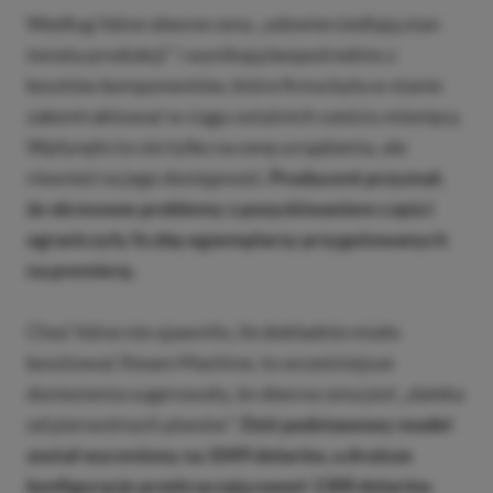
Według Valve obecne ceny „odzwierciedlają stan
świata produkcji” i wynikają bezpośrednio z
kosztów komponentów, które firma była w stanie
zakontraktować w ciągu ostatnich sześciu miesięcy.
Wpłynęło to nie tylko na cenę urządzenia, ale
również na jego dostępność.
Producent przyznał,
że okresowe problemy z pozyskiwaniem części
ograniczyły liczbę egzemplarzy przygotowanych
na premierę.
Choć Valve nie ujawniło, ile dokładnie miało
kosztować Steam Machine, to wcześniejsze
doniesienia sugerowały, że obecna cena jest „daleka
od pierwotnych planów”.
Dziś podstawowy model
został wyceniony na 1049 dolarów, a droższe
konfiguracje przekraczają nawet 1300 dolarów.