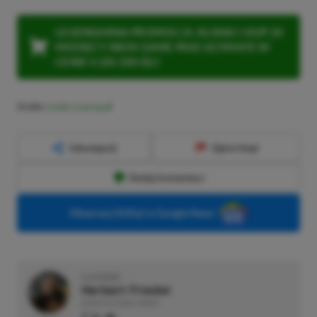
LEGENDARNA PROMOCJA: KLIKNIJ I KUP 20
MIESIĘCY XBOX GAME PASS ULTIMATE W
CENIE 4 (ZA 300 ZŁ)!
Źródło:
Insider Gaming
Udostępnij
Zgłoś błąd
Dodaj komentarz
Obserwuj XGP.pl w Google News
O AUTORZE
Herbert Friedel
REDAKTOR DZIAŁU NEWSY