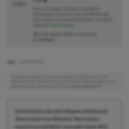
PROFIL
Gracz od małego. Urodzony konsolowiec.
Wychowany na sprzęcie Sony, ale obecnie jego
życie maluje się w barwach niebiesko–czerwono–
zielonych.
Zobacz więcej...
Liczba wpisów:
2127
(w redakcji od
11.12.2023
)
TAGI:
STEAM MACHINE
Niektóre odnośniki w powyższej publikacji to linki afiliacyjne. Jeżeli
klikniesz taki link i dokonasz zakupu, otrzymamy niewielką prowizję, a Ty nie
poniesiesz żadnych dodatkowych kosztów. |
Etyka redakcyjna
Zastanawiasz się nad zakupem subskrypcji
Xbox Game Pass Ultimate? Skorzystaj z
naszych poradników i oszczędź nawet 80%