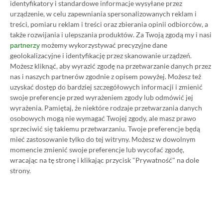
identyfikatory i standardowe informacje wysyłane przez
urządzenie, w celu zapewniania spersonalizowanych reklam i
taniej!
treści, pomiaru reklam i treści oraz zbierania opinii odbiorców, a
także rozwijania i ulepszania produktów.
Za Twoją zgodą my i nasi
Author
Kacper Kościański
możemy wykorzystywać precyzyjne dane
partnerzy
SKOPIUJ LINK
SKOPIOWANO
Ost. aktualizacja:
26.06, 11:03
geolokalizacyjne i identyfikację przez skanowanie urządzeń.
Możesz kliknąć, aby wyrazić zgodę na przetwarzanie danych przez
nas i naszych partnerów zgodnie z opisem powyżej. Możesz też
uzyskać dostęp do bardziej szczegółowych informacji i zmienić
swoje preferencje przed wyrażeniem zgody lub odmówić jej
wyrażenia.
Pamiętaj, że niektóre rodzaje przetwarzania danych
osobowych mogą nie wymagać Twojej zgody, ale masz prawo
sprzeciwić się takiemu przetwarzaniu. Twoje preferencje będą
mieć zastosowanie tylko do tej witryny. Możesz w dowolnym
momencie zmienić swoje preferencje lub wycofać zgodę,
wracając na tę stronę i klikając przycisk "Prywatność" na dole
strony.
Koszt 1 miesiąca subskrypcji Xbox Game Pass
Ultimate w oficjalnym sklepie Microsoftu to