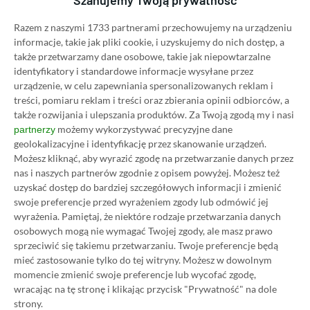
Szanujemy Twoją prywatność
Źródło:
Remedy
Razem z naszymi 1733 partnerami przechowujemy na urządzeniu
informacje, takie jak pliki cookie, i uzyskujemy do nich dostęp, a
Udostępnij
Zgłoś błąd
także przetwarzamy dane osobowe, takie jak niepowtarzalne
identyfikatory i standardowe informacje wysyłane przez
Dodaj komentarz
urządzenie, w celu zapewniania spersonalizowanych reklam i
treści, pomiaru reklam i treści oraz zbierania opinii odbiorców, a
Obserwuj XGP.pl w Google News
także rozwijania i ulepszania produktów.
Za Twoją zgodą my i nasi
możemy wykorzystywać precyzyjne dane
partnerzy
geolokalizacyjne i identyfikację przez skanowanie urządzeń.
Możesz kliknąć, aby wyrazić zgodę na przetwarzanie danych przez
nas i naszych partnerów zgodnie z opisem powyżej. Możesz też
O AUTORZE
Marcel Goska
uzyskać dostęp do bardziej szczegółowych informacji i zmienić
REDAKTOR DZIAŁU NEWSY & PROMOCJE
swoje preferencje przed wyrażeniem zgody lub odmówić jej
wyrażenia.
Pamiętaj, że niektóre rodzaje przetwarzania danych
PROFIL
osobowych mogą nie wymagać Twojej zgody, ale masz prawo
Zaczął interesować się grami od momentu
sprzeciwić się takiemu przetwarzaniu. Twoje preferencje będą
otrzymania PSP na komunię. Nie faworyzuje
żadnego gatunku gier, odpali wszystko, co wpadnie
mieć zastosowanie tylko do tej witryny. Możesz w dowolnym
mu w oko.
Zobacz więcej...
momencie zmienić swoje preferencje lub wycofać zgodę,
wracając na tę stronę i klikając przycisk "Prywatność" na dole
Liczba wpisów:
1906
(w redakcji od
strony.
14.08.2023
)