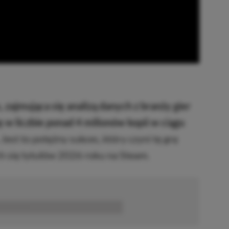
, zajmująca się analizą danych z branży gier
ę w liczbie ponad 4 milionów kopii w ciągu
. Jest to potężny sukces, który czyni tę grę
ch się tytułów 2026 roku na Steam.
■■■■■■