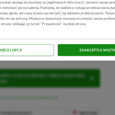
uzyskać dostęp do bardziej szczegółowych informacji i zmienić swoje pre
10%
TANIEJ Z KODEM
XGP6
b odmówić jej wyrażenia.
Pamiętaj, że niektóre rodzaje przetwarzania 
tica 2 w GAMIVO
SKOPIUJ
jej zgody, ale masz prawo sprzeciwić się takiemu przetwarzaniu. Twoje
ylko do tej witryny. Możesz w dowolnym momencie zmienić swoje prefere
R
E
K
L
A
M
A
 stronę i klikając przycisk "Prywatność" na dole strony.
a Unknown Worlds pokazuje, że
ło po premierowym starcie. Jeśli ten trend
tać się jednym z największych hitów 2026
WIĘCEJ OPCJI
ZAAKCEPTUJ WSZY
KNIJ I KUP 20 MIESIĘCY XBOX GAME PASS
ZŁ)!
cess. Ponad 4 mln kopii w zaledwie 5 dni
Dodaj komentarz
Zgłoś błąd