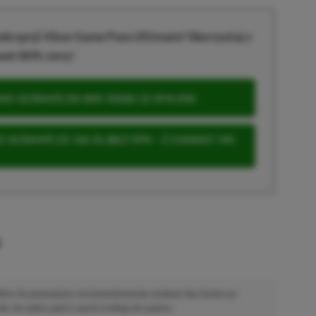
krypcji Xbox Game Pass Ultimate? Skorzystaj z
wet 80% ceny!
S ULTIMATE DO 80% TANIEJ (Z VPN-EM)
 ULTIMATE ZA 160 ZŁ (BEZ VPN – Z ZAMIAST 345
u
 Mimo że pozwalamy na komentowanie osobom bez konta na
ie, bo wpisy gości często trafiają do spamu.