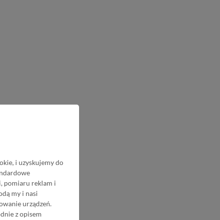
okie, i uzyskujemy do
tandardowe
, pomiaru reklam i
odą my i nasi
nowanie urządzeń.
odnie z opisem