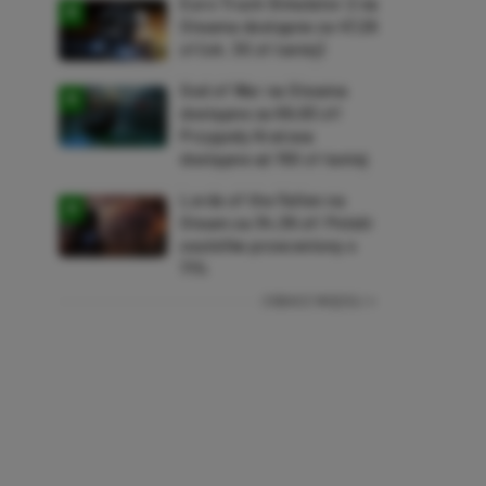
Euro Truck Simulator 2 na
Steama dostępne za 47,26
zł (ok. 30 zł taniej)
God of War na Steama
dostępne za 69,63 zł!
Przygody Kratosa
dostępne aż 150 zł taniej
Lords of the Fallen na
Steam za 34,36 zł! Polski
soulslike przeceniony o
71%
ZOBACZ WIĘCEJ