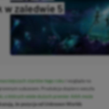
 w zaledwie 5
ANO
jmocniejszych startów tego roku
i wygląda na
ę ogromnym sukcesem. Produkcja dopiero weszła
ki, o których wiele dużych premier AAA może
azują, że pozycja od Unknown Worlds