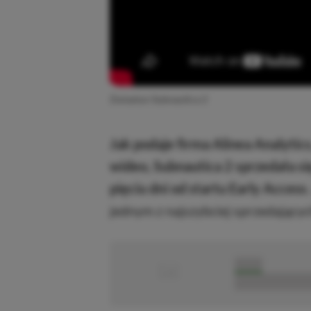
Zwiastun Subnautica 2
Jak podaje firma Alinea Analytics
wideo, Subnautica 2 sprzedała si
pięciu dni od startu Early Access
jednym z najszybciej sprzedający
■
■■■■■
■■■■■■■■■■■