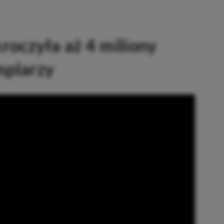
roczyła aż 4 miliony
mplarzy