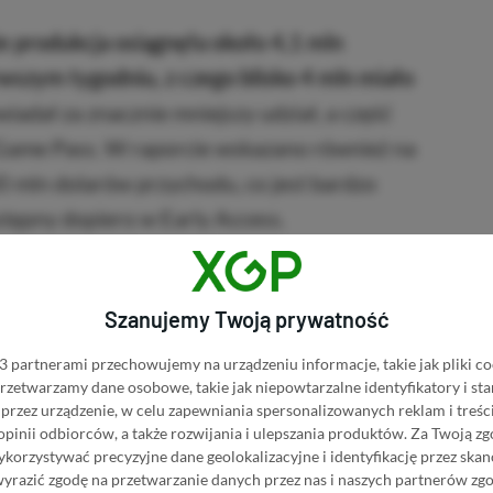
że produkcja osiągnęła około 4,1 mln
szym tygodniu, z czego blisko 4 mln miało
adał za znacznie mniejszy udział, a część
 Game Pass. W raporcie wskazano również na
0 mln dolarów przychodu, co jest bardzo
tępny dopiero w Early Access.
Kup Subnautica 2
Szanujemy Twoją prywatność
BRAK PROWIZJI ZA PŁATNOŚĆ
ica 2 w Instant Gaming
 partnerami przechowujemy na urządzeniu informacje, takie jak pliki co
 przetwarzamy dane osobowe, takie jak niepowtarzalne identyfikatory i s
PRZEJDŹ DO SKLEPU
przez urządzenie, w celu zapewniania spersonalizowanych reklam i treści
3%
TANIEJ Z KODEM
XGPPL
 opinii odbiorców, a także rozwijania i ulepszania produktów.
Za Twoją zg
ica 2 w Eneba
SKOPIUJ
orzystywać precyzyjne dane geolokalizacyjne i identyfikację przez ska
wyrazić zgodę na przetwarzanie danych przez nas i naszych partnerów zg
PRZEJDŹ DO SKLEPU