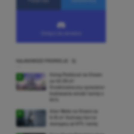
NAJNOWSZE PROMOCJE
Going Medieval na Steam
za 40,39 zł!
Średniowieczny symulator
budowania wioski taniej o
64%
Alan Wake na Steam za
9,16 zł! Kultowy horror
dostępny aż 87% taniej