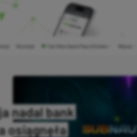
ocje
Recenzje
Tani Xbox Game Pass Ultimate
Więcej
ja nadal bank
ra osiągnęła