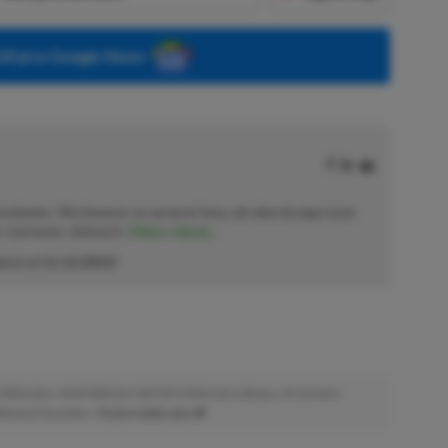
P.pl w Google News
solowiec. Wychowany na sprzęcie Sony, ale obecnie jego życie
o–czerwono–zielonych.
Zobacz więcej...
akcji od
11.12.2023
)
afiliacyjne. Jeżeli klikniesz taki link i dokonasz zakupu, otrzymamy
atkowych kosztów. |
Etyka redakcyjna