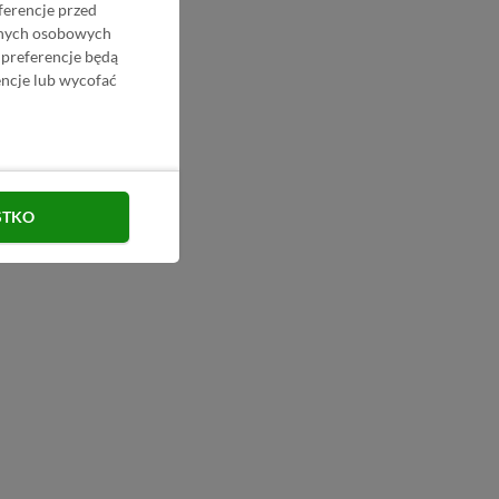
ferencje przed
danych osobowych
 preferencje będą
ncje lub wycofać
STKO