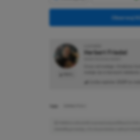
Obserwuj XG
O AUTORZE
Herbert Friedel
REDAKTOR DZIAŁU NEWSY
Gracz od małego. Urodzony kon
maluje się w barwach niebiesk
PROFIL
Liczba wpisów:
2129
(w red
TAGI:
SUBNAUTICA 2
Niektóre odnośniki w powyższej publikacji to linki 
niewielką prowizję, a Ty nie poniesiesz żadnych dod