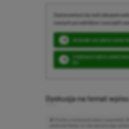
Zastanawiasz się nad zakupem subs
naszych poradników i oszczędź na
SPOSOBY NA XBOX GAME PAS
3 MIESIĄCE XBOX GAME PASS
ZŁ)
Dyskusja na temat wpis
Prosimy o zachowanie kultury wypowiedzi.
platformie Disqus, to i tak zalecamy jego założen