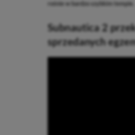
rośnie w bardzo szybkim tempie.
Subnautica 2 przek
sprzedanych egze