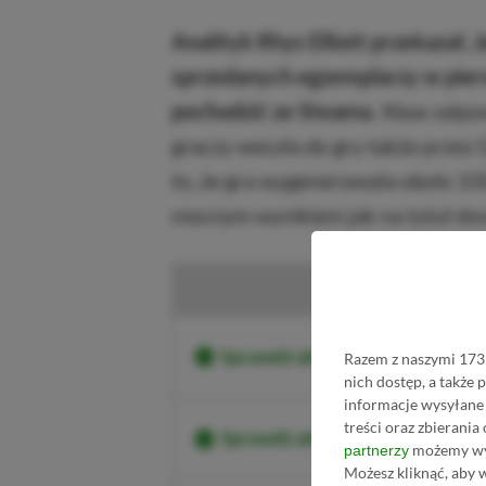
Analityk Rhys Elliott przekazał, 
sprzedanych egzemplarzy w pierw
pochodzić ze Steama.
Xbox odpowi
graczy weszła do gry także przez
to, że gra wygenerowała około 10
mocnym wynikiem jak na tytuł dos
Sprawdź aktualne ceny Subnaut
Razem z naszymi 1733
nich dostęp, a także
informacje wysyłane 
treści oraz zbierania
Sprawdź aktualne ceny Subnaut
możemy wyk
partnerzy
Możesz kliknąć, aby 