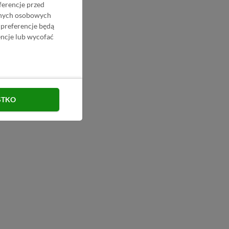
ferencje przed
danych osobowych
 preferencje będą
ncje lub wycofać
STKO