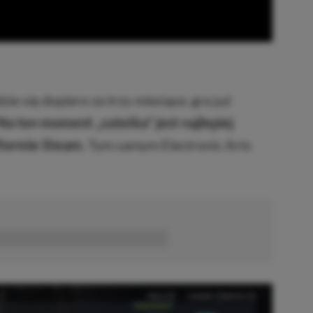
ie się dopiero za trzy miesiące, gra już
Na ten moment „szóstka” jest najlepiej
tformie Steam.
Tym samym Electronic Arts
■■■■■■