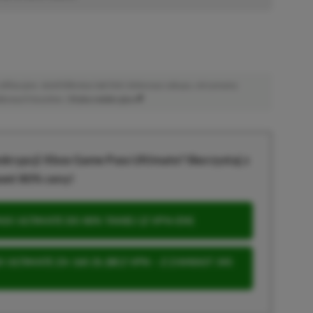
afiliacyjne. Jeżeli klikniesz taki link i dokonasz zakupu, otrzymamy
atkowych kosztów. |
Etyka redakcyjna
krypcji Xbox Game Pass Ultimate? Skorzystaj z
wet 80% ceny!
S ULTIMATE DO 80% TANIEJ (Z VPN-EM)
 ULTIMATE ZA 160 ZŁ (BEZ VPN – Z ZAMIAST 345