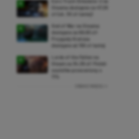
Euro Truck Simulator 2 na
Steama dostępne za 47,26
zł (ok. 30 zł taniej)
God of War na Steama
dostępne za 69,63 zł!
Przygody Kratosa
dostępne aż 150 zł taniej
Lords of the Fallen na
Steam za 34,36 zł! Polski
soulslike przeceniony o
71%
ZOBACZ WIĘCEJ