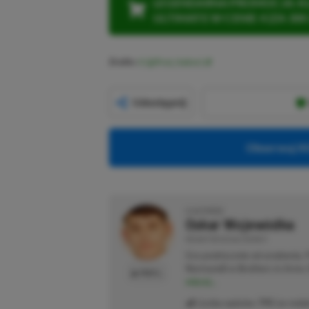
LEGENDARNA PROMOCJA: KLI
ULTIMATE W CENIE 4 (ZA 300 
Źródło:
X (@Pirat_Nation)
Udostępnij
Obserwuj XG
O AUTORZE
Oskar Wojewódka
REDAKTOR DZIAŁU NEWSY
Gra praktycznie od urodzenia.
Normandii w Brothers in Arms: 
PROFIL
więcej...
Liczba wpisów:
795
(w redak