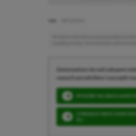
TAGI:
BATTLEFIELD 6
Niektóre odnośniki w powyższej publikacji to linki 
niewielką prowizję, a Ty nie poniesiesz żadnych dod
Zastanawiasz się nad zakupem subs
naszych poradników i oszczędź na
SPOSOBY NA XBOX GAME PAS
3 MIESIĄCE XBOX GAME PASS
ZŁ)