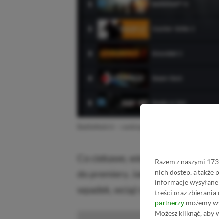
Battlefield 6 – ranking bestsellerów Steam
Co ciekawe, wiele osób namawiało
Razem z naszymi 1733
nich dostęp, a także
do premiery. Jak widać, nic to nie
informacje wysyłane 
wpadek, wciąż ma oddane grono od
treści oraz zbierania
możemy wyk
partnerzy
Możesz kliknąć, aby 