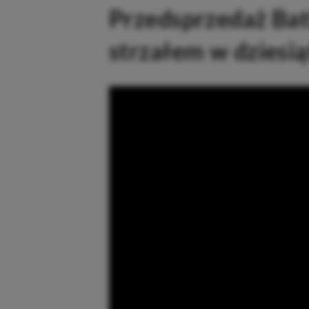
Przedsprzedaż Batt
strzałem w dziesią