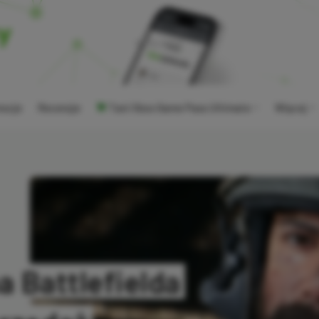
ocje
Recenzje
Tani Xbox Game Pass Ultimate
Więcej
na Battlefielda