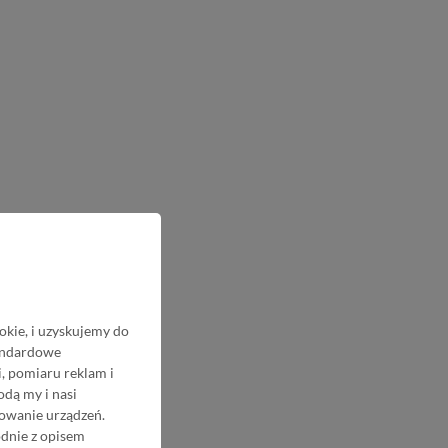
okie, i uzyskujemy do
tandardowe
, pomiaru reklam i
odą my i nasi
nowanie urządzeń.
odnie z opisem