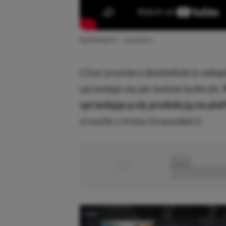
Battlefield 6 – zwiastun
Choć premiera Battlefield 6 odbędz
sprzedaje się jak świeże bułeczki.
sprzedającą się produkcją na pla
zrzuciło z tronu Grounded 2.
■
■■■■■
■■■■■■■■■■■