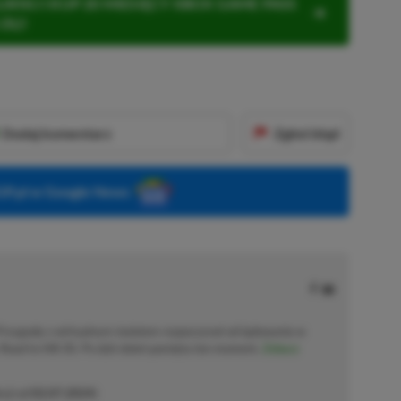
KNIJ I KUP 20 MIESIĘCY XBOX GAME PASS
ZŁ)!
Dodaj komentarz
Zgłoś błąd
P.pl w Google News
 Przygodę z wirtualnym światem rozpoczynał od lądowania w
Road to Hill 30. Po dziś dzień pamięta ten moment.
Zobacz
cji od
02.07.2024
)