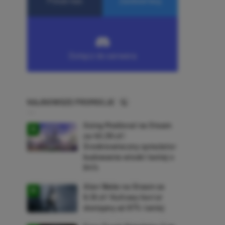
NAJNOWSZE PROMOCJE
Going Medieval na Steam
za 40,39 zł!
Średniowieczny symulator
budowania wioski taniej o
64%
Alan Wake na Steam za
9,16 zł! Kultowy horror
dostępny aż 87% taniej