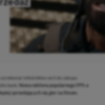
przedaż
SKOPIOWANO
y przekonać miłośników serii do zakupu
biło bank.
Nowa odsłona popularnego FPS-a
epiej sprzedających się gier na Steam.