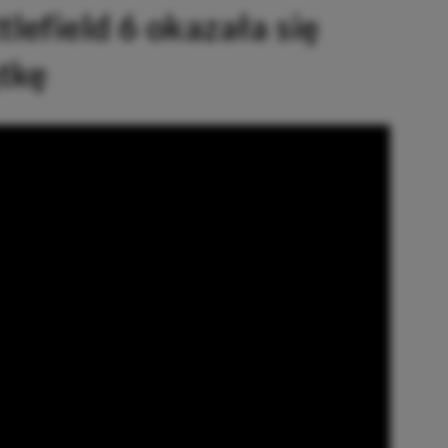
lefield 6 okazała się
tkę