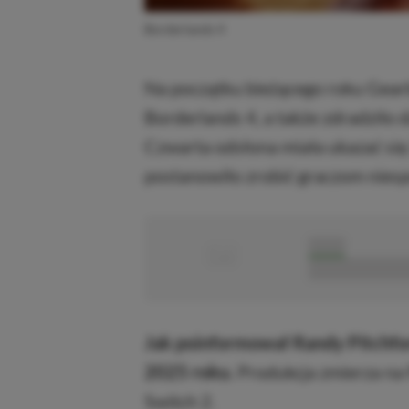
Borderlands 4
Na początku bieżącego roku Gear
Borderlands 4, a także zdradziło 
Czwarta odsłona miała ukazać się
postanowiło zrobić graczom niesp
■
■■■■■
■■■■■■■■■■■
Jak poinformował Randy Pitchfor
2025 roku.
Produkcja zmierza na 
Switch 2.