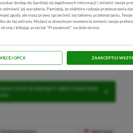
uzyskać dostęp do bardziej szczegółowych informacji i zmienić swoje pre
b odmówić jej wyrażenia.
Pamiętaj, że niektóre rodzaje przetwarzania 
PRZEJDŹ DO SKLEPU
jej zgody, ale masz prawo sprzeciwić się takiemu przetwarzaniu. Twoje
10%
TANIEJ Z KODEM
XGP6
lands 3 w GAMIVO
ylko do tej witryny. Możesz w dowolnym momencie zmienić swoje prefere
SKOPIUJ
 stronę i klikając przycisk "Prywatność" na dole strony.
R
E
K
L
A
M
A
f Play, podczas którego Borderlands 4
, odbędzie się 30 kwietnia. Pokaz potrwa
WIĘCEJ OPCJI
ZAAKCEPTUJ WSZY
KNIJ I KUP 20 MIESIĘCY XBOX GAME PASS
ZŁ)!
Dodaj komentarz
Zgłoś błąd