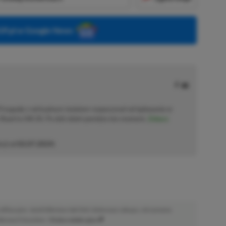
P.pl w Google News
 Przygodę z wirtualnym światem rozpoczynał od lądowania w
Road to Hill 30. Po dziś dzień pamięta ten moment.
Zobacz
cji od
02.07.2024
)
afiliacyjne. Jeżeli klikniesz taki link i dokonasz zakupu, otrzymamy
atkowych kosztów. |
Etyka redakcyjna