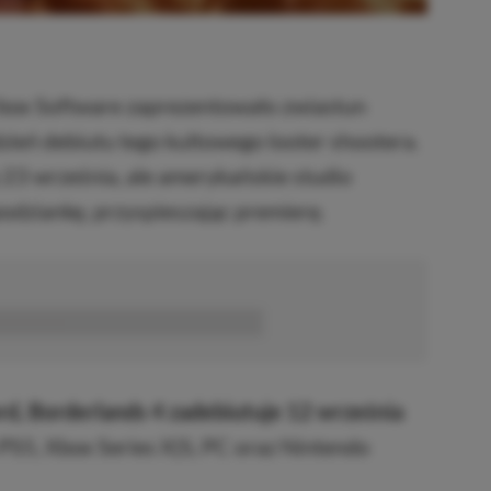
box Software zaprezentowało zwiastun
dzień debiutu tego kultowego looter shootera.
 23 września, ale amerykańskie studio
odziankę, przyspieszając premierę.
■■■■■■
d, Borderlands 4 zadebiutuje 12 września
PS5, Xbox Series X|S, PC oraz Nintendo