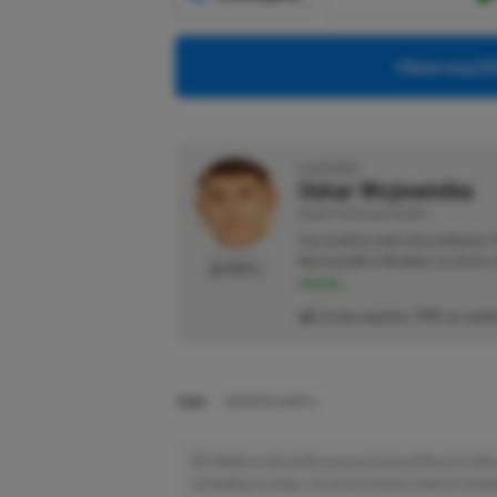
Obserwuj XG
O AUTORZE
Oskar Wojewódka
REDAKTOR DZIAŁU NEWSY
Gra praktycznie od urodzenia.
Normandii w Brothers in Arms: 
PROFIL
więcej...
Liczba wpisów:
795
(w redak
TAGI:
BORDERLANDS 4
Niektóre odnośniki w powyższej publikacji to linki 
niewielką prowizję, a Ty nie poniesiesz żadnych dod