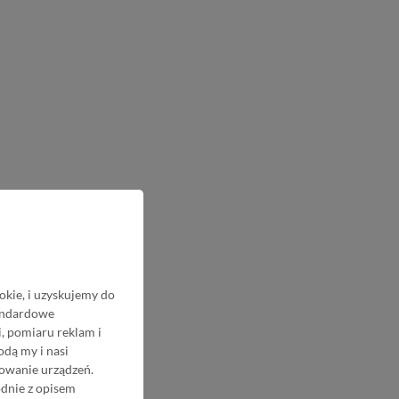
okie, i uzyskujemy do
tandardowe
, pomiaru reklam i
odą my i nasi
nowanie urządzeń.
odnie z opisem