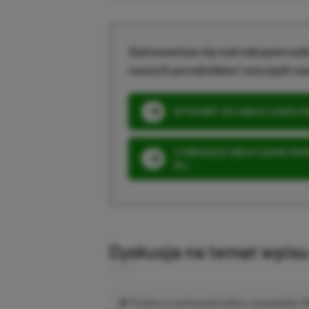
Zastanawiasz się nad zakupem subs
naszych poradników i oszczędź na
SPOSOBY NA XBOX GAME PAS
3 MIESIĄCE XBOX GAME PASS
ZŁ)
Dyskusja na temat wpis
Prosimy o zachowanie kultury wypowiedzi.