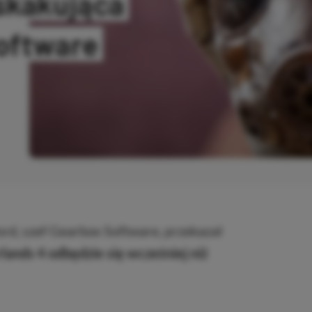
skakująca
oftware
SKOPIOWANO
ord, szef Gearbox Software, przekazał
ands 4 odbędzie się wcześniej niż