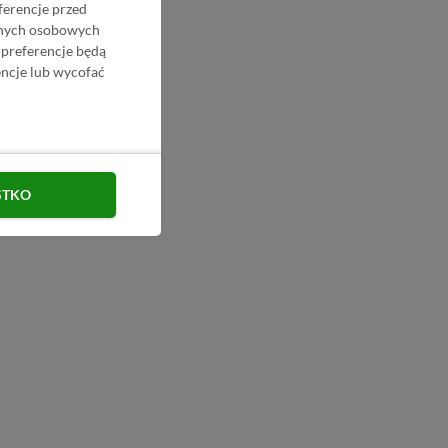
ferencje przed
danych osobowych
 preferencje będą
ncje lub wycofać
STKO