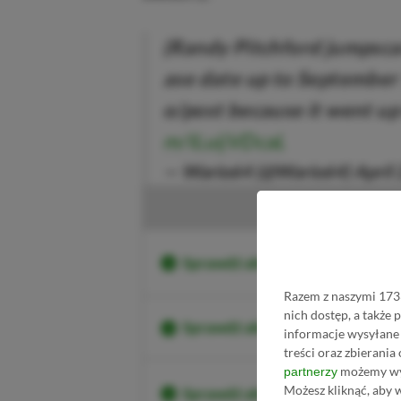
(Randy Pitchford jumpscar
ase date up to September 
o/post because it went up
m/ILuijVDcaL
— Wario64 (@Wario64)
April
K
Sprawdź aktualne ceny Borderl
Razem z naszymi 1733
nich dostęp, a także
Sprawdź aktualne ceny Borderl
informacje wysyłane 
treści oraz zbierania
możemy wyk
partnerzy
Możesz kliknąć, aby 
Sprawdź aktualne ceny Borderl