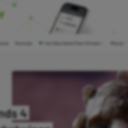
ocje
Recenzje
Tani Xbox Game Pass Ultimate
Więcej
nds 4