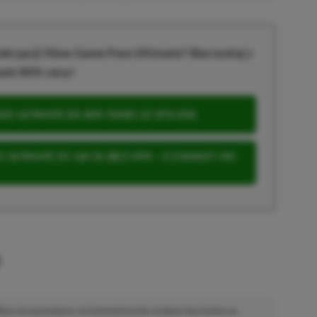
krypcji Xbox Game Pass Ultimate? Skorzystaj z
wet 80% ceny!
S ULTIMATE DO 80% TANIEJ (Z VPN-EM)
 ULTIMATE ZA 160 ZŁ (BEZ VPN – Z ZAMIAST 345
u
 Mimo że pozwalamy na komentowanie osobom bez konta na