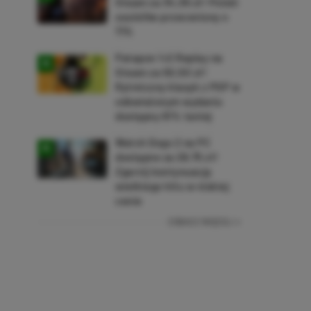
Steam za 34,36 zł! Polski
soulslike przeceniony o
71%
Patapon 1+2 Replay na
Steam za 50,50 zł!
Rytmiczny klasyk z PSP w
odświeżonym wydaniu
dostępny 61% taniej
Watch Dogs 2 na PC
dostępne za 28,75 zł!
Zgarnij kontynuację
wielkiego hitu w niskiej
cenie
ZOBACZ WIĘCEJ