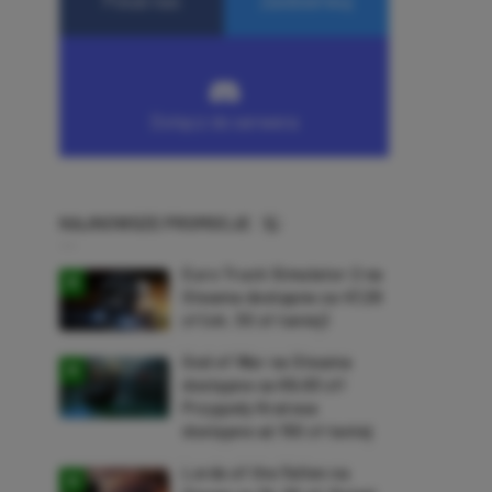
NAJNOWSZE PROMOCJE
Euro Truck Simulator 2 na
Steama dostępne za 47,26
zł (ok. 30 zł taniej)
God of War na Steama
dostępne za 69,63 zł!
Przygody Kratosa
dostępne aż 150 zł taniej
Lords of the Fallen na