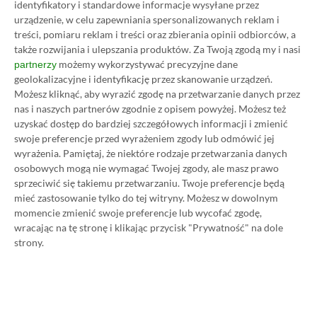
identyfikatory i standardowe informacje wysyłane przez
Euro Truck Simulator 2 na Steama
urządzenie, w celu zapewniania spersonalizowanych reklam i
treści, pomiaru reklam i treści oraz zbierania opinii odbiorców, a
dostępne za 47,26 zł (ok. 30 zł taniej)
także rozwijania i ulepszania produktów.
Za Twoją zgodą my i nasi
możemy wykorzystywać precyzyjne dane
partnerzy
God of War na Steama dostępne za 69,63
geolokalizacyjne i identyfikację przez skanowanie urządzeń.
zł! Przygody Kratosa dostępne aż 150 zł
Możesz kliknąć, aby wyrazić zgodę na przetwarzanie danych przez
taniej
nas i naszych partnerów zgodnie z opisem powyżej. Możesz też
uzyskać dostęp do bardziej szczegółowych informacji i zmienić
Lords of the Fallen na Steam za 34,36 zł!
swoje preferencje przed wyrażeniem zgody lub odmówić jej
wyrażenia.
Pamiętaj, że niektóre rodzaje przetwarzania danych
Polski soulslike przeceniony o 71%
osobowych mogą nie wymagać Twojej zgody, ale masz prawo
sprzeciwić się takiemu przetwarzaniu. Twoje preferencje będą
ZOBACZ WIĘCEJ
mieć zastosowanie tylko do tej witryny. Możesz w dowolnym
momencie zmienić swoje preferencje lub wycofać zgodę,
wracając na tę stronę i klikając przycisk "Prywatność" na dole
strony.
Dyskusja na temat wpisu
Prosimy o zachowanie kultury wypowiedzi. Mimo że
pozwalamy na komentowanie osobom bez konta na