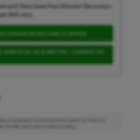
krypcji Xbox Game Pass Ultimate? Skorzystaj z
wet 80% ceny!
S ULTIMATE DO 80% TANIEJ (Z VPN-EM)
 ULTIMATE ZA 160 ZŁ (BEZ VPN – Z ZAMIAST 345
u
 Mimo że pozwalamy na komentowanie osobom bez konta na
ie, bo wpisy gości często trafiają do spamu.