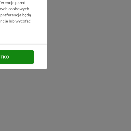
ferencje przed
danych osobowych
 preferencje będą
ncje lub wycofać
STKO