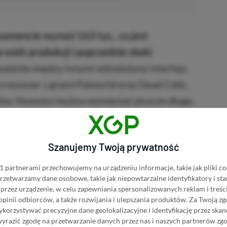
omencie wynosi 163 tys., co jest
wiek produkcji i poprzednie skoki
dziła między innymi odświeżony interfejs,
crossover z grami Palworld oraz Dead Cells,
ów. Nowości można wymieniać jeszcze długo,
 je samemu w grze lub na
stronie Steam
.
Szanujemy Twoją prywatność
Kup Terraria
 partnerami przechowujemy na urządzeniu informacje, takie jak pliki co
BRAK PROWIZJI ZA PŁATNOŚĆ
 przetwarzamy dane osobowe, takie jak niepowtarzalne identyfikatory i s
 w Instant Gaming
przez urządzenie, w celu zapewniania spersonalizowanych reklam i treści
 opinii odbiorców, a także rozwijania i ulepszania produktów.
Za Twoją zg
PRZEJDŹ DO SKLEPU
orzystywać precyzyjne dane geolokalizacyjne i identyfikację przez ska
3%
TANIEJ Z KODEM
XGPPL
 w Eneba
wyrazić zgodę na przetwarzanie danych przez nas i naszych partnerów zg
SKOPIUJ