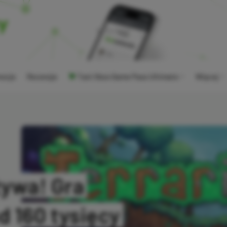
ocje
Recenzje
Tani Xbox Game Pass Ultimate
Więcej
żywa! Gra
d 160 tysięcy