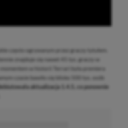
wykle często ogrywanym przez graczy tytułem.
nnie znajduje się nawet 45 tys. graczy w
omentem w historii Terrari była premiera
amym czasie bawiło się blisko 500 tys. osób
debiutowała aktualizacja 1.4.5, co ponownie
■■■■■■