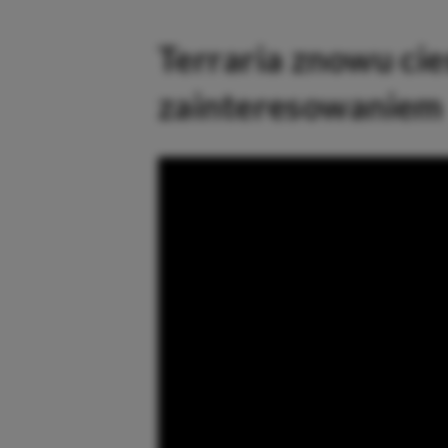
Terraria znowu cie
zainteresowaniem