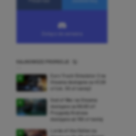
NAJNOWSZE PROMOCJE
Euro Truck Simulator 2 na
Steama dostępne za 47,26
zł (ok. 30 zł taniej)
God of War na Steama
dostępne za 69,63 zł!
Przygody Kratosa
dostępne aż 150 zł taniej
Lords of the Fallen na