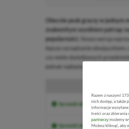
Obecnie peak graczy w jednym m
znakomitym wynikiem patrząc na 
popularności.
Nowa wersja wprowa
lepsze zarządzanie ekwipunkiem, 
czy wiele dodatkowych przedmiot
jednak najlepiej będzie sprawdzić
Razem z naszymi 1731
nich dostęp, a także
Sprawdź aktualne ceny Terraria
informacje wysyłane 
treści oraz zbierania
możemy wyk
partnerzy
Sprawdź aktualne ceny Terraria
Możesz kliknąć, aby 