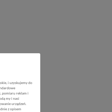
okie, i uzyskujemy do
tandardowe
, pomiaru reklam i
odą my i nasi
nowanie urządzeń.
odnie z opisem