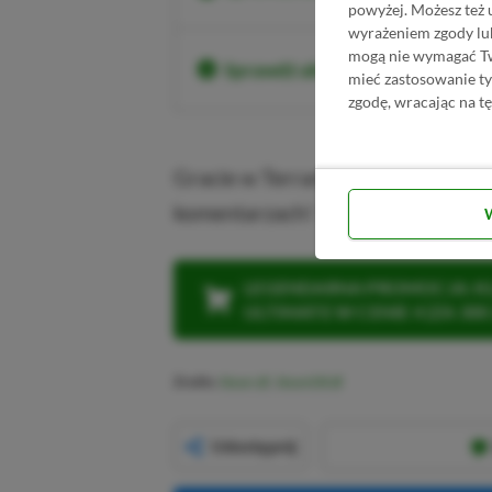
powyżej. Możesz też 
wyrażeniem zgody lu
mogą nie wymagać Two
Sprawdź aktualne ceny Terrar
mieć zastosowanie t
zgodę, wracając na tę
Gracie w Terrarię? A może dopiero
komentarzach!
LEGENDARNA PROMOCJA: KLI
ULTIMATE W CENIE 4 (ZA 300 
Źródło:
Steam
,
SteamDB
Udostępnij