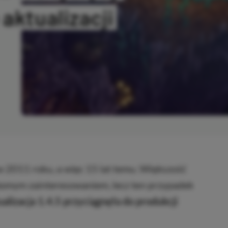
aktualizacji
ANO
w 2011 roku, a więc 15 lat temu. Większość
nikomym zainteresowaniem, lecz ten przypadek
lizacja 1.4.5 przyciągnęła do produkcji