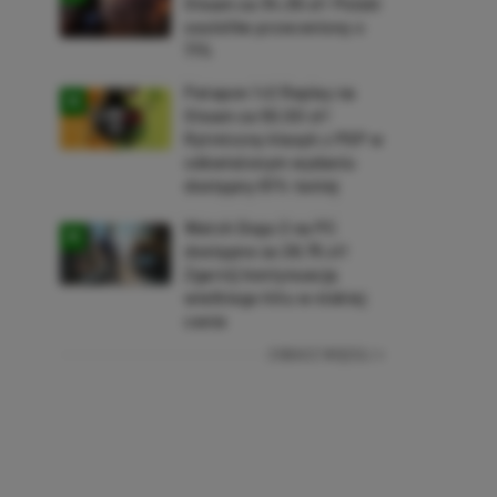
Steam za 34,36 zł! Polski
soulslike przeceniony o
71%
Patapon 1+2 Replay na
Steam za 50,50 zł!
Rytmiczny klasyk z PSP w
odświeżonym wydaniu
dostępny 61% taniej
Watch Dogs 2 na PC
dostępne za 28,75 zł!
Zgarnij kontynuację
wielkiego hitu w niskiej
cenie
ZOBACZ WIĘCEJ