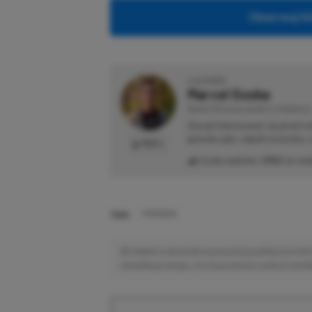
Obserwuj XG
O AUTORZE
Marcel Goska
REDAKTOR DZIAŁU NEWSY & PROMOCJE
Zaczął interesować się grami 
gatunku gier, odpali wszystko,
PROFIL
Liczba wpisów:
1902
(w red
TAGI:
TERRARIA
Niektóre odnośniki w powyższej publikacji to linki 
niewielką prowizję, a Ty nie poniesiesz żadnych dod