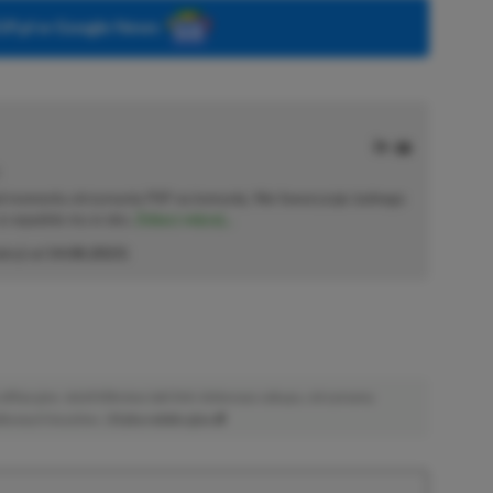
P.pl w Google News
od momentu otrzymania PSP na komunię. Nie faworyzuje żadnego
 co wpadnie mu w oko.
Zobacz więcej...
akcji od
14.08.2023
)
afiliacyjne. Jeżeli klikniesz taki link i dokonasz zakupu, otrzymamy
atkowych kosztów. |
Etyka redakcyjna