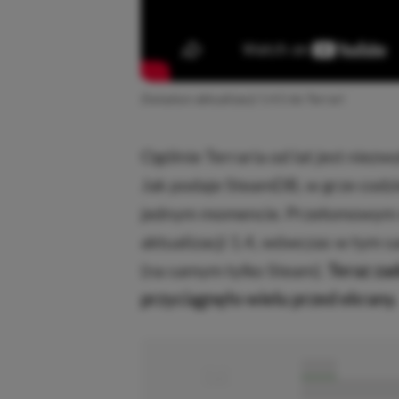
Zwiastun aktualizacji 1.4.5 do Terrari
Ogólnie Terraria od lat jest niez
Jak podaje SteamDB, w grze codzie
jednym momencie. Przełomowym m
aktualizacji 1.4, wówczas w tym s
(na samym tylko Steam).
Teraz za
przyciągnęło wielu przed ekrany.
■
■■■■■
■■■■■■■■■■■