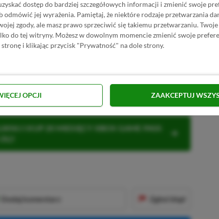
uzyskać dostęp do bardziej szczegółowych informacji i zmienić swoje pre
b odmówić jej wyrażenia.
Pamiętaj, że niektóre rodzaje przetwarzania 
PRZEJDŹ DO SKLEPU
jej zgody, ale masz prawo sprzeciwić się takiemu przetwarzaniu. Twoje
10%
TANIEJ Z KODEM
XGP6
ia w GAMIVO
ylko do tej witryny. Możesz w dowolnym momencie zmienić swoje prefere
SKOPIUJ
 stronę i klikając przycisk "Prywatność" na dole strony.
R
E
K
L
A
M
A
 macie taki zamiar? Dajcie znać w
WIĘCEJ OPCJI
ZAAKCEPTUJ WSZY
KNIJ I KUP 20 MIESIĘCY XBOX GAME PASS
ZŁ)!
Dodaj komentarz
Zgłoś błąd