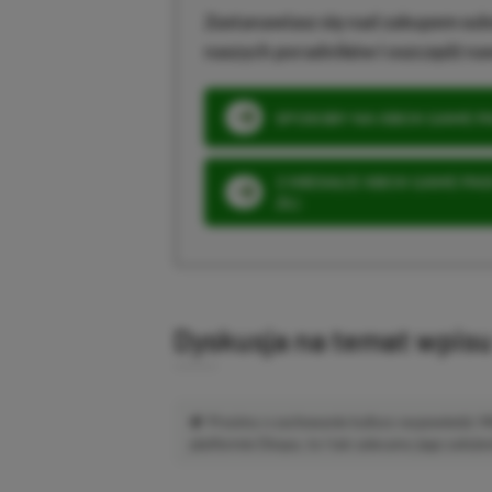
Zastanawiasz się nad zakupem subs
naszych poradników i oszczędź na
SPOSOBY NA XBOX GAME PAS
3 MIESIĄCE XBOX GAME PASS
ZŁ)
Dyskusja na temat wpis
Prosimy o zachowanie kultury wypowiedzi.
platformie Disqus, to i tak zalecamy jego założen