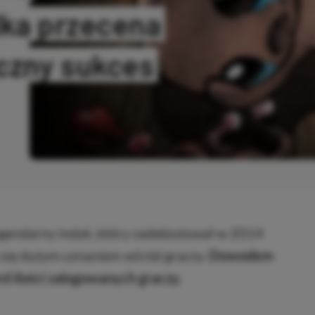
lka przecena
yczny sukces
IOWANO
legendarny indyk, który zadebiutował w 2014
y się dużym uznaniem wśród graczy.
Dowodem
rd ilości zalogowanych graczy.