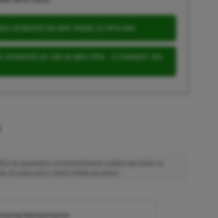
S ULTIMATE DO 80% TANIEJ (Z VPN-EM)
 ULTIMATE ZA 160 ZŁ (BEZ VPN – Z ZAMIAST 345
u
 Mimo że pozwalamy na komentowanie osobom bez konta na
ie, bo wpisy gości często trafiają do spamu.
zytaj komentarze