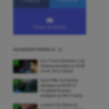
NAJNOWSZE PROMOCJE
Euro Truck Simulator 2 na
Steama dostępne za 47,26
zł (ok. 30 zł taniej)
God of War na Steama
dostępne za 69,63 zł!
Przygody Kratosa
dostępne aż 150 zł taniej
Lords of the Fallen na