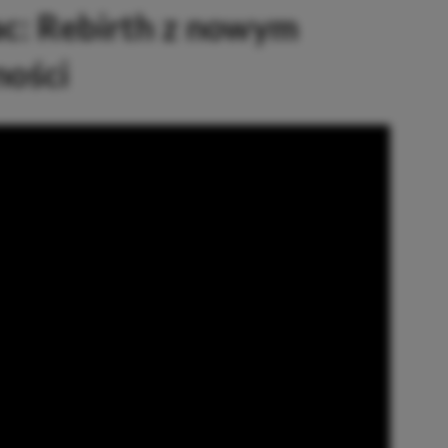
ac: Rebirth z nowym
ności