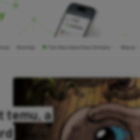
ocje
Recenzje
Tani Xbox Game Pass Ultimate
Więcej
t temu, a
ord