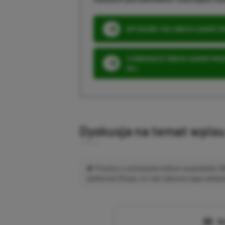
SPOSOBY NA XBOX GAME PAS
3 MIESIĄCE XBOX GAME PASS
ZŁ)
Dyskusja na temat wpis
Prosimy o zachowanie kultury wypowiedzi.
platformie Disqus, to i tak zalecamy jego założen
Wc