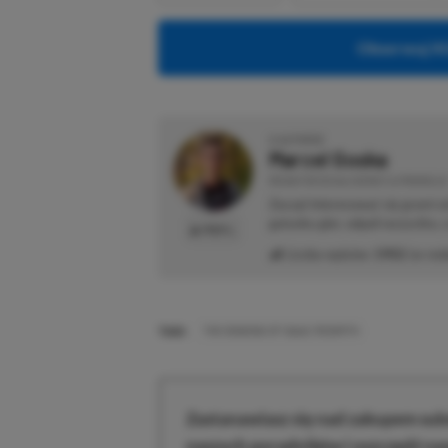
Obserwuj XG
O AUTORZE
Marcel Goska
REDAKTOR DZIAŁU NEWSY & PROMOCJE
Zaczął interesować się grami 
gatunku gier, odpali wszystko,
PROFIL
Liczba wpisów:
1902
(w red
TAGI:
THE BINDING OF ISAAC REBIRTH
Zastanawiasz się nad zakupem subs
naszych poradników i oszczędź na