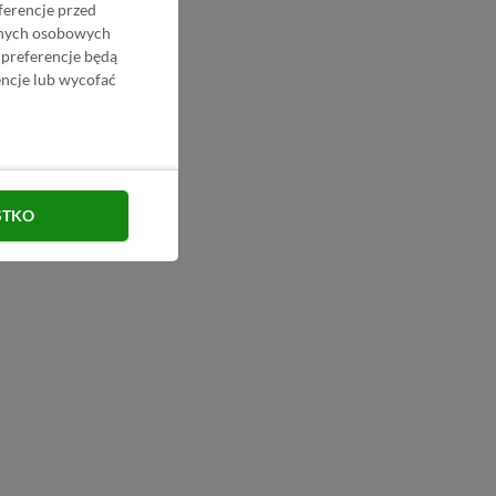
ferencje przed
danych osobowych
 preferencje będą
ncje lub wycofać
STKO