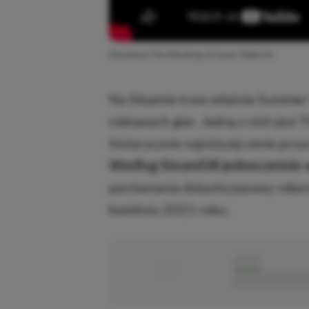
Zwiastun The Binding of Isaac: Rebirth
Na Steamie trwa właśnie Summer S
ciekawych gier. Jedną z nich jest T
historycznie najniższej cenie przy
Według SteamDB jednocześnie w
porównania dotychczasowy rekord
kwietniu 2021 roku.
■
■■■■■
■■■■■■■■■■■