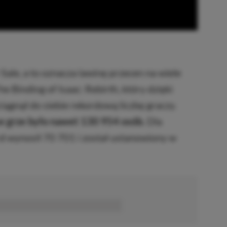
ale, a to oznacza lawinę przecen na wiele
he Binding of Isaac: Rebirth, który dzięki
ciągnął do siebie rekordową liczbę graczy.
 grze było nawet 130 954 osób.
Dla
 wynosił 70 701 i został ustanowiony w
■■■■■■