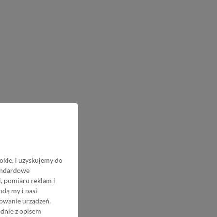
okie, i uzyskujemy do
tandardowe
, pomiaru reklam i
odą my i nasi
nowanie urządzeń.
odnie z opisem