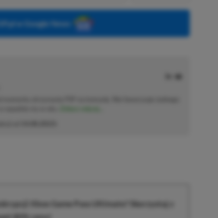
P.pl w Google News
od momentu otrzymania PSP na komunię. Nie faworyzuje żadnego
 co wpadnie mu w oko.
Zobacz więcej...
akcji od
14.08.2023
)
krypcji Xbox Game Pass Ultimate? Skorzystaj z
wet 80% ceny!