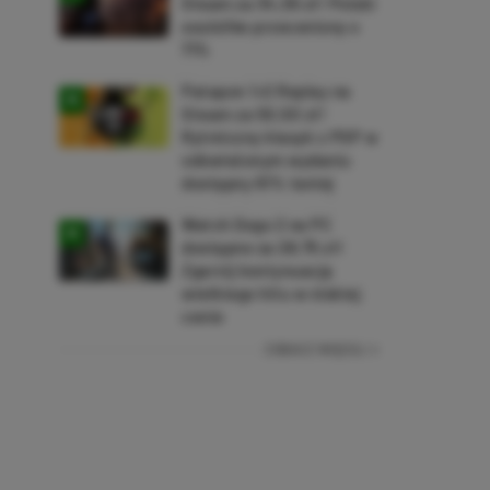
Steam za 34,36 zł! Polski
soulslike przeceniony o
71%
Patapon 1+2 Replay na
Steam za 50,50 zł!
Rytmiczny klasyk z PSP w
odświeżonym wydaniu
dostępny 61% taniej
Watch Dogs 2 na PC
dostępne za 28,75 zł!
Zgarnij kontynuację
wielkiego hitu w niskiej
cenie
ZOBACZ WIĘCEJ