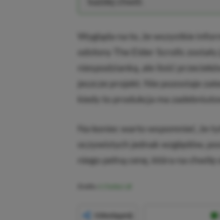
każdej chwili.
Wygląda na to, że wszystkie info
odsłony The Elder Scrolls zostały
niespodzianką, ale ilość przecie
jeszcze projekt. Nie pozostaje zat
kiedy to produkcja ma zadebniuto
Na koniec warto wspomnieć, że tyt
oczywistych jednak względów, pos
niego pełną cenę, która na chwilę 
Źródło:
X (Twitter)
Udostępnij