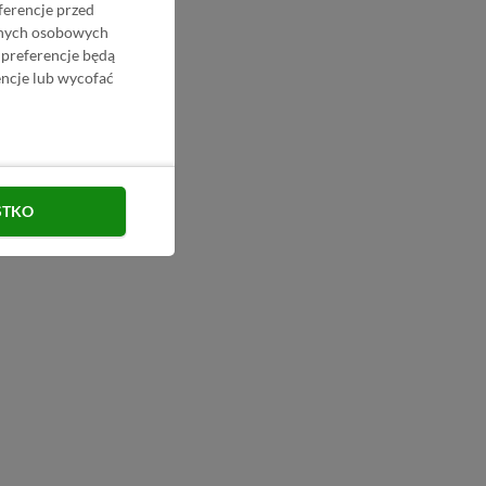
ferencje przed
danych osobowych
 preferencje będą
ncje lub wycofać
STKO