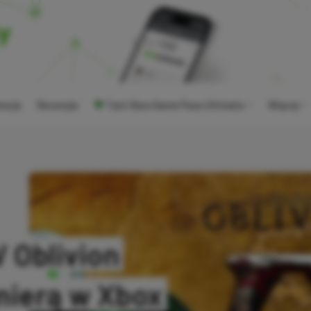
ocje
Recenzje
Tani Xbox Game Pass Ultimate
Więcej
V Oblivion
mierą w Xbox