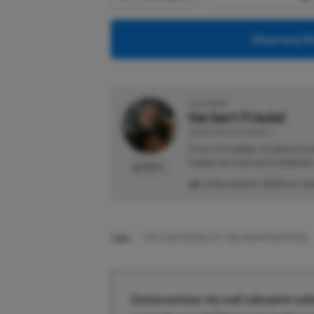
Obserwuj XG
O AUTORZE
Herbert Friedel
REDAKTOR DZIAŁU NEWSY
Gracz od małego. Urodzony kon
maluje się w barwach niebiesk
PROFIL
Liczba wpisów:
2129
(w red
TAGI:
THE ELDER SCROLLS IV: OBLIVION REMASTERED
Zastanawiasz się nad zakupem subs