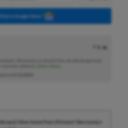
P.pl w Google News
solowiec. Wychowany na sprzęcie Sony, ale obecnie jego życie
o–czerwono–zielonych.
Zobacz więcej...
akcji od
11.12.2023
)
krypcji Xbox Game Pass Ultimate? Skorzystaj z