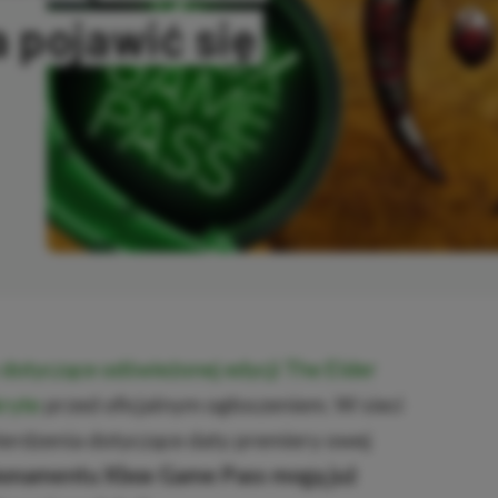
 pojawić się
SKOPIOWANO
 dotyczące odświeżonej edycji The Elder
kryte
przed oficjalnym ogłoszeniem. W sieci
ierdzenia dotyczące daty premiery owej
bonamentu Xbox Game Pass mogą już