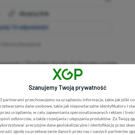
V: Oblivion Remastered
ązanych z The Elder Scrolls IV Remake wydaje
wnicy supportu Xboxa zaczęli informować
cjalnej zapowiedzi.
Xbox Support potwierdza
Szanujemy Twoją prywatność
kwietnia 2025 roku, oraz że od razu pojawi
 partnerami przechowujemy na urządzeniu informacje, takie jak pliki co
Game Pass.
 przetwarzamy dane osobowe, takie jak niepowtarzalne identyfikatory i s
przez urządzenie, w celu zapewniania spersonalizowanych reklam i treści
 opinii odbiorców, a także rozwijania i ulepszania produktów.
Za Twoją zg
orzystywać precyzyjne dane geolokalizacyjne i identyfikację przez ska
wyrazić zgodę na przetwarzanie danych przez nas i naszych partnerów zg
■■■■■■