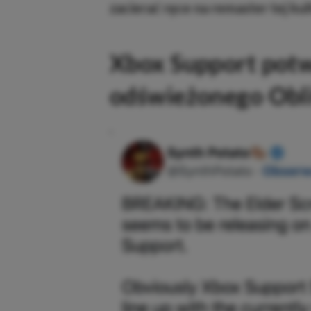
zacierać ręce na remaster tej kul
Xbox Support potw
odświeżonego Obl