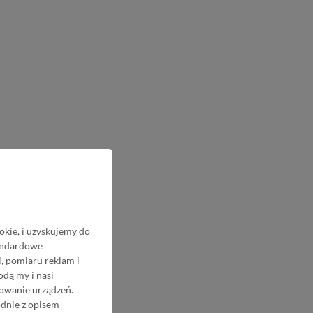
okie, i uzyskujemy do
tandardowe
, pomiaru reklam i
odą my i nasi
nowanie urządzeń.
odnie z opisem