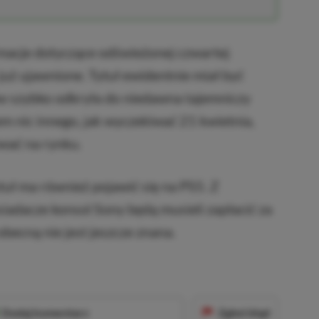
rmacje dotyczące odświeżonej czwartej
 już ujawnione. Tytuł ewidentnie miał być
ków szybko odkryła do niedawna tajemniczy
em nic innego, jak wyczekiwać 21 kwietnia,
wać na rynku.
uł ma również pojawić się na PS5. Z
iadacze konsol Sony będą musieli zapłacić za
obecną nie jest jeszcze znana.
Dodaj komentarz
Zgłoś błąd