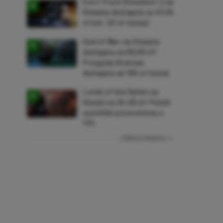
Euro Truck Simulator 2 na
Steama dostępne za 47,26
zł (ok. 30 zł taniej)
God of War na Steama
dostępne za 69,63 zł!
Przygody Kratosa
dostępne aż 150 zł taniej
Lords of the Fallen na
Steam za 34,36 zł! Polski
soulslike przeceniony o
71%
ZOBACZ WIĘCEJ