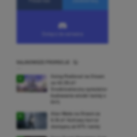
NAJNOWSZE PROMOCJE
Going Medieval na Steam
za 40,39 zł!
Średniowieczny symulator
budowania wioski taniej o
64%
Alan Wake na Steam za
9,16 zł! Kultowy horror
dostępny aż 87% taniej