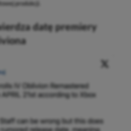
towej produkcji.
ierdza datę premiery
iviona