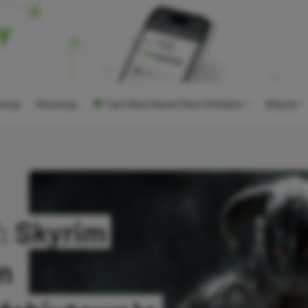
ocje
Recenzje
Tani Xbox Game Pass Ultimate
Więcej
V: Skyrim
on