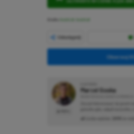
ULTIMATE W CENIE 4 (ZA 300 
Źródło:
Reddit
,
Reddit
Udostępnij
Obserwuj XG
O AUTORZE
Marcel Goska
REDAKTOR DZIAŁU NEWSY & PROMOCJE
Zaczął interesować się grami 
gatunku gier, odpali wszystko,
PROFIL
Liczba wpisów:
1898
(w red