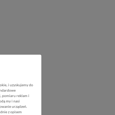
okie, i uzyskujemy do
tandardowe
, pomiaru reklam i
odą my i nasi
nowanie urządzeń.
odnie z opisem