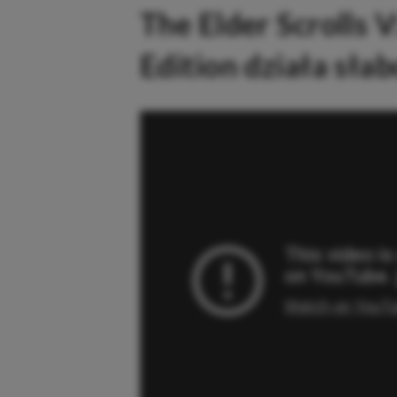
The Elder Scrolls 
Edition działa sła