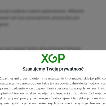
zostać wydana z takim opóźnieniem. Właśnie
und i od razu zauważyłem, jak bardzo jest
grać.
n sam zespół, który aktualizował Fallouta
Szanujemy Twoją prywatność
 partnerami przechowujemy na urządzeniu informacje, takie jak pliki co
kuje. Bethesda będzie miała teraz trochę
 przetwarzamy dane osobowe, takie jak niepowtarzalne identyfikatory i s
Scrolls V: Skyrim Anniversary Edition na
przez urządzenie, w celu zapewniania spersonalizowanych reklam i treści
 opinii odbiorców, a także rozwijania i ulepszania produktów.
Za Twoją zg
nu. Na razie pozostaje nam jedynie czekać.
orzystywać precyzyjne dane geolokalizacyjne i identyfikację przez ska
wyrazić zgodę na przetwarzanie danych przez nas i naszych partnerów zg