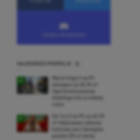
NAJNOWSZE PROMOCJE
Watch Dogs 2 na PC
dostępne za 28,75 zł!
Zgarnij kontynuację
wielkiego hitu w niskiej
cenie
Far Cry 6 na PC za 40,78
zł! Najnowsza odsłona
kultowej serii dostępna
prawie 210 zł taniej