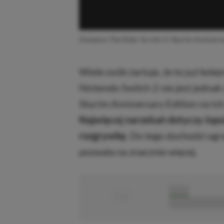
Zwiastun The Elder Scrolls V: Skyrim Annivers
Wiele osób żartuje, że to już kole
Nintendo Switch 2 nie jest jednak 
Skyrim Anniversary Edition na ich
Najwięcej narzekań dotyczy inpu
rozgrywkę
. Do tego dochodzi ogr
pozwala na znacznie więcej.
■
■■■■■
■■■■■■■■■■■