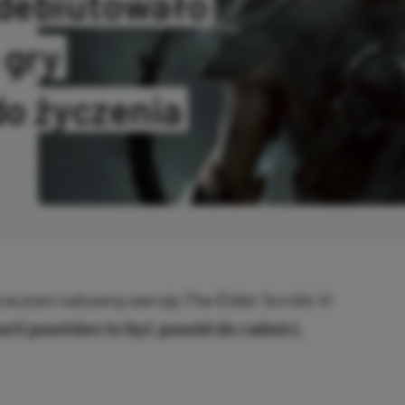
adebiutowało
 gry
do życzenia
PIOWANO
raczom natywną wersję The Elder Scrolls V:
rii powinien to być powód do radości,