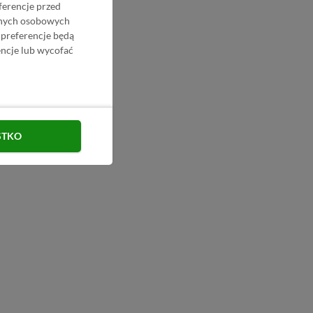
ferencje przed
danych osobowych
 preferencje będą
ncje lub wycofać
STKO