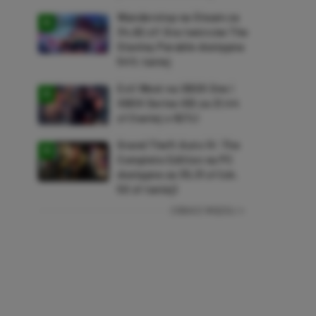
Wanderstop na Steam za
34,82 zł! Gra twórców The
Stanley Parable dostępna
54% taniej
Evil West na XBOX One i
XBOX Series X|S za 21,44
zł (taniej o 92%)
Grand Theft Auto IV: The
Complete Edition na PC
dostępne za 35,31 zł (ok.
50 zł taniej)
ZOBACZ WIĘCEJ