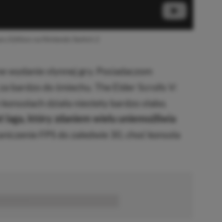
ary Edition na Nintendo Switch 2
jne wydanie słynnej gry. Posiadaczom
za bardzo do śmiechu. The Elder Scrolls V:
 konsolach działa niestety bardzo słabo.
t laga, który zdaniem wielu uniemożliwia
aniczenie FPS do zaledwie 30, choć konsola
■■■■■■