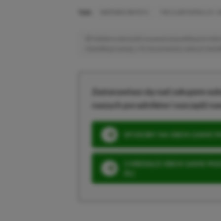
TAGI:
NINTENDO SWITCH 2
THE ELDER SCROLLS V: 
Niektóre odnośniki w powyższej publikacji to linki 
niewielką prowizję, a Ty nie poniesiesz żadnych dod
Zastanawiasz się nad zakupem subs
naszych poradników i oszczędź na
SPOSOBY NA XBOX GAME PAS
3 MIESIĄCE XBOX GAME PASS
ZŁ)