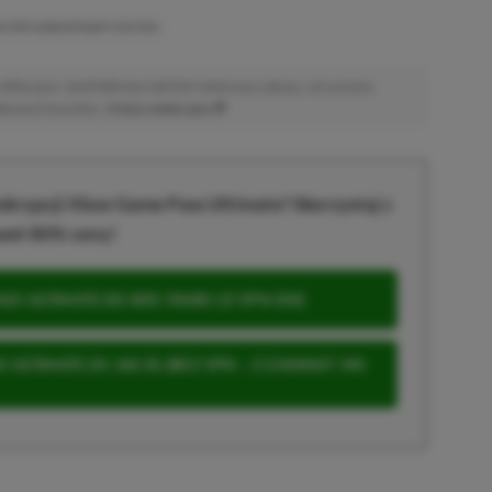
SKYRIM ANNIVERSARY EDITION
afiliacyjne. Jeżeli klikniesz taki link i dokonasz zakupu, otrzymamy
atkowych kosztów. |
Etyka redakcyjna
krypcji Xbox Game Pass Ultimate? Skorzystaj z
wet 80% ceny!
S ULTIMATE DO 80% TANIEJ (Z VPN-EM)
 ULTIMATE ZA 160 ZŁ (BEZ VPN – Z ZAMIAST 345