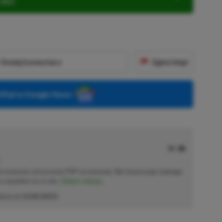
ZŁ)!
Dodaj komentarz
Zgłoś błąd
P.pl w Google News
od momentu otrzymania PSP na komunię. Nie faworyzuje żadnego
 co wpadnie mu w oko.
Zobacz więcej...
akcji od
14.08.2023
)