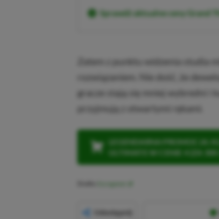
Sprawdź aktualne ceny Grand 
Zatem z punktu widzenia studia m
rozwiązaniem. Nie dość, że dewe
gracze stają się mniej wybredni i
przyjmują z otwartymi rękami.
LEGENDARNA PROMOCJA: KLI
ULTIMATE W CENIE 4 (ZA 300 
Źródło:
Eurogamer
Udostępnij