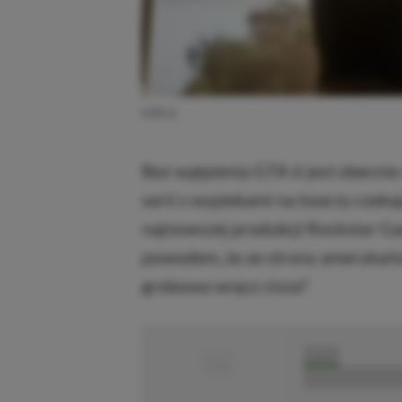
GTA 6
Bez wątpienia GTA 6 jest obecnie 
serii z wypiekami na twarzy czeka
najnowszej produkcji Rockstar Gam
powodem, że ze strony amerykańs
grobowa wręcz cisza?
■
■■■■■
■■■■■■■■■■■