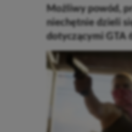
Możliwy powód, pr
niechętnie dzieli s
dotyczącymi GTA 