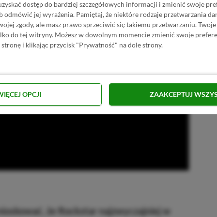
uzyskać dostęp do bardziej szczegółowych informacji i zmienić swoje pre
b odmówić jej wyrażenia.
Pamiętaj, że niektóre rodzaje przetwarzania 
jej zgody, ale masz prawo sprzeciwić się takiemu przetwarzaniu. Twoje
ylko do tej witryny. Możesz w dowolnym momencie zmienić swoje prefere
 stronę i klikając przycisk "Prywatność" na dole strony.
WIĘCEJ OPCJI
ZAAKCEPTUJ WSZY
oskować, że Rockstar najzwyczajniej w