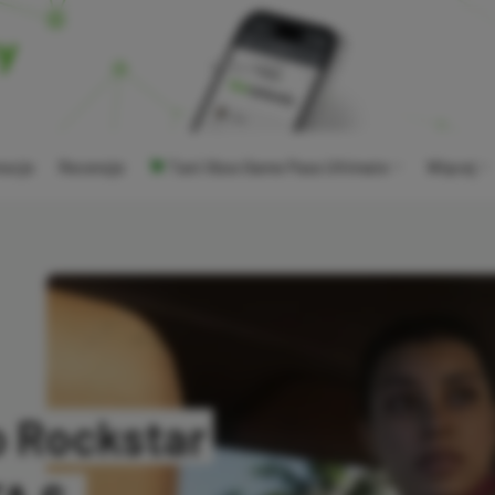
ocje
Recenzje
Tani Xbox Game Pass Ultimate
Więcej
o Rockstar