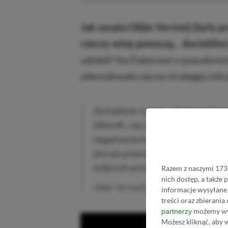
Jak uważa Obbe Vermeij (były pr
rzeczy winę ponoszą… dociekliwi
udzielił YouTuberowi o pseudonim
zdecydowało się na strategię milc
Za każdym razem, gdy duża firma
Ubisoft, czy jakiekolwiek inne st
negatywnym świetle. Z punktu w
jest po prostu milczenie. To właśn
tylko ich wina.
Razem z naszymi 1733
nich dostęp, a także
Obbe Vermeij (były pracownik Rockst
informacje wysyłane 
treści oraz zbierania
możemy wyk
partnerzy
Możesz kliknąć, aby 