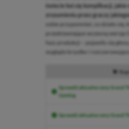
świecie boi się komplikacji, jak
zrozumieniu przez graczy jakie
sobie przypomnieć, co działo się, 
przedstawiające wczesną wersję 
fazy produkcji – pojawiły się głos
wygląda brzydko i rozczarowująco
Kup
Sprawdź aktualne ceny Grand Th
Gaming
Sprawdź aktualne ceny Grand T