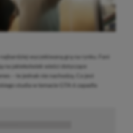
najbardziej wyczekiwaną grą na rynku. Fani
ją na jakiekolwiek wieści dotyczące
es – te jednak nie nachodzą. Co jest
kiego studia w temacie GTA 6 zapadła
■■■■■■