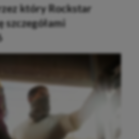
zez który Rockstar
ię szczegółami
6