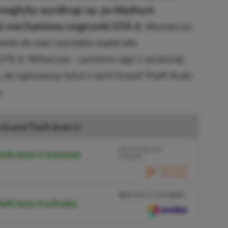
ie mogłyby wyniknąć np. po błędnym
goś mechanizmu rozgrywki GTA 6.
Wystarczy
kiedy do sieci wyciekły materiały
GTA 6. Wówczas – pomimo ujęć z wczesnej
y, że najnowszy tytuł z serii Grand Theft Auto
.
 Grand Theft Auto V
BRAK PROWIZJI ZA
eft Auto V w Instant
PŁATNOŚĆ
PRZEJDŹ DO SKLEPU
3%
TANIEJ Z KODEM
XGPPL
heft Auto V w Eneba
SKOPIUJ
PRZEJDŹ DO SKLEPU