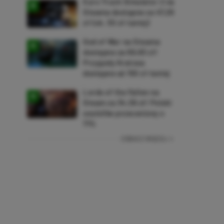
Euro Truck Simulator 2 na
Steama dostępne za 47,26
zł (ok. 30 zł taniej)
God of War na Steama
dostępne za 69,63 zł!
Przygody Kratosa
dostępne aż 150 zł taniej
Lords of the Fallen na
Steam za 34,36 zł! Polski
soulslike przeceniony o
71%
ZOBACZ WIĘCEJ