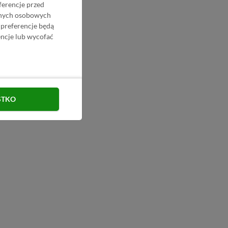
ferencje przed
danych osobowych
 preferencje będą
ncje lub wycofać
STKO