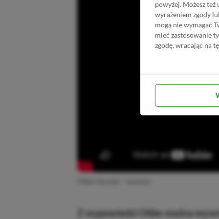
powyżej. Możesz też 
wyrażeniem zgody lu
mogą nie wymagać Two
mieć zastosowanie t
zgodę, wracając na tę
Obbe Vermeij – wywiad
Z wypowiedzi Obbe można wywni