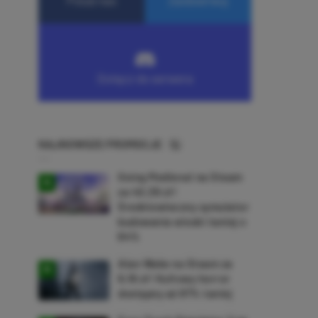
NAJNOWSZE PROMOCJE
Going Medieval na Steam
za 40,39 zł!
Średniowieczny symulator
budowania wioski taniej o
64%
Alan Wake na Steam za
9,16 zł! Kultowy horror
dostępny aż 87% taniej