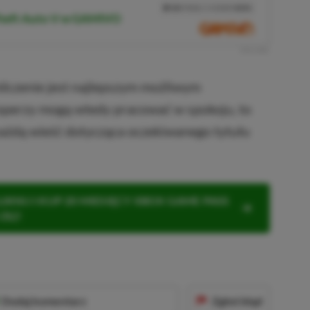
10%
TANIEJ Z KODEM
XGP6
Theft Auto V w GAMIVO
SKOPIUJ
R
E
K
L
A
M
A
ilczenie jest najlepszym możliwym
loperzy mogą wtedy pracować w spokoju, to
 każdą wieść dotycząca oczekiwanego tytułu
KNIJ I KUP 20 MIESIĘCY XBOX GAME PASS
ZŁ)!
Dodaj komentarz
Zgłoś błąd