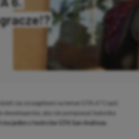
A 6.
gracze!?
OPIOWANO
dzieli się szczegółami na temat GTA 6? Część
nie deweloperów, aby nie pompować balonika
lei ma jeden z twórców GTA San Andreas.