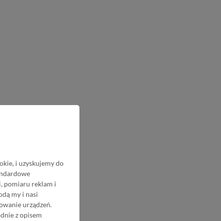
okie, i uzyskujemy do
tandardowe
, pomiaru reklam i
odą my i nasi
nowanie urządzeń.
odnie z opisem