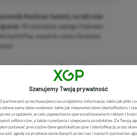
acownik Rockstar Games), za taki stan
 gracze.
W wywiadzie, jakiego Holender
ie SanInPlay, wyjaśnił, czemu Rockstar
zenia.
 mówi cokolwiek, czy to Rockstar, EA czy
udio, to jest to analizowane, często w
idzenia dewelopera najlepszym wyjściem
Szanujemy Twoją prywatność
ie robią. Szkoda, że tak to wygląda, ale to nie
 partnerami przechowujemy na urządzeniu informacje, takie jak pliki co
 przetwarzamy dane osobowe, takie jak niepowtarzalne identyfikatory i s
ar Games) dla SanInPlay
przez urządzenie, w celu zapewniania spersonalizowanych reklam i treści
 opinii odbiorców, a także rozwijania i ulepszania produktów.
Za Twoją zg
orzystywać precyzyjne dane geolokalizacyjne i identyfikację przez ska
wyrazić zgodę na przetwarzanie danych przez nas i naszych partnerów zg