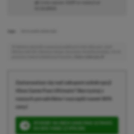
Liczba wpisów:
2129
(w redakcji od
11.12.2023
)
TAGI:
TOKYO GAME SHOW 2025
Niektóre odnośniki w powyższej publikacji to linki afiliacyjne. Jeżeli
klikniesz taki link i dokonasz zakupu, otrzymamy niewielką prowizję, a Ty nie
poniesiesz żadnych dodatkowych kosztów. |
Etyka redakcyjna
Zastanawiasz się nad zakupem subskrypcji
Xbox Game Pass Ultimate? Skorzystaj z
naszych poradników i oszczędź nawet 80%
ceny!
SPOSOBY NA XBOX GAME PASS ULTIMATE
DO 80% TANIEJ (Z VPN-EM)