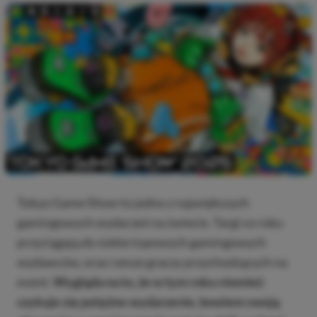
Tokyo Game Show to jedno z największych
gamingowych wydarzeń na świecie. Targi co roku
przyciągają do siebie topowych gamingowych
wydawców, oraz rzesze graczy przychodzących na
event.
Wygląda na to, że w tym roku również
szykuje się potężne wydarzenie, bowiem swoją