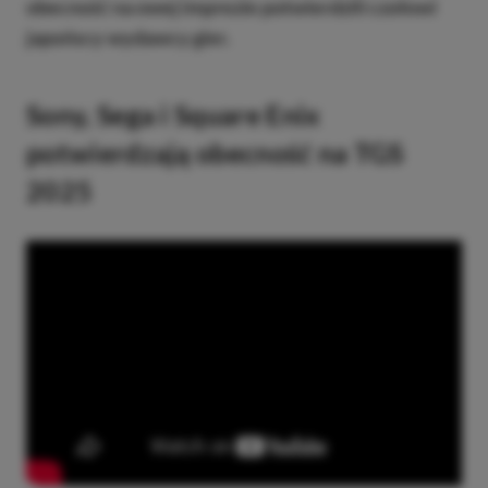
obecność na owej imprezie potwierdzili czołowi
japońscy wydawcy gier.
Sony, Sega i Square Enix
potwierdzają obecność na TGS
2025