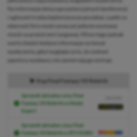
jakie plany mają wydawcy względem wydarzenia.
Na informacje dotyczące potencjalnych konferencji
i ogłoszeń trzeba będzie jeszcze poczekać, a póki co
obecność firm może oznaczać jedynie wystawę
stoisk na przestrzeni targowej. Mimo tego jednak
warto śledzić kolejne informacje na temat
wydarzenia, gdyż wygląda na to, że czołowi
japońscy wydawcy nie zamierzają go ominąć.
Kup Final Fantasy VII Rebirth
Sprawdź aktualne ceny Final
NASZ WYBÓR
Fantasy VII Rebirth w Media
Expert
Sprawdź aktualne ceny Final
Fantasy VII Rebirth w RTV EURO