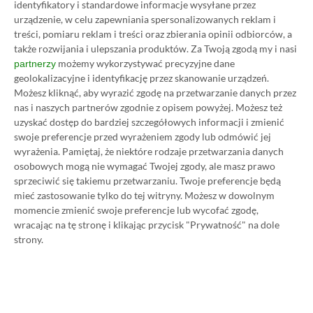
identyfikatory i standardowe informacje wysyłane przez
urządzenie, w celu zapewniania spersonalizowanych reklam i
Wczytaj komentarze
treści, pomiaru reklam i treści oraz zbierania opinii odbiorców, a
także rozwijania i ulepszania produktów.
Za Twoją zgodą my i nasi
możemy wykorzystywać precyzyjne dane
partnerzy
geolokalizacyjne i identyfikację przez skanowanie urządzeń.
Promowany post
Możesz kliknąć, aby wyrazić zgodę na przetwarzanie danych przez
nas i naszych partnerów zgodnie z opisem powyżej. Możesz też
uzyskać dostęp do bardziej szczegółowych informacji i zmienić
swoje preferencje przed wyrażeniem zgody lub odmówić jej
Strona główna
»
Promocje
wyrażenia.
Pamiętaj, że niektóre rodzaje przetwarzania danych
Poradnik na tani Xbox Game
osobowych mogą nie wymagać Twojej zgody, ale masz prawo
sprzeciwić się takiemu przetwarzaniu. Twoje preferencje będą
Pass Ultimate. Kup
mieć zastosowanie tylko do tej witryny. Możesz w dowolnym
momencie zmienić swoje preferencje lub wycofać zgodę,
subskrypcję nawet 80%
wracając na tę stronę i klikając przycisk "Prywatność" na dole
strony.
taniej!
Author
Kacper Kościański
SKOPIUJ LINK
SKOPIOWANO
Ost. aktualizacja:
26.06, 11:03