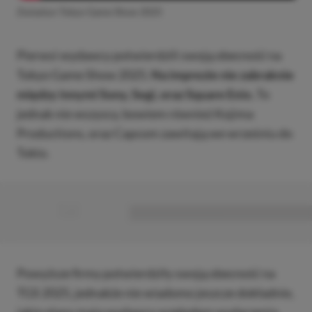
Zwiastun Tokyo Game Show 2025
Pierwsi wydawcy potwierdzili swoją obecność na
Tokyo Game Show 2025.
Na imprezie nie zabraknie
między innymi Sony, Segi, oraz Square Enix.
To
jednak nie wszyscy, bowiem również Kojima
Productions, oraz Capcom zawitają we wrześniu do
Tokio.
■
■■■■■■■■■■■■■■■■■
Powyższe firmy potwierdziły swoją obecność na
TGS 2025, jednakże nie wiadomo jeszcze dokładnie,