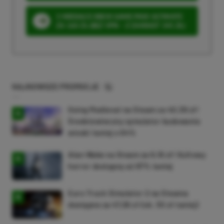
3 MIESIĄCE XBOX GAME PASS ULTIMATE
ZA 160 ZŁ (BEZ VPN – Z ZAMIAST 345 ZŁ)
NAJNOWSZE PROMOCJE
Going Medieval na Steam za 40,39 zł!
Średniowieczny symulator budowania
wioski taniej o 64%
Alan Wake na Steam za 9,16 zł! Kultowy
horror dostępny aż 87% taniej
Euro Truck Simulator 2 na Steama
dostępne za 47,26 zł (ok. 30 zł taniej)