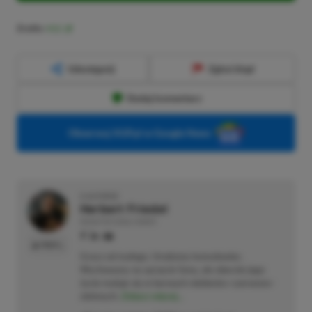
Źródło:
VGC
Udostępnij
Zgłoś błąd
Dodaj komentarz
Obserwuj XGP.pl w Google News
O AUTORZE
Herbert Friedel
REDAKTOR DZIAŁU NEWSY
PROFIL
Gracz od małego. Urodzony konsolowiec.
Wychowany na sprzęcie Sony, ale obecnie jego
życie maluje się w barwach niebiesko–czerwono–
zielonych.
Zobacz więcej...