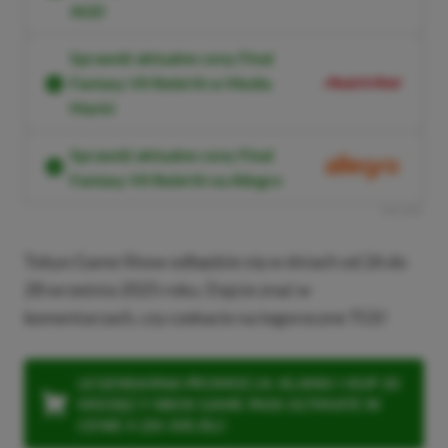
AGD
Sprawdź aktualne ceny Final
Fantasy VII Rebirth w Media
Markt
Sprawdź aktualne ceny Final
Fantasy VII Rebirth na Allegro
R
E
K
L
A
M
A
Tokyo Game Show odbędzie się w dniach od 26 do
28 września 2025 roku. Dajcie znać w
komentarzach, czy czekacie na tegoroczne TGS!
LEGENDARNA PROMOCJA: KLIKNIJ I KUP 20
MIESIĘCY XBOX GAME PASS ULTIMATE W
CENIE 4 (ZA 300 ZŁ)!