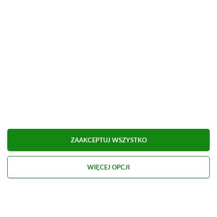
Co sądzicie o decyzji Rockstar dotyczącej zwiastunu
GTA 6? Dajcie znać w komentarzach!
Źródło:
X
Udostępnij
Zgłoś błąd
Dodaj komentarz
Obserwuj XGP.pl w Google News
ZAAKCEPTUJ WSZYSTKO
WIĘCEJ OPCJI
O AUTORZE
Marcel Goska
REDAKTOR DZIAŁU NEWSY & PROMOCJE
PROFIL